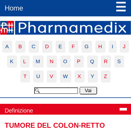
☰
Home
A
B
C
D
E
F
G
H
I
J
K
L
M
N
O
P
Q
R
S
T
U
V
W
X
Y
Z
Definizione
TUMORE DEL COLON-RETTO