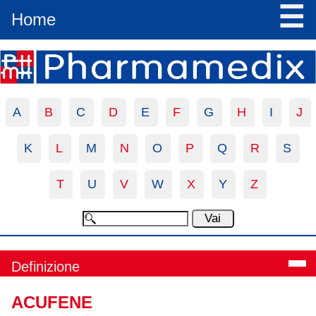
☰
Home
A
B
C
D
E
F
G
H
I
J
K
L
M
N
O
P
Q
R
S
T
U
V
W
X
Y
Z
Definizione
ACUFENE