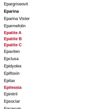
Epargriseovit
Eparina
Eparina Vister
Eparmefolin
Epatite A
Epatite B
Epatite C
Epaviten
Epclusa
Epidyolex
Epifloxin
Epilax
Epilessia
Epinitril
Epsoclar
Equasym