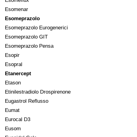
Esomeflux
Esomenar
Esomeprazolo
Esomeprazolo Eurogenerici
Esomeprazolo GIT
Esomeprazolo Pensa
Esopir
Esopral
Etanercept
Etason
Etinilestradiolo Drospirenone
Eugastrol Reflusso
Eumat
Eurocal D3
Eusom