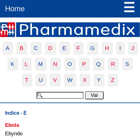
☰
Home
A
B
C
D
E
F
G
H
I
J
K
L
M
N
O
P
Q
R
S
T
U
V
W
X
Y
Z
Indice - E
Ebola
Ebyndo