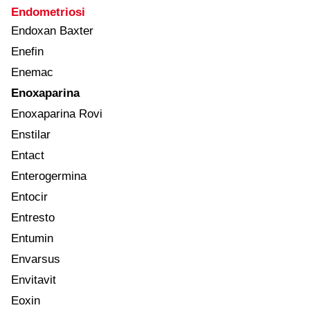
Endometriosi
Endoxan Baxter
Enefin
Enemac
Enoxaparina
Enoxaparina Rovi
Enstilar
Entact
Enterogermina
Entocir
Entresto
Entumin
Envarsus
Envitavit
Eoxin