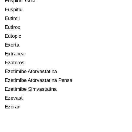
Euspidol Gola
Euspiflu
Eutimil
Eutirox
Eutopic
Exorta
Extraneal
Ezateros
Ezetimibe Atorvastatina
Ezetimibe Atorvastatina Pensa
Ezetimibe Simvastatina
Ezevast
Ezoran