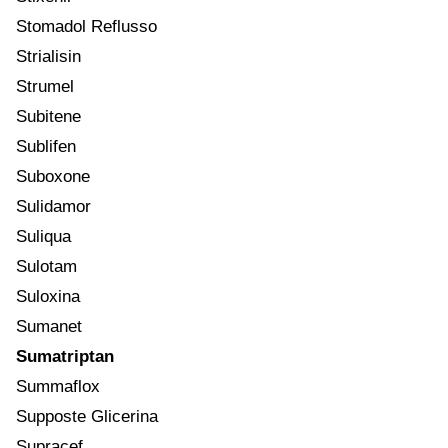
Stomadol Reflusso
Strialisin
Strumel
Subitene
Sublifen
Suboxone
Sulidamor
Suliqua
Sulotam
Suloxina
Sumanet
Sumatriptan
Summaflox
Supposte Glicerina
Supracef