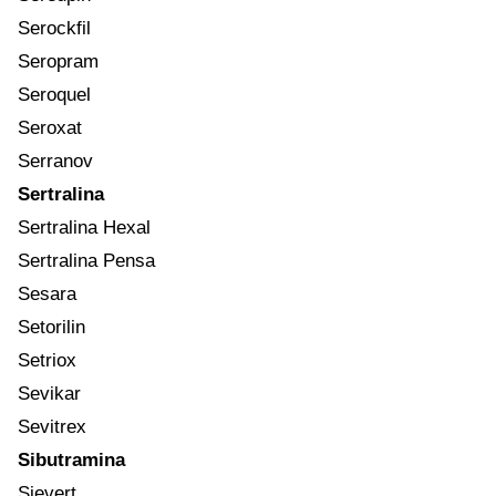
Serockfil
Seropram
Seroquel
Seroxat
Serranov
Sertralina
Sertralina Hexal
Sertralina Pensa
Sesara
Setorilin
Setriox
Sevikar
Sevitrex
Sibutramina
Sievert