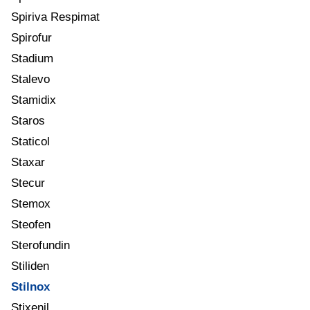
Spiriva Respimat
Spirofur
Stadium
Stalevo
Stamidix
Staros
Staticol
Staxar
Stecur
Stemox
Steofen
Sterofundin
Stiliden
Stilnox
Stixenil