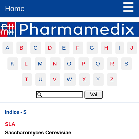
☰
Home
A
B
C
D
E
F
G
H
I
J
K
L
M
N
O
P
Q
R
S
T
U
V
W
X
Y
Z
Indice - S
SLA
Saccharomyces Cerevisiae