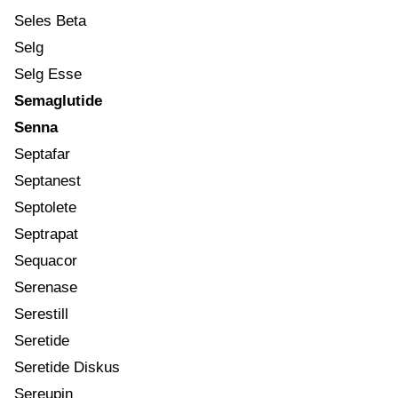
Seles Beta
Selg
Selg Esse
Semaglutide
Senna
Septafar
Septanest
Septolete
Septrapat
Sequacor
Serenase
Serestill
Seretide
Seretide Diskus
Sereupin