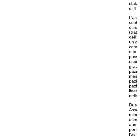
stat
di 4
L’a
cont
o in
(tra
dell
un c
comp
e au
poss
ospe
grav
pazi
mess
pazi
pazi
line
dell
Due 
Asso
mioc
asma
aume
peri
l’a