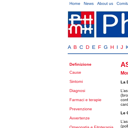
Home
News
About us
Comita
A
B
C
D
E
F
G
H
I
J
A
Definizione
Cause
Mon
Sintomi
La 
Diagnosi
L’as
(bro
Farmaci e terapie
con
card
Prevenzione
Le 
Avvertenze
L’as
(pol
Omeopatia e Fitoterapia