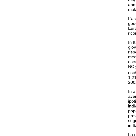
annu
mala
L’as
geo
Eur
rico
In I
giov
risp
medi
esc
NO
risc
1,21
200
In a
aver
ipot
indi
popo
prev
segu
in It
La m