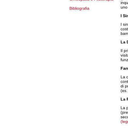
inqu
uno 
Bibliografia
I S
I si
cost
bam
La 
Il p
visi
funz
Far
La c
cont
di p
(es
La 
La 
(pre
seco
(leg