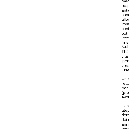
macr
resp
anti
son
alle
imme
cont
potr
ecce
l’in
Nel 
Th2 
vita
iper
vers
Pret
Un a
reat
tran
(pre
evol
L’as
atop
derm
dei 
anni
magg