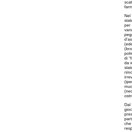
scat
far
Nel 
stat
per 
vari
pegg
d’as
(ede
(bro
polm
di “
da i
stat
rimo
irre
(ip
muco
(neo
ostr
Dal 
gioc
pres
part
che 
resp