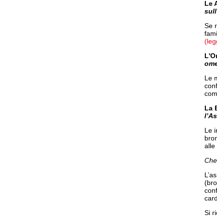
Le 
sul
Se r
fami
(leg
L'O
ome
Le m
conf
comp
La 
l’A
Le 
bron
alle
Che
L’as
(bro
con
card
Si r