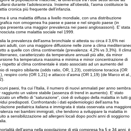
llarsi durante l’adolescenza. Insieme all’obesità, l’asma costituisce la
ttia cronica più frequente dell’infanzia.
ma è una malattia diffusa a livello mondiale, con una distribuzione
grafica non omogenea fra paese e paese e nel singolo paese (in
opa presenta una maggior prevalenza nei paesi anglosassoni). E’ stata
nosciuta come malattia sociale nel 1999.
talia la prevalenza dell’asma bronchiale si attesta su circa il 3,6% nei
ani adulti, con una maggiore diffusione nelle zone a clima mediterrane
etto a quelle con clima continentale (prevalenza: 4,2% vs 3,3%). Il clim
terraneo, caratterizzato da temperature annuali più alte, da minor
ursione fra temperatura massima e minima e minor concentrazione di
rispetto al clima continentale è stato associato ad un aumento del
2
hio di respiro sibilante (odds ratio, OR, 1,23), costrizione toracica (OR
), respiro corto (OR 1,21) e attacco d’asma (OR 1,19) (de Marco et al.
2).
lcuni paesi, fra cui l’Italia, il numero di nuovi ammalati per anno sembra
 raggiunto un valore stabile (assenza di trend in aumento). E’ stato
izzato un effetto di “saturazione“, cioè di sviluppo della malattia in tutti g
vidui predisposti. Confrontando i dati epidemiologici dell’asma fra
lazione pediatrica italiana e immigrata è stata osservata una maggior
alenza nei bambini immigrati, che tendono a sviluppare la malattia in
ito a sensibilizzazione ad allergeni locali dopo pochi anni di soggiorno
alia.
ortalità dell’asma nella popolazione di età compresa fra 5 e 34 anni, è