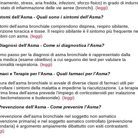
inamento, stress, aria fredda, infezioni, sforzo fisico) in grado di indurr
stato di infiammazione delle vie aeree (bronchi).
(leggi)
intomi dell’Asma
- Quali sono i sintomi dell’Asma?
ntomi dell’asma bronchiale comprendono dispnea, respiro sibilante,
rizione toracica e tosse. Il respiro sibilante è il sintomo più frequente ne
bini con asma.
(leggi)
Diagnosi dell’Asma
- Come si diagnostica l’Asma?
rimo passo per la diagnosi di asma bronchiale è rappresentato dalla
ta medica (esame obiettivo) a cui seguono dei test per valutare la
ionalità respiratoria.
(leggi)
maci e Terapie per l’Asma
- Quali farmaci per l’Asma?
ura dell’asma bronchiale si avvale di diverse classi di farmaci utili per
rollare i sintomi della malattia e impedirne la riacutizzazione. La terapi
rima linea dell’asma prevede l’impiego di corticosteroidi per inalazione
. beclometasone e budesonide).
(leggi)
Prevenzione dell’Asma
- Come prevenire l’Asma?
prevenzione dell'asma bronchiale nel soggetto non asmatico
venzione primaria) e nel soggetto asmatico controllato (prevenzione
ndaria) è argomento ampiamente dibattutto con esiti contrastanti.
gi)