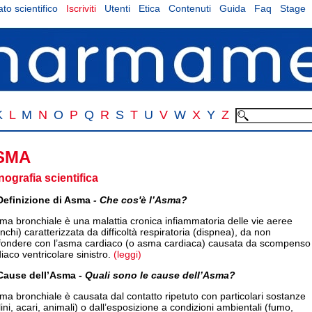
to scientifico
Iscriviti
Utenti
Etica
Contenuti
Guida
Faq
Stage
K
L
M
N
O
P
Q
R
S
T
U
V
W
X
Y
Z
SMA
ografia scientifica
Definizione di Asma
- Che cos'è l’Asma?
ma bronchiale è una malattia cronica infiammatoria delle vie aeree
nchi) caratterizzata da difficoltà respiratoria (dispnea), da non
fondere con l’asma cardiaco (o asma cardiaca) causata da scompenso
iaco ventricolare sinistro.
(leggi)
Cause dell’Asma
- Quali sono le cause dell’Asma?
ma bronchiale è causata dal contatto ripetuto con particolari sostanze
lini, acari, animali) o dall’esposizione a condizioni ambientali (fumo,