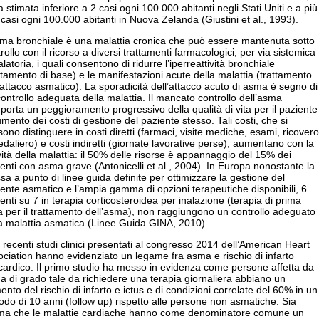
a stimata inferiore a 2 casi ogni 100.000 abitanti negli Stati Uniti e a più
 casi ogni 100.000 abitanti in Nuova Zelanda (Giustini et al., 1993).
sma bronchiale è una malattia cronica che può essere mantenuta sotto
rollo con il ricorso a diversi trattamenti farmacologici, per via sistemica
alatoria, i quali consentono di ridurre l’iperreattività bronchiale
ttamento di base) e le manifestazioni acute della malattia (trattamento
’attacco asmatico). La sporadicità dell’attacco acuto di asma è segno di
ontrollo adeguata della malattia. Il mancato controllo dell’asma
orta un peggioramento progressivo della qualità di vita per il paziente
mento dei costi di gestione del paziente stesso. Tali costi, che si
ono distinguere in costi diretti (farmaci, visite mediche, esami, ricovero
daliero) e costi indiretti (giornate lavorative perse), aumentano con la
ità della malattia: il 50% delle risorse è appannaggio del 15% dei
enti con asma grave (Antonicelli et al., 2004). In Europa nonostante la
a a punto di linee guida definite per ottimizzare la gestione del
ente asmatico e l’ampia gamma di opzioni terapeutiche disponibili, 6
enti su 7 in terapia corticosteroidea per inalazione (terapia di prima
a per il trattamento dell’asma), non raggiungono un controllo adeguato
a malattia asmatica (Linee Guida GINA, 2010).
recenti studi clinici presentati al congresso 2014 dell’American Heart
ciation hanno evidenziato un legame fra asma e rischio di infarto
ardico. Il primo studio ha messo in evidenza come persone affetta da
 di grado tale da richiedere una terapia giornaliera abbiano un
nto del rischio di infarto e ictus e di condizioni correlate del 60% in un
odo di 10 anni (follow up) rispetto alle persone non asmatiche. Sia
sma che le malattie cardiache hanno come denominatore comune un