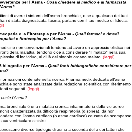
Avvertenze per l’Asma
- Cosa chiedere al medico e al farmacista
l’Asma?
itieni di avere i sintomi dell’asma bronchiale, o se a qualcuno dei tuoi
liari è stata diagnosticata l’asma, parlane con il tuo medico di fiducia.
gi)
meopatia e la Fitoterapia per l’Asma
- Quali farmaci e rimedi
opatici e fitoterapici per l’Asma?
edicine non convenzionali tendono ad avere un approccio olistico nei
ronti della malattia, tendono cioè a considerare “il malato“ nella sua
lessità di individuo, al di là del singolo organo malato.
(leggi)
Bibliografia per l’Asma
- Quali fonti bibliografiche considerare per
sma?
informazioni contenute nella ricerca Pharmamedix dedicata all’asma
chiale sono state analizzate dalla redazione scientifica con riferimento
 fonti seguenti.
(leggi)
 cos'è l’Asma?
ma bronchiale è una malattia cronica infiammatoria delle vie aeree
nchi) caratterizzata da difficoltà respiratoria (dispnea), da non
fondere con l’asma cardiaco (o asma cardiaca) causata da scompenso
iaco ventricolare sinistro.
iconoscono diverse tipologie di asma a seconda del o dei fattori che