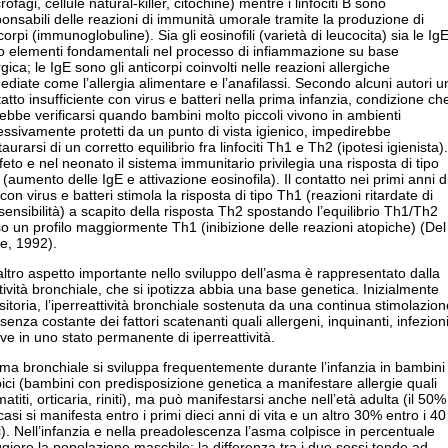
ofagi, cellule natural-killer, citochine) mentre i linfociti B sono
onsabili delle reazioni di immunità umorale tramite la produzione di
corpi (immunoglobuline). Sia gli eosinofili (varietà di leucocita) sia le Ig
o elementi fondamentali nel processo di infiammazione su base
rgica; le IgE sono gli anticorpi coinvolti nelle reazioni allergiche
diate come l’allergia alimentare e l’anafilassi. Secondo alcuni autori u
atto insufficiente con virus e batteri nella prima infanzia, condizione ch
ebbe verificarsi quando bambini molto piccoli vivono in ambienti
ssivamente protetti da un punto di vista igienico, impedirebbe
staurarsi di un corretto equilibrio fra linfociti Th1 e Th2 (ipotesi igienista).
feto e nel neonato il sistema immunitario privilegia una risposta di tipo
(aumento delle IgE e attivazione eosinofila). Il contatto nei primi anni d
 con virus e batteri stimola la risposta di tipo Th1 (reazioni ritardate di
sensibilità) a scapito della risposta Th2 spostando l’equilibrio Th1/Th2
o un profilo maggiormente Th1 (inibizione delle reazioni atopiche) (Del
e, 1992).
ltro aspetto importante nello sviluppo dell’asma è rappresentato dalla
tività bronchiale, che si ipotizza abbia una base genetica. Inizialmente
sitoria, l’iperreattività bronchiale sostenuta da una continua stimolazion
senza costante dei fattori scatenanti quali allergeni, inquinanti, infezion
ve in uno stato permanente di iperreattività.
ma bronchiale si sviluppa frequentemente durante l’infanzia in bambini
ici (bambini con predisposizione genetica a manifestare allergie quali
atiti, orticaria, riniti), ma può manifestarsi anche nell’età adulta (il 50%
casi si manifesta entro i primi dieci anni di vita e un altro 30% entro i 40
). Nell’infanzia e nella preadolescenza l’asma colpisce in percentuale
iore la popolazione maschile; la differenza tra i due sessi tende ad