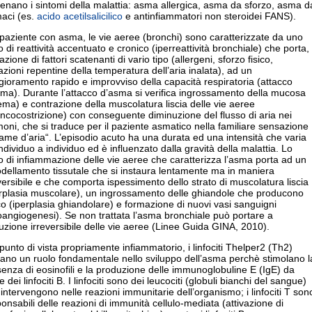
enano i sintomi della malattia: asma allergica, asma da sforzo, asma d
maci (es.
acido acetilsalicilico
e antinfiammatori non steroidei FANS).
paziente con asma, le vie aeree (bronchi) sono caratterizzate da uno
o di reattività accentuato e cronico (iperreattività bronchiale) che porta,
azione di fattori scatenanti di vario tipo (allergeni, sforzo fisico,
azioni repentine della temperatura dell’aria inalata), ad un
ioramento rapido e improvviso della capacità respiratoria (attacco
ma). Durante l’attacco d’asma si verifica ingrossamento della mucosa
ma) e contrazione della muscolatura liscia delle vie aeree
ncocostrizione) con conseguente diminuzione del flusso di aria nei
oni, che si traduce per il paziente asmatico nella familiare sensazione
fame d’aria“. L’episodio acuto ha una durata ed una intensità che varia
ndividuo a individuo ed è influenzato dalla gravità della malattia. Lo
o di infiammazione delle vie aeree che caratterizza l’asma porta ad un
dellamento tissutale che si instaura lentamente ma in maniera
versibile e che comporta ispessimento dello strato di muscolatura liscia
erplasia muscolare), un ingrossamento delle ghiandole che producono
 (iperplasia ghiandolare) e formazione di nuovi vasi sanguigni
angiogenesi). Se non trattata l’asma bronchiale può portare a
uzione irreversibile delle vie aeree (Linee Guida GINA, 2010).
punto di vista propriamente infiammatorio, i linfociti Thelper2 (Th2)
ano un ruolo fondamentale nello sviluppo dell’asma perchè stimolano l
enza di eosinofili e la produzione delle immunoglobuline E (IgE) da
e dei linfociti B. I linfociti sono dei leucociti (globuli bianchi del sangue)
intervengono nelle reazioni immunitarie dell’organismo; i linfociti T son
onsabili delle reazioni di immunità cellulo-mediata (attivazione di