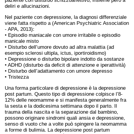
paziente con disturbo schizzoaffettivo, insieme però a
deliri e allucinazioni.
Nel paziente con depressione, la diagnosi differenziale
viene fatta rispetto a (American Psychiatric Association
- APA, 2013):
• Episodio maniacale con umore irritabile o episodio
manicale misto
• Disturbo dell’umore dovuto ad altra malattia (ad
esempio sclerosi ultipla, ictus, iportiroidismo)
• Depressione o disturbo bipolare indotto da sostanze
• ADHD (disturbo da deficit di attenzione e iperattività)
• Disturbo dell’adattamento con umore depresso
• Tristezza
Una forma particolare di depressione è la depressione
post partum. Questo tipo di depressione colpisce l’8-
12% delle neomamme e si manifesta generalmente fra
la sesta e la dodicesima settimana dopo il parto. Il
trauma della nascita e la separazione dal bambino,
possono originare sindromi quali ansia e depressione,
senso di vuoto che a volte può spingere la neomamma
a forme di bulimia. La depressione post partum