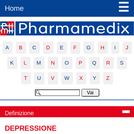
☰
Home
A
B
C
D
E
F
G
H
I
J
K
L
M
N
O
P
Q
R
S
T
U
V
W
X
Y
Z
Definizione
DEPRESSIONE