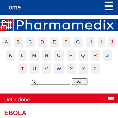
☰
Home
A
B
C
D
E
F
G
H
I
J
K
L
M
N
O
P
Q
R
S
T
U
V
W
X
Y
Z
Definizione
EBOLA