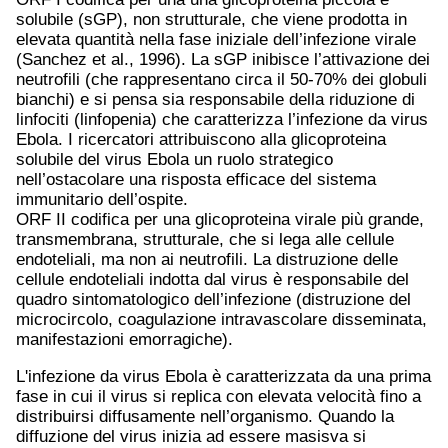
solubile (sGP), non strutturale, che viene prodotta in
elevata quantità nella fase iniziale dell’infezione virale
(Sanchez et al., 1996). La sGP inibisce l’attivazione dei
neutrofili (che rappresentano circa il 50-70% dei globuli
bianchi) e si pensa sia responsabile della riduzione di
linfociti (linfopenia) che caratterizza l’infezione da virus
Ebola. I ricercatori attribuiscono alla glicoproteina
solubile del virus Ebola un ruolo strategico
nell’ostacolare una risposta efficace del sistema
immunitario dell’ospite.
ORF II codifica per una glicoproteina virale più grande,
transmembrana, strutturale, che si lega alle cellule
endoteliali, ma non ai neutrofili. La distruzione delle
cellule endoteliali indotta dal virus è responsabile del
quadro sintomatologico dell’infezione (distruzione del
microcircolo, coagulazione intravascolare disseminata,
manifestazioni emorragiche).
L'infezione da virus Ebola è caratterizzata da una prima
fase in cui il virus si replica con elevata velocità fino a
distribuirsi diffusamente nell’organismo. Quando la
diffuzione del virus inizia ad essere masisva si