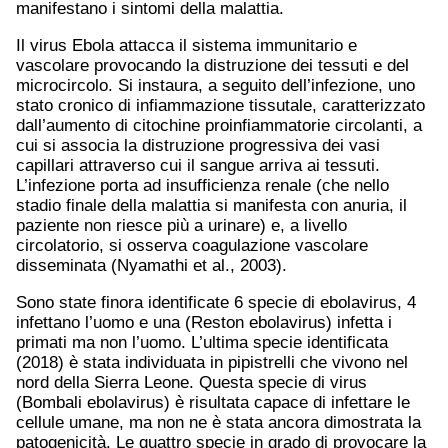
manifestano i sintomi della malattia.
Il virus Ebola attacca il sistema immunitario e
vascolare provocando la distruzione dei tessuti e del
microcircolo. Si instaura, a seguito dell’infezione, uno
stato cronico di infiammazione tissutale, caratterizzato
dall’aumento di citochine proinfiammatorie circolanti, a
cui si associa la distruzione progressiva dei vasi
capillari attraverso cui il sangue arriva ai tessuti.
L’infezione porta ad insufficienza renale (che nello
stadio finale della malattia si manifesta con anuria, il
paziente non riesce più a urinare) e, a livello
circolatorio, si osserva coagulazione vascolare
disseminata (Nyamathi et al., 2003).
Sono state finora identificate 6 specie di ebolavirus, 4
infettano l’uomo e una (Reston ebolavirus) infetta i
primati ma non l’uomo. L’ultima specie identificata
(2018) è stata individuata in pipistrelli che vivono nel
nord della Sierra Leone. Questa specie di virus
(Bombali ebolavirus) è risultata capace di infettare le
cellule umane, ma non ne è stata ancora dimostrata la
patogenicità. Le quattro specie in grado di provocare la