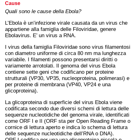
Cause
Quali sono le cause della Ebola?
L’Ebola è un’infezione virale causata da un virus che
appartiene alla famiglia delle Filoviridae, genere
Ebolavirus. E’ un virus a RNA.
I virus della famiglia Filoviridae sono virus filamentosi
con diametro uniforme di circa 80 nm ma lunghezza
variabile. I filamenti possono presentarsi diritti o
variamente arrotolati. Il genoma del virus Ebola
contiene sette geni che codificano per proteine
strutturali (VP30, VP35, nucleoproteina, polimerasi) e
per proteine di membrana (VP40, VP24 e una
glicoproteina).
La glicoproteina di superficie del virus Ebola viene
codificata secondo due diversi schemi di lettura delle
sequenze nucleotidiche del genoma virale, identificati
come ORF I e II (ORF sta per Open Reading Frame o
cornice di lettura aperto e indica lo schema di lettura
delle sequenze nucleotidiche dell’RNA o DNA).
ORF I codifica per una una glicoproteina piccola e