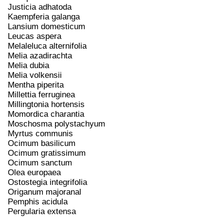
Justicia adhatoda
Kaempferia galanga
Lansium domesticum
Leucas aspera
Melaleluca alternifolia
Melia azadirachta
Melia dubia
Melia volkensii
Mentha piperita
Millettia ferruginea
Millingtonia hortensis
Momordica charantia
Moschosma polystachyum
Myrtus communis
Ocimum basilicum
Ocimum gratissimum
Ocimum sanctum
Olea europaea
Ostostegia integrifolia
Origanum majoranal
Pemphis acidula
Pergularia extensa