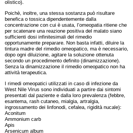
olistico).
Poichè, inoltre, una stessa sostanza può risultare
benefica o tossica dipendentemente dalla
concentrazione con cui è usata, l’omeopatia ritiene che
per scatenare una reazione positiva del malato siano
sufficienti dosi infinitesimali del rimedio
opportunamente preparare. Non basta infatti, diluire la
tintura madre del rimedio omeopatico, ma è necessario,
dopo ogni diluizione, agitare la soluzione ottenuta
secondo un procedimento definito (dinamizzazione).
Senza la dinamizzazione il rimedio omeopatico non ha
attività terapeutica.
I rimedi omeopatici utilizzati in caso di infezione da
West Nile Virus sono individuati a partire dai sintomi
presentati dal paziente e dalla loro prevalenza (febbre,
esantema, rash cutaneo, mialgia, artralgia,
ingrossamento dei linfonodi, cefalea, rigidità nucale):
Aconitum
Ammonium carb
Apis
Arsenicum album