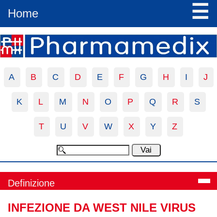
☰
Home
A
B
C
D
E
F
G
H
I
J
K
L
M
N
O
P
Q
R
S
T
U
V
W
X
Y
Z
Definizione
INFEZIONE DA WEST NILE VIRUS