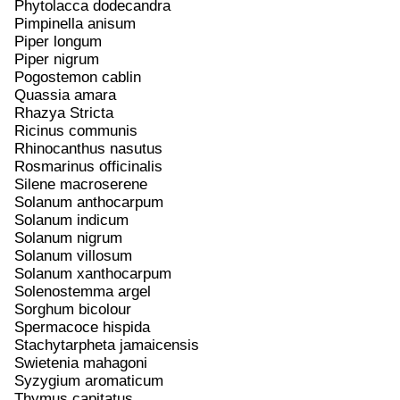
Phytolacca dodecandra
Pimpinella anisum
Piper longum
Piper nigrum
Pogostemon cablin
Quassia amara
Rhazya Stricta
Ricinus communis
Rhinocanthus nasutus
Rosmarinus officinalis
Silene macroserene
Solanum anthocarpum
Solanum indicum
Solanum nigrum
Solanum villosum
Solanum xanthocarpum
Solenostemma argel
Sorghum bicolour
Spermacoce hispida
Stachytarpheta jamaicensis
Swietenia mahagoni
Syzygium aromaticum
Thymus capitatus