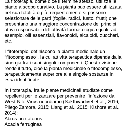
La fitoterapia, come dice il termine stesso, utilizza le
piante a scopo curativo. La pianta può essere utilizzata
nel sua totalità o più frequentemente si possono
selezionare delle parti (foglie, radici, fusto, frutti) che
presentano una maggiore concentrazione dei principi
attivi responsabili dell’attività farmacologica quali, ad
esempio, olii essenziali, flavonoidi, alcaloidi, zuccheri,
etc.
I fitoterapici definiscono la pianta medicinale un
“fitocomplesso“, la cui attività terapeutica dipende dalla
sinergia fra i suoi singoli componenti. Questo visione
rende il tutto, cioè la pianta medicinale o fitocomplesso,
terapeuticamente superiore alle singole sostanze in
essa identificate.
In fitoterapia, fra le piante medicinali studiate come
repellenti per le zanzare per prevenire l’infezione da
West Nile Virus ricordiamo (Sakthivadivel et al., 2016;
Pliego Zamora, 2015; Liang et al., 2015; Kishore et al.,
2014):
Abrus precatorius
Acacia ferruginea