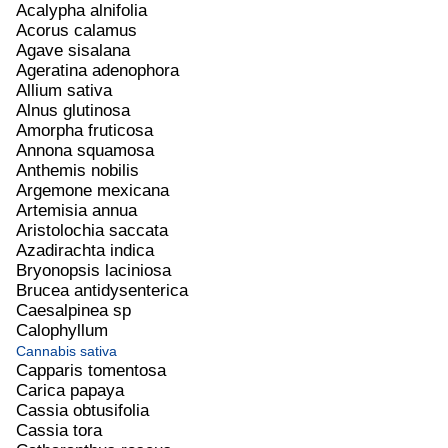
Acalypha alnifolia
Acorus calamus
Agave sisalana
Ageratina adenophora
Allium sativa
Alnus glutinosa
Amorpha fruticosa
Annona squamosa
Anthemis nobilis
Argemone mexicana
Artemisia annua
Aristolochia saccata
Azadirachta indica
Bryonopsis laciniosa
Brucea antidysenterica
Caesalpinea sp
Calophyllum
Cannabis sativa
Capparis tomentosa
Carica papaya
Cassia obtusifolia
Cassia tora