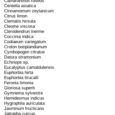
Catharanthus roseus
Centella asiatica
Cinnamomum zeylanicum
Citrus limon
Clematis hirsuta
Cleome viscosa
Clerodendrun inerme
Coccinia indica
Codiaeum variegatum
Croton bonplandianum
Cymbopogen citratus
Datura stramonium
Echinops sp.
Eucalyptus camaldulensis
Euphorbia hirta
Euphorbia tirucalli
Feronia limonia
Gloriosa superb
Gymnema sylvestre
Hemidesmus indicus
Hygrophila auriculata
Jasminum fructicans
Jatropha curcus