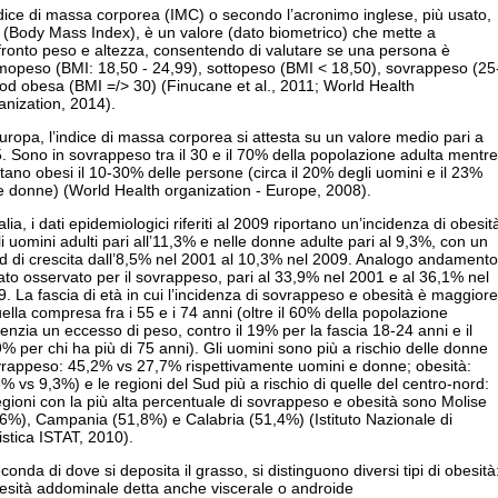
dice di massa corporea (IMC) o secondo l’acronimo inglese, più usato,
 (Body Mass Index), è un valore (dato biometrico) che mette a
fronto peso e altezza, consentendo di valutare se una persona è
mopeso (BMI: 18,50 - 24,99), sottopeso (BMI < 18,50), sovrappeso (25
od obesa (BMI =/> 30) (Finucane et al., 2011; World Health
nization, 2014).
uropa, l’indice di massa corporea si attesta su un valore medio pari a
. Sono in sovrappeso tra il 30 e il 70% della popolazione adulta mentre
ltano obesi il 10-30% delle persone (circa il 20% degli uomini e il 23%
e donne) (World Health organization - Europe, 2008).
talia, i dati epidemiologici riferiti al 2009 riportano un’incidenza di obesit
i uomini adulti pari all’11,3% e nelle donne adulte pari al 9,3%, con un
d di crescita dall’8,5% nel 2001 al 10,3% nel 2009. Analogo andamento
ato osservato per il sovrappeso, pari al 33,9% nel 2001 e al 36,1% nel
. La fascia di età in cui l’incidenza di sovrappeso e obesità è maggiore
ella compresa fra i 55 e i 74 anni (oltre il 60% della popolazione
enzia un eccesso di peso, contro il 19% per la fascia 18-24 anni e il
% per chi ha più di 75 anni). Gli uomini sono più a rischio delle donne
vrappeso: 45,2% vs 27,7% rispettivamente uomini e donne; obesità:
% vs 9,3%) e le regioni del Sud più a rischio di quelle del centro-nord:
egioni con la più alta percentuale di sovrappeso e obesità sono Molise
6%), Campania (51,8%) e Calabria (51,4%) (Istituto Nazionale di
istica ISTAT, 2010).
conda di dove si deposita il grasso, si distinguono diversi tipi di obesità
esità addominale detta anche viscerale o androide