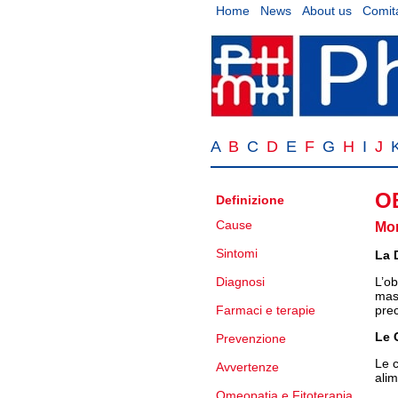
Home
News
About us
Comita
A
B
C
D
E
F
G
H
I
J
O
Definizione
Cause
Mon
Sintomi
La 
Diagnosi
L’ob
mass
Farmaci e terapie
prec
Le 
Prevenzione
Le c
Avvertenze
alim
Omeopatia e Fitoterapia