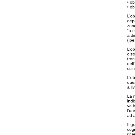
• ob
• ob
L’ob
depo
zon
“a m
a di
(ipe
L’ob
dist
tron
dell
cui 
L’ob
que
a li
La m
indi
va 
l’uo
ad a
Il g
cogn
rice