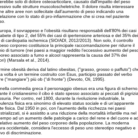
terebbe solo di dolore osteoarticolare, causato dall’impatto del peso
ssivo sulle strutture muscoloscheletriche. Il dolore risulta interessare
e altre aree non sollecitate dall’aumento di peso indicando una
elazione con lo stato di pro-infiammazione che si crea nel paziente
so.
uropa, il sovrappeso e l’obesità risultano responsabili dell’80% dei casi
iabete di tipo 2, del 55% dei casi di ipertensione arteriosa e del 35% dei
 di cardiopatia ischemica (SIO/ADI, 2012/2013). Non solo, il controllo
peso corporeo costituisce la principale raccomandazione per ridurre il
hio di tumore (nei paesi a maggior reddito l’eccessivo aumento del pes
poreo associato a fumo e alcool rappresenta la causa del 37% dei
ri) (Marsala et al., 2014).
ermine obesità deriva dal latino obesitas, ("grasso, grosso o paffuto") ch
a volta è un termine costruito con Esus, participio passato del verbo
e (“mangiare”) più ob (“di fronte”) (Devoto, Oli, 1995).
 nella commedia greca il personaggio obesus era una figura di scherno
nte il cristianesimo il cibo è stato spesso associato ai peccati di pigrizi
ssuria. Per contro, nel 1800, durante la rivoluzione industriale, la
ulenza fisica era sinonimo di elevato status sociale e di un’apparente
te fisica. Dal 1950 in poi, con l'aumento della ricchezza nei paesi
strializzati, si è assistito a una riduzione della mortalità infantile ma nel
tempo ad un aumento delle patologie a carico del rene e del cuore e a
relativo aumento del peso corporeo della popolazione. La moderna
ura occidentale, considera l'eccesso di peso uno stereotipo negativo e
vo di discriminazione.