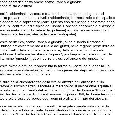
esità periferica detta anche sottocutanea o ginoide
esità mista o diffusa
esità addominale, viscerale o androide, si ha quando il grasso si
sita prevalentemente a livello addominale, interessando collo, spalle e
a addominale sopraombelicale. Questo tipo di obesità è chiamata anch
ela” o “centrale” ed è tipica dell’uomo. L’obesità addominale si associa
sordini metabolici (diabete e dislipidemie) e malattie cardiovascolari
rtensione arteriosa, aterosclerosi e cardiopatie).
esità periferica, sottocutanea o ginoide, si ha quando il grasso si
ribuisce prevalentemente a livello dei glutei, nella regione posteriore de
co, a livello delle anche e delle cosce, della zona sott’ombelicale
’addome. Detta anche obesità “a pera”, più frequente nelle donne (da
il termine “ginoide”), può indurre artrosi dell’anca o del ginocchio.
esità mista o diffusa rappresenta la forma più comune di obesità. In
sto caso si assiste ad un aumento omogeneo dei depositi di grasso sia
vello viscerale che sottocutaneo.
isura della circonferenza della vita all’altezza dell’ombelico è un
catore di rischio cardiovascolare e metabolico. Il valore oltre il quale si
incontro ad un aumento del rischio è: 88 cm per la donna e 102 cm per
mo. Inoltre, a parità di indice di massa corporea BMI, le donne tendono
vere più grasso corporeo degli uomini e gli anziani più dei giovani.
rasso viscerale, inoltre, sembra influire negativamente sulle capacità
itive in età adolescenziale. In uno studio clinico recente, condotto dai
rcatori dell’Hospital for Sick Children presso l’Università di Toronto, la