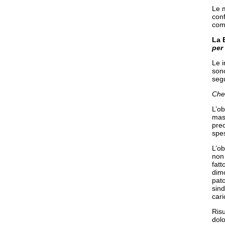
Le m
conf
comp
La 
per
Le 
sono
seg
Che 
L’ob
mass
prec
spes
L’ob
non
fatt
dimo
pato
sind
cari
Risu
dolo