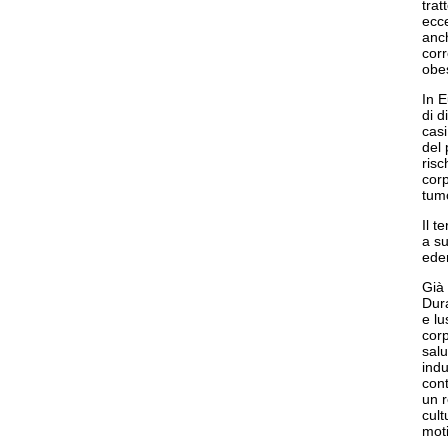
trat
ecce
anch
corr
obe
In E
di d
casi
del 
risc
cor
tumo
Il t
a su
eder
Già
Dura
e lu
corp
salu
indu
con
un 
cult
moti