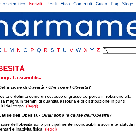
to scientifico
Iscriviti
Utenti
Etica
Contenuti
Guida
Faq
Stage
K
L
M
N
O
P
Q
R
S
T
U
V
W
X
Y
Z
BESITÀ
ografia scientifica
Definizione di Obesità
- Che cos'è l’Obesità?
esità è definita come un eccesso di grasso corporeo in relazione alla
a magra in termini di quantità assoluta e di distribuzione in punti
isi del corpo.
(leggi)
Cause dell’Obesità
- Quali sono le cause dell’Obesità?
ause dell’obesità sono principalmente riconducibili a scorrette abitudini
entari e inattività fisica.
(leggi)