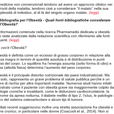
edicine non convenzionali tendono ad avere un approccio olistico nei
ronti della malattia, tendono cioè a considerare “il malato“ nella sua
lessità di individuo, al di là del singolo organo malato.
(leggi)
Bibliografia per l’Obesità
- Quali fonti bibliografiche considerare
 l’Obesità?
informazioni contenute nella ricerca Pharmamedix dedicata a obesità
 state analizzate dalla redazione scientifica con riferimento alle fonti
uenti.
(leggi)
cos'è l’Obesità?
esità è definita come un eccesso di grasso corporeo in relazione alla
a magra in termini di quantità assoluta e di distribuzione in punti
isi del corpo. Lo squilibrio fra l’energia assunta (sotto forma di cibo) e
a (attività fisica) determina l’aumento del peso corporeo.
esità è il principale disturbo nutrizionale dei paesi industrializzati. Ma
 solo, rappresenta un grave problema di salute pubblica perchè è un
ore di rischio per altre importanti malattie. Numerosi studi hanno infatti
strato come il paziente con obesità grave sia maggiormente colpito da
logie croniche e invalidanti, come le disfunzioni cardiocircolatorie, la
rome da apnea notturna, il diabete mellito di tipo 2, l’ictus, le patologie
co del sistema osteoarticolare e alcuni tipi di tumore.
ltati recenti suggeriscono inoltre una stretta associazione fra obesità e
re cronico, in particolare nelle donne (Coaccioli et al., 2014). Non si