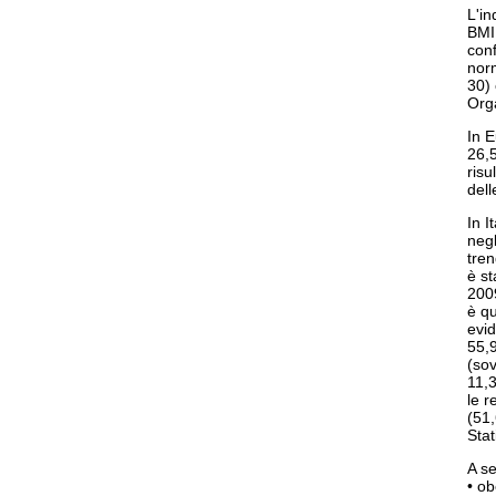
L'in
BMI
con
nor
30) 
Orga
In E
26,5
risu
dell
In I
negl
tren
è st
2009
è qu
evid
55,9
(so
11,3
le r
(51,
Stat
A se
• ob