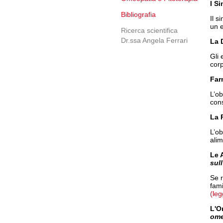
I S
Bibliografia
Il s
un 
Ricerca scientifica
Dr.ssa Angela Ferrari
La 
Gli 
cor
Far
L’ob
cons
La 
L’o
alim
Le 
sul
Se r
fami
(leg
L'O
ome