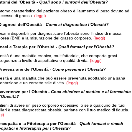
intomi dell’Obesità
- Quali sono i sintomi dell’Obesità?
intomo caratteristico del paziente obeso è l’aumento di peso dovuto ad
eccesso di grasso.
(leggi)
Diagnosi dell’Obesità
- Come si diagnostica l’Obesità?
esami disponibili per diagnosticare l’obesità sono l’indice di massa
porea (BMI) e la misurazione del grasso corporeo.
(leggi)
maci e Terapie per l’Obesità
- Quali farmaci per l’Obesità?
esità è una malattia cronica, multifattoriale, che comporta gravi
eguenze a livello di aspettativa e qualità di vita.
(leggi)
Prevenzione dell’Obesità
- Come prevenire l’Obesità?
besità è una malattia che può essere prevenuta adottando una sana
entazione e un corretto stile di vita.
(leggi)
Avvertenze per l’Obesità
- Cosa chiedere al medico e al farmacista
l’Obesità?
itieni di avere un peso corporeo eccessivo, o se a qualcuno dei tuoi
liari è stata diagnosticata obesità, parlane con il tuo medico di fiducia.
gi)
meopatia e la Fitoterapia per l’Obesità
- Quali farmaci e rimedi
opatici e fitoterapici per l’Obesità?