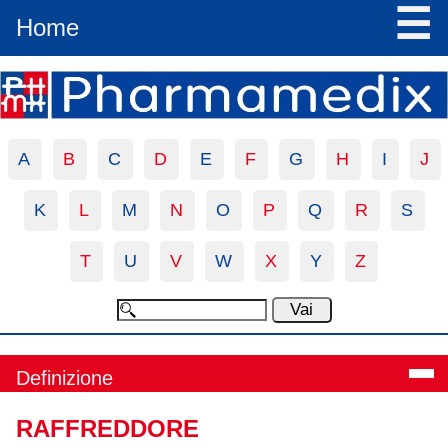
☰
Home
A
B
C
D
E
F
G
H
I
J
K
L
M
N
O
P
Q
R
S
T
U
V
W
X
Y
Z
Definizione
RAFFREDDORE