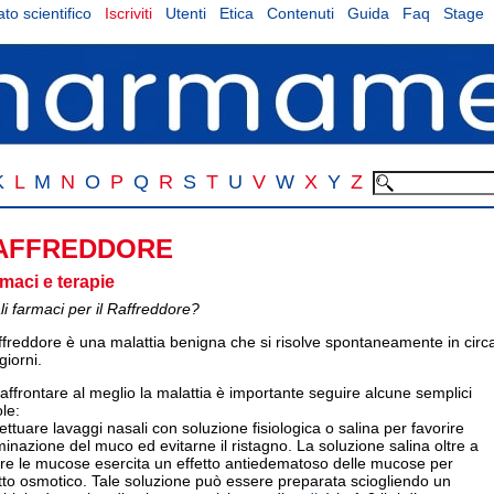
to scientifico
Iscriviti
Utenti
Etica
Contenuti
Guida
Faq
Stage
K
L
M
N
O
P
Q
R
S
T
U
V
W
X
Y
Z
AFFREDDORE
maci e terapie
i farmaci per il Raffreddore?
affreddore è una malattia benigna che si risolve spontaneamente in circ
giorni.
affrontare al meglio la malattia è importante seguire alcune semplici
le:
fettuare lavaggi nasali con soluzione fisiologica o salina per favorire
iminazione del muco ed evitarne il ristagno. La soluzione salina oltre a
are le mucose esercita un effetto antiedematoso delle mucose per
tto osmotico. Tale soluzione può essere preparata sciogliendo un