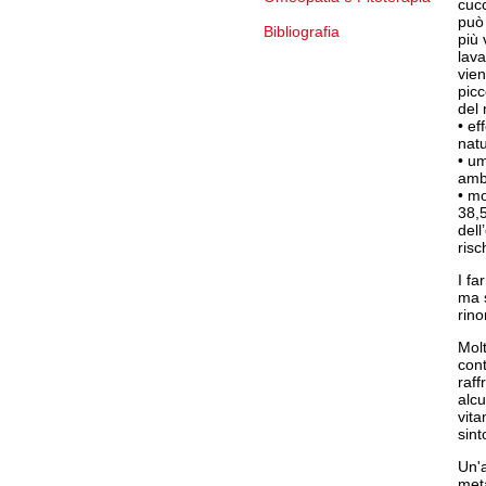
cucc
può 
Bibliografia
più 
lava
vien
picc
del
• ef
natu
• um
ambi
• mo
38,5
del
risc
I fa
ma s
rino
Molt
cont
raff
alcu
vita
sint
Un'a
metà