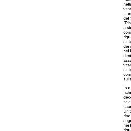
nell
vita
L'an
del 
(Ris
a st
con
rigu
sint
dei 
nei 
dimi
ass
vita
sint
comp
sull
In a
rich
deco
scie
caus
Unit
ripo
segu
nei
rigu