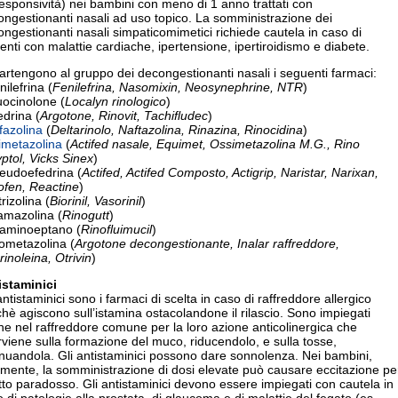
esponsività) nei bambini con meno di 1 anno trattati con
ngestionanti nasali ad uso topico. La somministrazione dei
ngestionanti nasali simpaticomimetici richiede cautela in caso di
enti con malattie cardiache, ipertensione, ipertiroidismo e diabete.
rtengono al gruppo dei decongestionanti nasali i seguenti farmaci:
nilefrina (
Fenilefrina, Nasomixin, Neosynephrine, NTR
)
uocinolone (
Localyn rinologico
)
edrina (
Argotone, Rinovit, Tachifludec
)
fazolina
(
Deltarinolo, Naftazolina, Rinazina, Rinocidina
)
imetazolina
(
Actifed nasale, Equimet, Ossimetazolina M.G., Rino
ptol, Vicks Sinex
)
seudoefedrina (
Actifed, Actifed Composto, Actigrip, Naristar, Narixan,
ofen, Reactine
)
trizolina (
Biorinil, Vasorinil
)
amazolina (
Rinogutt
)
uaminoeptano (
Rinofluimucil
)
lometazolina (
Argotone decongestionante, Inalar raffreddore,
inoleina, Otrivin
)
istaminici
antistaminici sono i farmaci di scelta in caso di raffreddore allergico
hè agiscono sull’istamina ostacolandone il rilascio. Sono impiegati
e nel raffreddore comune per la loro azione anticolinergica che
rviene sulla formazione del muco, riducendolo, e sulla tosse,
nuandola. Gli antistaminici possono dare sonnolenza. Nei bambini,
mente, la somministrazione di dosi elevate può causare eccitazione pe
tto paradosso. Gli antistaminici devono essere impiegati con cautela in