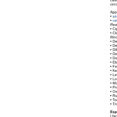
caso
cirr
Appa
•
az
•
cet
Reac
• Ci
• Cl
Rino
• De
• De
• Di
• D
• Do
• Eb
• F
• Ke
• Le
• Lo
• Mi
• P
• O
• Ru
• To
• Tr
Esp
I fa