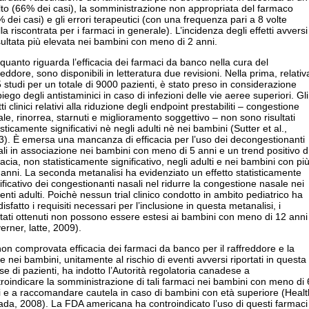
to (66% dei casi), la somministrazione non appropriata del farmaco
 dei casi) e gli errori terapeutici (con una frequenza pari a 8 volte
la riscontrata per i farmaci in generale). L’incidenza degli effetti avversi
sultata più elevata nei bambini con meno di 2 anni.
quanto riguarda l’efficacia dei farmaci da banco nella cura del
reddore, sono disponibili in letteratura due revisioni. Nella prima, relativ
 studi per un totale di 9000 pazienti, è stato preso in considerazione
piego degli antistaminici in caso di infezioni delle vie aeree superiori. Gli
tti clinici relativi alla riduzione degli endpoint prestabiliti – congestione
le, rinorrea, starnuti e miglioramento soggettivo – non sono risultati
isticamente significativi nè negli adulti nè nei bambini (Sutter et al.,
). È emersa una mancanza di efficacia per l’uso dei decongestionanti
li in associazione nei bambini con meno di 5 anni e un trend positivo d
cacia, non statisticamente significativo, negli adulti e nei bambini con pi
 anni. La seconda metanalisi ha evidenziato un effetto statisticamente
ificativo dei congestionanti nasali nel ridurre la congestione nasale nei
enti adulti. Poichè nessun trial clinico condotto in ambito pediatrico ha
isfatto i requisiti necessari per l’inclusione in questa metanalisi, i
ltati ottenuti non possono essere estesi ai bambini con meno di 12 anni
erner, latte, 2009).
on comprovata efficacia dei farmaci da banco per il raffreddore e la
e nei bambini, unitamente al rischio di eventi avversi riportati in questa
se di pazienti, ha indotto l’Autorità regolatoria canadese a
roindicare la somministrazione di tali farmaci nei bambini con meno di 
 e a raccomandare cautela in caso di bambini con età superiore (Healt
da, 2008). La FDA americana ha controindicato l’uso di questi farmaci