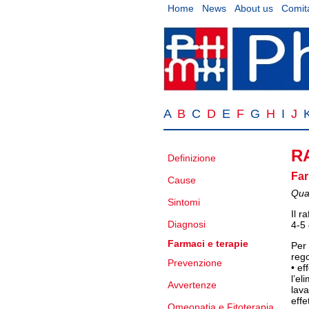
Home
News
About us
Comita
A
B
C
D
E
F
G
H
I
J
R
Definizione
Far
Cause
Qual
Sintomi
Il r
Diagnosi
4-5 
Farmaci e terapie
Per 
rego
Prevenzione
• ef
l’el
Avvertenze
lav
effe
Omeopatia e Fitoterapia