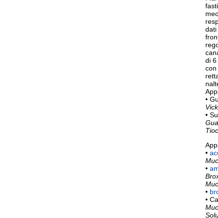
fast
mecc
resp
dati
fron
rego
can
di 6
con 
rett
nalt
Appa
• Gu
Vick
• Su
Gua
Tioc
Appa
•
ac
Muc
•
am
Brox
Muco
•
br
• Ca
Muco
Solu