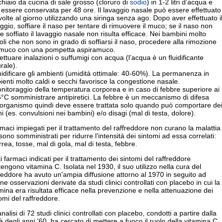
hiaio da cucina di sale grosso (cloruro di
sodio
) in 1-2 litri d’acqua e
essere conservata per 48 ore. Il lavaggio nasale può essere effettuato
volte al giorno utilizzando una siringa senza ago. Dopo aver effettuato i
ggio, soffiare il naso per tentare di rimuovere il muco; se il naso non
e soffiato il lavaggio nasale non risulta efficace. Nei bambini molto
oli che non sono in grado di soffiarsi il naso, procedere alla rimozione
 muco con una pompetta aspiramuco.
fettuare inalazioni o suffumigi con acqua (l’acqua è un fluidificante
rale).
idificare gli ambienti (umidità ottimale: 40-60%). La permanenza in
enti molto caldi e secchi favorisce la congestione nasale.
nitoraggio della temperatura corporea e in caso di febbre superiore ai
°C somministrare antipiretici. La febbre è un meccanismo di difesa
l’organismo quindi deve essere trattata solo quando può comportare de
hi (es. convulsioni nei bambini) e/o disagi (mal di testa, dolore).
rmaci impiegati per il trattamento del raffreddore non curano la malattia
ono somministrati per ridurre l’intensità dei sintomi ad essa correlati:
rrea, tosse, mal di gola, mal di testa, febbre.
i farmaci indicati per il trattamento dei sintomi del raffreddore
engono vitamina C. Isolata nel 1930, il suo utilizzo nella cura del
reddore ha avuto un'ampia diffusione attorno al 1970 in seguito ad
ne osservazioni derivate da studi clinici controllati con placebo in cui la
mina era risultata efficace nella prevenzione e nella attenuazione dei
omi del raffreddore.
nalisi di 72 studi clinici controllati con placebo, condotti a partire dalla
 degli anni '60, ha cercato di mettere a fuoco il ruolo della vitamina C