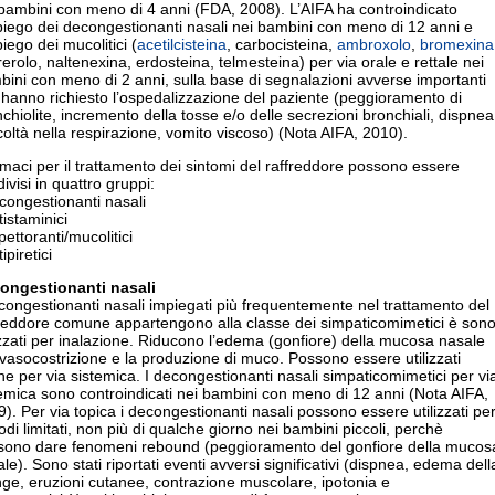
bambini con meno di 4 anni (FDA, 2008). L’AIFA ha controindicato
piego dei decongestionanti nasali nei bambini con meno di 12 anni e
piego dei mucolitici (
acetilcisteina
, carbocisteina,
ambroxolo
,
bromexina
erolo, naltenexina, erdosteina, telmesteina) per via orale e rettale nei
ini con meno di 2 anni, sulla base di segnalazioni avverse importanti
hanno richiesto l’ospedalizzazione del paziente (peggioramento di
chiolite, incremento della tosse e/o delle secrezioni bronchiali, dispnea
icoltà nella respirazione, vomito viscoso) (Nota AIFA, 2010).
rmaci per il trattamento dei sintomi del raffreddore possono essere
ivisi in quattro gruppi:
congestionanti nasali
tistaminici
pettoranti/mucolitici
tipiretici
ongestionanti nasali
congestionanti nasali impiegati più frequentemente nel trattamento del
freddore comune appartengono alla classe dei simpaticomimetici è son
izzati per inalazione. Riducono l’edema (gonfiore) della mucosa nasale
vasocostrizione e la produzione di muco. Possono essere utilizzati
e per via sistemica. I decongestionanti nasali simpaticomimetici per vi
emica sono controindicati nei bambini con meno di 12 anni (Nota AIFA,
). Per via topica i decongestionanti nasali possono essere utilizzati pe
odi limitati, non più di qualche giorno nei bambini piccoli, perchè
sono dare fenomeni rebound (peggioramento del gonfiore della mucos
le). Sono stati riportati eventi avversi significativi (dispnea, edema dell
nge, eruzioni cutanee, contrazione muscolare, ipotonia e