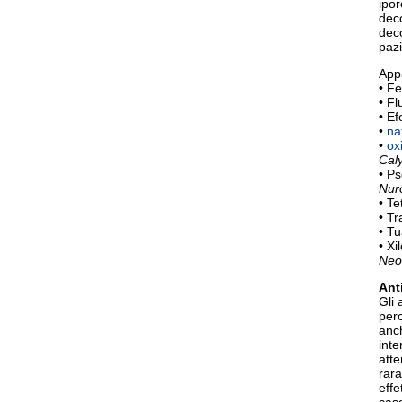
ipor
deco
deco
pazi
Appa
• Fe
• Fl
• Ef
•
na
•
ox
Caly
• P
Nur
• Te
• Tr
• T
• Xi
Neor
Ant
Gli 
perc
anch
inte
atte
rara
effe