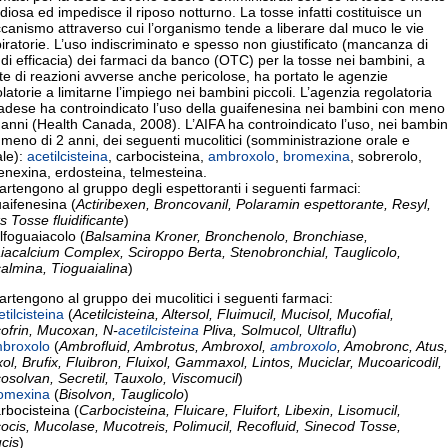
idiosa ed impedisce il riposo notturno. La tosse infatti costituisce un
anismo attraverso cui l’organismo tende a liberare dal muco le vie
iratorie. L’uso indiscriminato e spesso non giustificato (mancanza di
 di efficacia) dei farmaci da banco (OTC) per la tosse nei bambini, a
te di reazioni avverse anche pericolose, ha portato le agenzie
latorie a limitarne l’impiego nei bambini piccoli. L’agenzia regolatoria
adese ha controindicato l’uso della guaifenesina nei bambini con meno
 anni (Health Canada, 2008). L’AIFA ha controindicato l’uso, nei bambin
meno di 2 anni, dei seguenti mucolitici (somministrazione orale e
ale):
acetilcisteina
, carbocisteina,
ambroxolo
,
bromexina
, sobrerolo,
enexina, erdosteina, telmesteina.
rtengono al gruppo degli espettoranti i seguenti farmaci:
aifenesina (
Actiribexen, Broncovanil, Polaramin espettorante, Resyl,
s Tosse fluidificante
)
lfoguaiacolo (
Balsamina Kroner, Bronchenolo, Bronchiase,
iacalcium Complex, Sciroppo Berta, Stenobronchial, Tauglicolo,
almina, Tioguaialina
)
rtengono al gruppo dei mucolitici i seguenti farmaci:
etilcisteina
(
Acetilcisteina, Altersol, Fluimucil, Mucisol, Mucofial,
ofrin, Mucoxan, N-
acetilcisteina
Pliva, Solmucol, Ultraflu
)
broxolo
(
Ambrofluid, Ambrotus, Ambroxol,
ambroxolo
, Amobronc, Atus,
ol, Brufix, Fluibron, Fluixol, Gammaxol, Lintos, Muciclar, Mucoaricodil,
solvan, Secretil, Tauxolo, Viscomucil
)
omexina
(
Bisolvon, Tauglicolo
)
rbocisteina (
Carbocisteina, Fluicare, Fluifort, Libexin, Lisomucil,
cis, Mucolase, Mucotreis, Polimucil, Recofluid, Sinecod Tosse,
cis
)