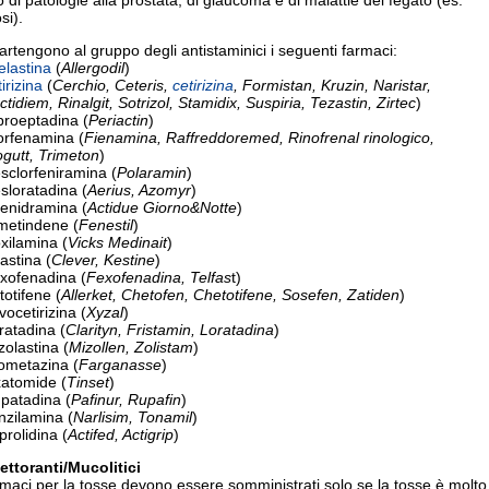
 di patologie alla prostata, di glaucoma e di malattie del fegato (es.
osi).
rtengono al gruppo degli antistaminici i seguenti farmaci:
elastina
(
Allergodil
)
irizina
(
Cerchio, Ceteris,
cetirizina
, Formistan, Kruzin, Naristar,
tidiem, Rinalgit, Sotrizol, Stamidix, Suspiria, Tezastin, Zirtec
)
proeptadina (
Periactin
)
orfenamina (
Fienamina, Raffreddoremed, Rinofrenal rinologico,
gutt, Trimeton
)
sclorfeniramina (
Polaramin
)
sloratadina (
Aerius, Azomyr
)
fenidramina (
Actidue Giorno&Notte
)
imetindene (
Fenestil
)
xilamina (
Vicks Medinait
)
astina (
Clever, Kestine
)
exofenadina (
Fexofenadina, Telfas
t)
totifene (
Allerket, Chetofen, Chetotifene, Sosefen, Zatiden
)
vocetirizina (
Xyzal
)
ratadina (
Clarityn, Fristamin, Loratadina
)
zolastina (
Mizollen, Zolistam
)
rometazina (
Farganasse
)
xatomide (
Tinset
)
patadina (
Pafinur, Rupafin
)
nzilamina (
Narlisim, Tonamil
)
iprolidina (
Actifed, Actigrip
)
ettoranti/Mucolitici
rmaci per la tosse devono essere somministrati solo se la tosse è molto