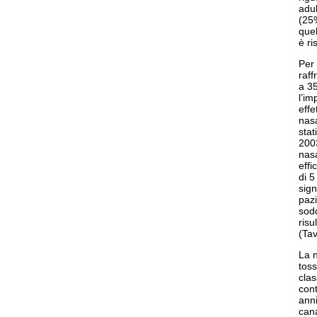
adul
(25%
quel
è ri
Per 
raff
a 35
l’im
effe
nasa
stat
2003
nasa
effi
di 5
sign
pazi
sodd
risu
(Tav
La n
toss
clas
cont
anni
cana