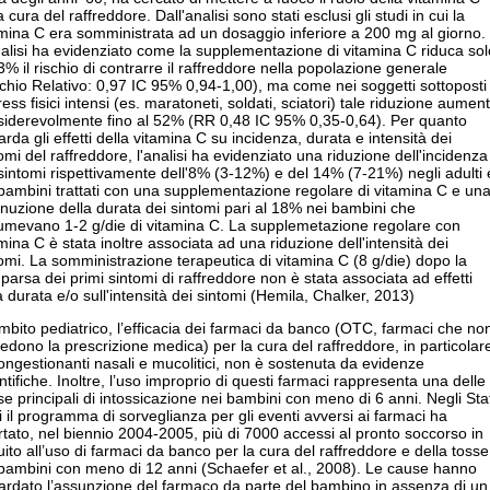
a cura del raffreddore. Dall'analisi sono stati esclusi gli studi in cui la
mina C era somministrata ad un dosaggio inferiore a 200 mg al giorno.
alisi ha evidenziato come la supplementazione di vitamina C riduca sol
3% il rischio di contrarre il raffreddore nella popolazione generale
chio Relativo: 0,97 IC 95% 0,94-1,00), ma come nei soggetti sottoposti
ress fisici intensi (es. maratoneti, soldati, sciatori) tale riduzione aument
siderevolmente fino al 52% (RR 0,48 IC 95% 0,35-0,64). Per quanto
arda gli effetti della vitamina C su incidenza, durata e intensità dei
omi del raffreddore, l'analisi ha evidenziato una riduzione dell'incidenza
sintomi rispettivamente dell'8% (3-12%) e del 14% (7-21%) negli adulti 
bambini trattati con una supplementazione regolare di vitamina C e un
nuzione della durata dei sintomi pari al 18% nei bambini che
umevano 1-2 g/die di vitamina C. La supplemetazione regolare con
mina C è stata inoltre associata ad una riduzione dell'intensità dei
omi. La somministrazione terapeutica di vitamina C (8 g/die) dopo la
arsa dei primi sintomi di raffreddore non è stata associata ad effetti
a durata e/o sull'intensità dei sintomi (Hemila, Chalker, 2013)
mbito pediatrico, l’efficacia dei farmaci da banco (OTC, farmaci che no
iedono la prescrizione medica) per la cura del raffreddore, in particolar
ngestionanti nasali e mucolitici, non è sostenuta da evidenze
ntifiche. Inoltre, l’uso improprio di questi farmaci rappresenta una delle
e principali di intossicazione nei bambini con meno di 6 anni. Negli Stat
i il programma di sorveglianza per gli eventi avversi ai farmaci ha
rtato, nel biennio 2004-2005, più di 7000 accessi al pronto soccorso in
ito all’uso di farmaci da banco per la cura del raffreddore e della tosse
 bambini con meno di 12 anni (Schaefer et al., 2008). Le cause hanno
ardato l’assunzione del farmaco da parte del bambino in assenza di un