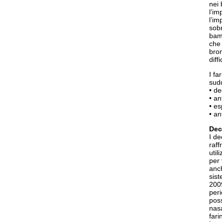
nei 
l’im
l’im
sobr
bamb
che 
bron
diff
I fa
sudd
• de
• an
• es
• an
Dec
I de
raf
util
per 
anch
sist
2009
peri
pos
nasa
fari