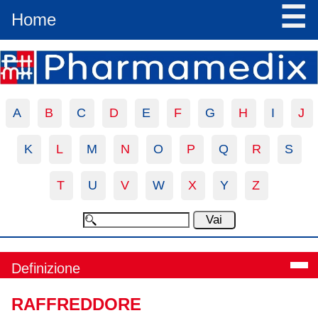
☰
Home
A
B
C
D
E
F
G
H
I
J
K
L
M
N
O
P
Q
R
S
T
U
V
W
X
Y
Z
Definizione
RAFFREDDORE