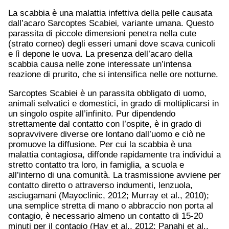
La scabbia è una malattia infettiva della pelle causata
dall’acaro Sarcoptes Scabiei
,
variante umana. Questo
parassita di piccole dimensioni penetra nella cute
(strato corneo) degli esseri umani dove scava cunicoli
e lì depone le uova. La presenza dell’acaro della
scabbia causa nelle zone interessate un’intensa
reazione di prurito, che si intensifica nelle ore notturne.
Sarcoptes Scabiei è un parassita obbligato di uomo,
animali selvatici e domestici, in grado di moltiplicarsi in
un singolo ospite all’infinito. Pur dipendendo
strettamente dal contatto con l’ospite, è in grado di
sopravvivere diverse ore lontano dall’uomo e ciò ne
promuove la diffusione. Per cui la scabbia è una
malattia contagiosa, diffonde rapidamente tra individui a
stretto contatto tra loro, in famiglia, a scuola e
all’interno di una comunità. La trasmissione avviene per
contatto diretto o attraverso indumenti, lenzuola,
asciugamani (Mayoclinic, 2012; Murray et al., 2010);
una semplice stretta di mano o abbraccio non porta al
contagio, è necessario almeno un contatto di 15-20
minuti per il contagio (Hay et al., 2012; Panahi et al.,