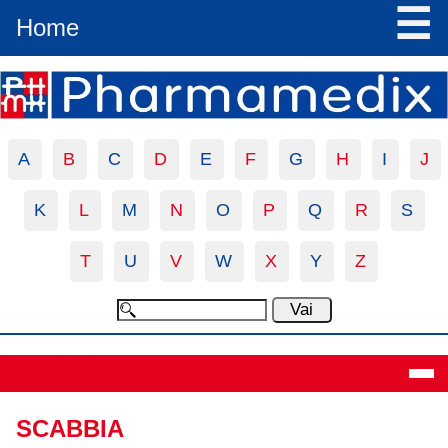
☰
Home
A
B
C
D
E
F
G
H
I
J
K
L
M
N
O
P
Q
R
S
T
U
V
W
X
Y
Z
Definizione
SCABBIA