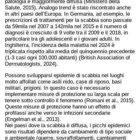
patologia è maggiormente diffusa (Ministero della
Salute, 2015). Analogo trend è stato riscontrato anche
in altri paesi dell’Europa. In Germania, ad esempio, le
prescrizioni di trattamenti per la scabbia sono passate
da 59mila nel 2007 a 142mila nel 2015 e il numero di
diagnosi è cresciuto di 9 volte tra il 2009 e il 2018, in
particolare tra gli adolescenti e i giovani adulti. In
Inghilterra, l’incidenza della malattia nel 2024 è
triplicata rispetto alla media del quinquennio precedente
(1-3 casi ogni 100.000 abitanti) (British Association of
Dermatologists, 2024).
Possono svilupparsi epidemie di scabbia nei luoghi
molto affollati come asili nido, case di riposo, basi
militari, prigioni. In questo caso è necessario
implementare misure di protezione su larga scala per
tenere sotto controllo il fenomeno (Romani et al., 2015).
Queste misure di protezione hanno un effetto di
profilassi anche verso le infezioni secondarie
(Engelman et al., 2013).
Nei paesi dove la scabbia è diffusa, i picchi epidemici
sono risultati dipendere da cambiamenti di tipo sociale
e ambientale (guerre, sovraffollamenti, cambiamenti