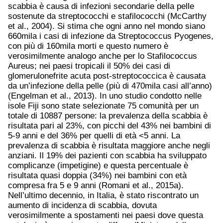
scabbia è causa di infezioni secondarie della pelle
sostenute da streptococchi e stafilococchi (McCarthy
et al., 2004). Si stima che ogni anno nel mondo siano
660mila i casi di infezione da Streptococcus Pyogenes,
con più di 160mila morti e questo numero è
verosimilmente analogo anche per lo Stafilococcus
Aureus; nei paesi tropicali il 50% dei casi di
glomerulonefrite acuta post-streptococcica è causata
da un’infezione della pelle (più di 470mila casi all’anno)
(Engelman et al., 2013). In uno studio condotto nelle
isole Fiji sono state selezionate 75 comunità per un
totale di 10887 persone: la prevalenza della scabbia è
risultata pari al 23%, con picchi del 43% nei bambini di
5-9 anni e del 36% per quelli di età <5 anni. La
prevalenza di scabbia è risultata maggiore anche negli
anziani. Il 19% dei pazienti con scabbia ha sviluppato
complicanze (impetigine) e questa percentuale è
risultata quasi doppia (34%) nei bambini con età
compresa fra 5 e 9 anni (Romani et al., 2015a).
Nell’ultimo decennio, in Italia, è stato riscontrato un
aumento di incidenza di scabbia, dovuta
verosimilmente a spostamenti nei paesi dove questa