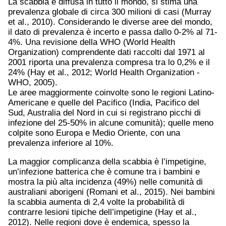
La scabbia è diffusa in tutto il mondo, si stima una
prevalenza globale di circa 300 milioni di casi (Murray
et al., 2010). Considerando le diverse aree del mondo,
il dato di prevalenza è incerto e passa dallo 0-2% al 71-
4%. Una revisione della WHO (World Health
Organization) comprendente dati raccolti dal 1971 al
2001 riporta una prevalenza compresa tra lo 0,2% e il
24% (Hay et al., 2012; World Health Organization -
WHO, 2005).
Le aree maggiormente coinvolte sono le regioni Latino-
Americane e quelle del Pacifico (India, Pacifico del
Sud, Australia del Nord in cui si registrano picchi di
infezione del 25-50% in alcune comunità); quelle meno
colpite sono Europa e Medio Oriente, con una
prevalenza inferiore al 10%.
La maggior complicanza della scabbia è l’impetigine,
un’infezione batterica che è comune tra i bambini e
mostra la più alta incidenza (49%) nelle comunità di
australiani aborigeni (Romani et al., 2015). Nei bambini
la scabbia aumenta di 2,4 volte la probabilità di
contrarre lesioni tipiche dell’impetigine (Hay et al.,
2012). Nelle regioni dove è endemica, spesso la