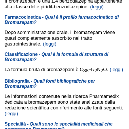
Il bromazepam è una 1,4 benzodiazepina appartenente
alla classe delle piridil-benzodiazepine.
(leggi)
Farmacocinetica
- Qual è il profilo farmacocinetico di
Bromazepam?
Dopo somministrazione orale, il bromazepam viene
quasi completamente assorbito nel tratto
gastrointestinale.
(leggi)
Classificazione
- Qual è la formula di struttura di
Bromazepam?
La formula bruta di bromazepam è C
H
N
O.
(leggi)
38
72
2
Bibliografia
- Quali fonti bibliografiche per
Bromazepam?
Le informazioni contenute nella ricerca Pharmamedix
dedicata a bromazepam sono state analizzate dalla
redazione scientifica con riferimento alle fonti seguenti.
(leggi)
Specialità
- Quali sono le specialità medicinali che