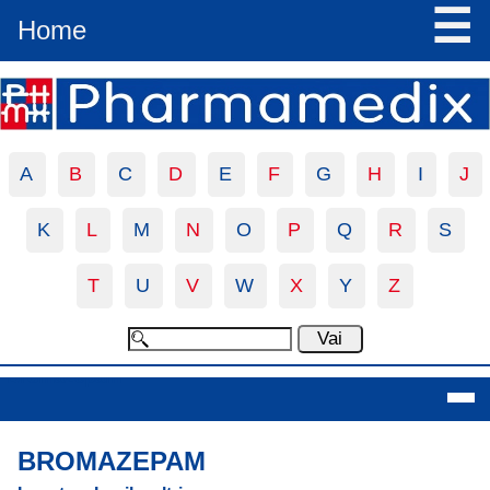
☰
Home
A
B
C
D
E
F
G
H
I
J
K
L
M
N
O
P
Q
R
S
T
U
V
W
X
Y
Z
Bromazepam
BROMAZEPAM