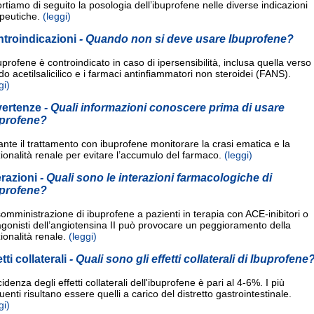
rtiamo di seguito la posologia dell’ibuprofene nelle diverse indicazioni
apeutiche.
(leggi)
troindicazioni
- Quando non si deve usare Ibuprofene?
uprofene è controindicato in caso di ipersensibilità, inclusa quella verso
ido acetilsalicilico e i farmaci antinfiammatori non steroidei (FANS).
gi)
vertenze
- Quali informazioni conoscere prima di usare
profene?
nte il trattamento con ibuprofene monitorare la crasi ematica e la
ionalità renale per evitare l’accumulo del farmaco.
(leggi)
erazioni
- Quali sono le interazioni farmacologiche di
profene?
omministrazione di ibuprofene a pazienti in terapia con ACE-inibitori o
gonisti dell’angiotensina II può provocare un peggioramento della
ionalità renale.
(leggi)
etti collaterali
- Quali sono gli effetti collaterali di Ibuprofene
cidenza degli effetti collaterali dell'ibuprofene è pari al 4-6%. I più
uenti risultano essere quelli a carico del distretto gastrointestinale.
gi)