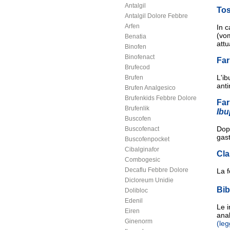
Antalgil
Tos
Antalgil Dolore Febbre
Arfen
In c
(vom
Benatia
attu
Binofen
Binofenact
Fa
Brufecod
L'ib
Brufen
anti
Brufen Analgesico
Brufenkids Febbre Dolore
Far
Brufenlik
Ibu
Buscofen
Dopo
Buscofenact
gast
Buscofenpocket
Cibalginafor
Cla
Combogesic
Decaflu Febbre Dolore
La f
Dicloreum Unidie
Bib
Dolibloc
Edenil
Le 
Eiren
anal
Ginenorm
(leg