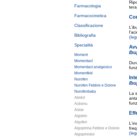
Ripo
Farmacologia
ter
Farmacocinetica
Con
Classificazione
L’ib
l'ac
Bibliografia
(leg
Specialità
Av
Ibu
Moment
Momentact
Dura
Momentact analgesico
funz
Momentkid
Int
Nurofen
Ibu
Nurofen Febbre e Dolore
Nurofenbaby
La s
Abidol
anta
funz
Actisinu
Aislar
Eff
Algidrin
Algofen
L'in
freq
Algopirina Febbre e Dolore
(leg
Algopirindol