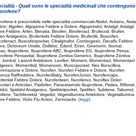
cialità
- Quali sono le specialità medicinali che contengono
profene?
rofene è prescrivibile nelle specialità commerciali Abidol, Actisinu, Aisla
drin, Algofen, Algopirina Febbre e Dolore, Algopirindol, Antalgil, Antalgil
re Febbre, Arfen, Benatia, Binofen, Binofenact, Brufecod, Brufen,
en Analgesico, Brufenkids Febbre Dolore, Brufenlik, Buscofen,
cofenact, Buscofenpocket, Cibalginafor, Combogesic, Decaflu Febbre
re, Dicloreum Unidie, Dolibloc, Edenil, Eiren, Ginenorm, Ibumal,
pas, Ibuprofene, Ibuprofene ABC, Ibuprofene EG, Ibuprofene Pensa,
rofene Pensavital, Ibuprofene Zentiva Generics, Ibuprofene Zentiva
, Jointral, Lasonil Antidolore, Levifen, Moment, Momentact, Momentact
lgesico, Momentkid, Momenxsin, Muscopocket, Neo Borocillina
iammazione e Dolore, Nurofen, Nurofen Febbre e Dolore, Nurofen
luenza Raffreddore, NurofenBaby, NurofenJunior, Nurofencaps,
ofenkid Febbre Dolore, Nurofenteen, Nurofenxs, Nuroflex Dolori
olari e Articolari, Paidofen, Paracetamolo Ibuprofene, Pedea, Riflonet,
idol, Spididol Analgesico, Spididolpocket, Spidifen, Subitene, Tabumol,
ifene, Tachifenekid, Vegedol, Vegetallumina Antidolore, Vegetallumina
re Febbre, Vicks Flu Action, Zerinoactiv.
(leggi)