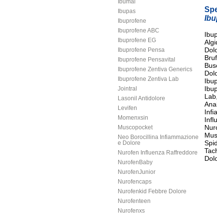
Ibumal
Spe
Ibupas
Ibu
Ibuprofene
Ibuprofene ABC
Ibup
Ibuprofene EG
Algi
Dolo
Ibuprofene Pensa
Bruf
Ibuprofene Pensavital
Bus
Ibuprofene Zentiva Generics
Dolo
Ibuprofene Zentiva Lab
Ibu
Ibup
Jointral
Lab
Lasonil Antidolore
Ana
Levifen
Inf
Momenxsin
Inf
Nur
Muscopocket
Musc
Neo Borocillina Infiammazione
Spid
e Dolore
Tach
Nurofen Influenza Raffreddore
Dolo
NurofenBaby
NurofenJunior
Nurofencaps
Nurofenkid Febbre Dolore
Nurofenteen
Nurofenxs