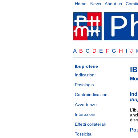
Home
News
About us
Comita
A
B
C
D
E
F
G
H
I
J
Ibuprofene
I
Indicazioni
Mom
Posologia
Ind
Controindicazioni
Ibu
Avvertenze
L’ib
Interazioni
anch
dism
Effetti collaterali
Po
Tossicità