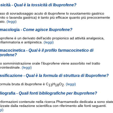
sicità
- Qual è la tossicità di Ibuprofene?
aso di sovradosaggio acuto di ibuprofene lo svuotamento gastrico
ito o lavanda gastrica) è tanto più efficace quanto più precocemente
ato.
(leggi)
rmacologia
- Come agisce Ibuprofene?
uprofene è un derivato dell'acido propionico ad attività analgesica,
nfiammatoria e antipiretica.
(leggi)
macocinetica
- Qual è il profilo farmacocinetico di
profene?
 somministrazione orale l'ibuprofene viene assorbito nel tratto
rointestinale.
(leggi)
ssificazione
- Qual è la formula di struttura di Ibuprofene?
ormula bruta di ibuprofene è C
H
O
.
(leggi)
13
18
2
liografia
- Quali fonti bibliografiche per Ibuprofene?
informazioni contenute nella ricerca Pharmamedix dedicata a sono stat
izzate dalla redazione scientifica con riferimento alle fonti seguenti.
gi)