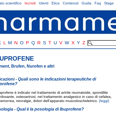
to scientifico
Iscriviti
Utenti
Etica
Contenuti
Guida
Faq
Stage
K
L
M
N
O
P
Q
R
S
T
U
V
W
X
Y
Z
BUPROFENE
ent, Brufen, Nurofen e altri
icazioni
- Quali sono le indicazioni terapeutiche di
profene?
uprofene è indicato nel trattamento di artrite reumatoide, spondilite
ilosante, osteoartrosi; nel trattamento analgesico in caso di cefalea,
enorrea, nevralgie, dolori dell'apparato muscoloscheletrico.
(leggi)
sologia
- Qual è la posologia di Ibuprofene?