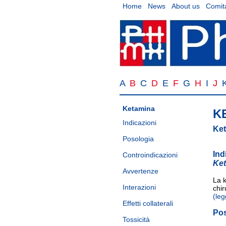
Home
News
About us
Comita
A
B
C
D
E
F
G
H
I
J
Ketamina
K
Indicazioni
Ket
Posologia
Ind
Controindicazioni
Ke
Avvertenze
La 
Interazioni
chir
(leg
Effetti collaterali
Po
Tossicità