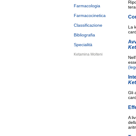
Ripo
Farmacologia
tera
Farmacocinetica
Con
Classificazione
La k
card
Bibliografia
Av
Specialità
Ke
Ketamina Molteni
Nell
esse
(leg
Int
Ke
Gli 
car
Eff
A li
del
arit