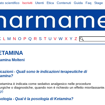
to scientifico
Iscriviti
Utenti
Etica
Contenuti
Guida
Faq
Stage
K
L
M
N
O
P
Q
R
S
T
U
V
W
X
Y
Z
ETAMINA
amina Molteni
icazioni
- Quali sono le indicazioni terapeutiche di
tamina?
ketamina è indicata come sedativo analgesico nelle procedure
urgiche o diagnostiche, quando non è richiesto un effetto miorilassante
gi)
sologia
- Qual è la posologia di Ketamina?