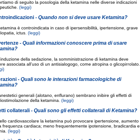
rtiamo di seguito la posologia della ketamina nelle diverse indicazioni
peutiche.
(leggi)
troindicazioni
- Quando non si deve usare Ketamina?
etamina è controindicata in caso di ipersensibilità, ipertensione, grave
iopatia, ictus.
(leggi)
vertenze
- Quali informazioni conoscere prima di usare
tamina?
’induzione della sedazione, la somministrazione di ketamina deve
re associata all’uso di un antisialogogo, come atropina o glicopirrolato.
gi)
erazioni
- Quali sono le interazioni farmacologiche di
tamina?
anestetici generali (alotano, enflurano) sembrano inibire gli effetti di
diostimolazione della ketamina.
(leggi)
etti collaterali
- Quali sono gli effetti collaterali di Ketamina?
vello cardiovascolare la ketamina può provocare ipertensione, aumento
la frequenza cardiaca; meno frequentemente ipotensione, bradicardia e
mia.
(leggi)