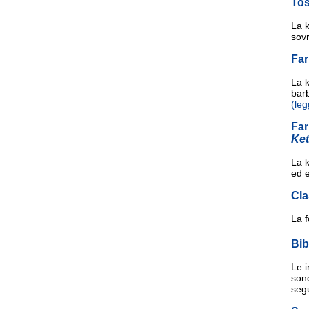
Tos
La k
sov
Fa
La 
barb
(leg
Far
Ke
La k
ed 
Cla
La 
Bib
Le 
sono
seg