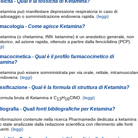
sicità
- Qual è la tossicità di Ketamina?
etamina può manifestare depressione respiratoria in caso di
radosaggio o somministrazione endovena rapida.
(leggi)
rmacologia
- Come agisce Ketamina?
ketamina (o chetamina; INN: ketamine) è un anestetico generale, non
iturico, ad azione rapida, ottenuto a partire dalla fenciclidina (PCP).
gi)
macocinetica
- Qual è il profilo farmacocinetico di
tamina?
etamina può essere somministrata per via orale, rettale, intramuscolar
endovena.
(leggi)
ssificazione
- Qual è la formula di struttura di Ketamina?
formula bruta di Ketamina è C
H
ClNO.
(leggi)
13
16
liografia
- Quali fonti bibliografiche per Ketamina?
informazioni contenute nella ricerca Pharmamedix dedicata a ketamina
 state analizzate dalla redazione scientifica con riferimento alle fonti
uenti.
(leggi)