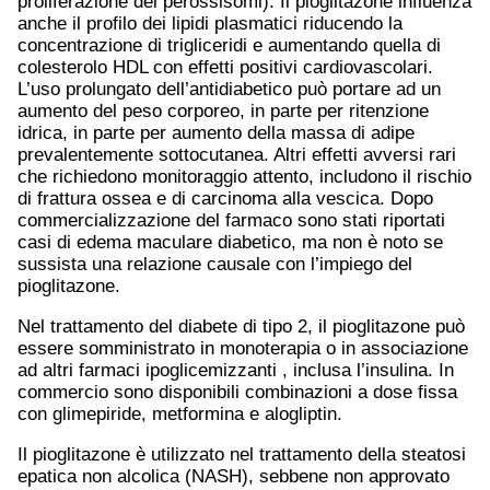
proliferazione dei perossisomi). Il pioglitazone influenza
anche il profilo dei lipidi plasmatici riducendo la
concentrazione di trigliceridi e aumentando quella di
colesterolo HDL con effetti positivi cardiovascolari.
L’uso prolungato dell’antidiabetico può portare ad un
aumento del peso corporeo, in parte per ritenzione
idrica, in parte per aumento della massa di adipe
prevalentemente sottocutanea. Altri effetti avversi rari
che richiedono monitoraggio attento, includono il rischio
di frattura ossea e di carcinoma alla vescica. Dopo
commercializzazione del farmaco sono stati riportati
casi di edema maculare diabetico, ma non è noto se
sussista una relazione causale con l’impiego del
pioglitazone.
Nel trattamento del diabete di tipo 2, il pioglitazone può
essere somministrato in monoterapia o in associazione
ad altri farmaci ipoglicemizzanti , inclusa l’insulina. In
commercio sono disponibili combinazioni a dose fissa
con glimepiride, metformina e alogliptin.
Il pioglitazone è utilizzato nel trattamento della steatosi
epatica non alcolica (NASH), sebbene non approvato