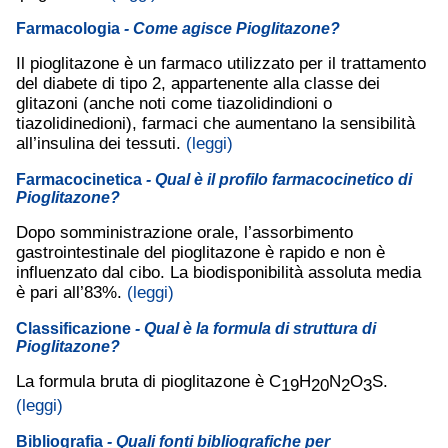
Farmacologia
- Come agisce Pioglitazone?
Il pioglitazone è un farmaco utilizzato per il trattamento
del diabete di tipo 2, appartenente alla classe dei
glitazoni (anche noti come tiazolidindioni o
tiazolidinedioni), farmaci che aumentano la sensibilità
all’insulina dei tessuti.
(leggi)
Farmacocinetica
- Qual è il profilo farmacocinetico di
Pioglitazone?
Dopo somministrazione orale, l’assorbimento
gastrointestinale del pioglitazone è rapido e non è
influenzato dal cibo. La biodisponibilità assoluta media
è pari all’83%.
(leggi)
Classificazione
- Qual è la formula di struttura di
Pioglitazone?
La formula bruta di pioglitazone è C
H
N
O
S.
19
20
2
3
(leggi)
Bibliografia
- Quali fonti bibliografiche per