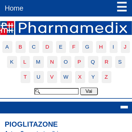
☰
Home
A
B
C
D
E
F
G
H
I
J
K
L
M
N
O
P
Q
R
S
T
U
V
W
X
Y
Z
Pioglitazone
PIOGLITAZONE