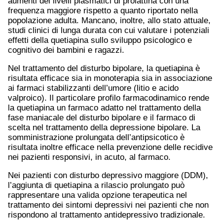
aumenti dei livelli plasmatici di prolattina con una
frequenza maggiore rispetto a quanto riportato nella
popolazione adulta. Mancano, inoltre, allo stato attuale,
studi clinici di lunga durata con cui valutare i potenziali
effetti della quetiapina sullo sviluppo psicologico e
cognitivo dei bambini e ragazzi.
Nel trattamento del disturbo bipolare, la quetiapina è
risultata efficace sia in monoterapia sia in associazione
ai farmaci stabilizzanti dell’umore (litio e acido
valproico). Il particolare profilo farmacodinamico rende
la quetiapina un farmaco adatto nel trattamento della
fase maniacale del disturbo bipolare e il farmaco di
scelta nel trattamento della depressione bipolare. La
somministrazione prolungata dell’antipsicotico è
risultata inoltre efficace nella prevenzione delle recidive
nei pazienti responsivi, in acuto, al farmaco.
Nei pazienti con disturbo depressivo maggiore (DDM),
l’aggiunta di quetiapina a rilascio prolungato può
rappresentare una valida opzione terapeutica nel
trattamento dei sintomi depressivi nei pazienti che non
rispondono al trattamento antidepressivo tradizionale.