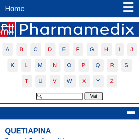
☰
Home
A
B
C
D
E
F
G
H
I
J
K
L
M
N
O
P
Q
R
S
T
U
V
W
X
Y
Z
Quetiapina
QUETIAPINA