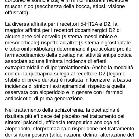
corporeo e sonnolenza) e in minor misura il recettore
muscarinico (secchezza della bocca, stipsi, visione
offuscata).
La diversa affinità per i recettori 5-HT2A e D2, la
maggior affinità per i recettori dopaminergici D2 di
alcune aree del cervello (sistema mesolimbico e
mesocorticale) rispetto ad altre (sistema nigrostriatale
e tuberoinfundibolare) determinano il particolare profilo
farmacodinamico della quetiapina: attività antipsicotica
associata ad una limitata incidenza di effetti
extrapiramidali e di iperprolattinemia. Anche la modalità
con cui la quetiapina si lega al recettore D2 (legame
stabile di breve durata) è risultata influenzare la bassa
incidenza di sintomi extrapiramidali rispetto a quella
osservata con aloperidolo e in genere con i farmaci
antipsicotici di prima generazione.
Nel trattamento della schizofrenia, la quetiapina è
risultata più efficace del placebo nel trattamento dei
sintomi psicotici, efficacia terapeutica analoga ad
aloperidolo, clorpromazina e risperidone nel trattamento
dei sintomi positivi (allucinazioni, delirio, alterazione del