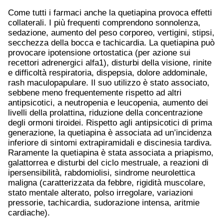
Come tutti i farmaci anche la quetiapina provoca effetti
collaterali. I più frequenti comprendono sonnolenza,
sedazione, aumento del peso corporeo, vertigini, stipsi,
secchezza della bocca e tachicardia. La quetiapina può
provocare ipotensione ortostatica (per azione sui
recettori adrenergici alfa1), disturbi della visione, rinite
e difficoltà respiratoria, dispepsia, dolore addominale,
rash maculopapulare. Il suo utilizzo è stato associato,
sebbene meno frequentemente rispetto ad altri
antipsicotici, a neutropenia e leucopenia, aumento dei
livelli della prolattina, riduzione della concentrazione
degli ormoni tiroidei. Rispetto agli antipsicotici di prima
generazione, la quetiapina è associata ad un’incidenza
inferiore di sintomi extrapiramidali e discinesia tardiva.
Raramente la quetiapina è stata associata a priapismo,
galattorrea e disturbi del ciclo mestruale, a reazioni di
ipersensibilità, rabdomiolisi, sindrome neurolettica
maligna (caratterizzata da febbre, rigidità muscolare,
stato mentale alterato, polso irregolare, variazioni
pressorie, tachicardia, sudorazione intensa, aritmie
cardiache).