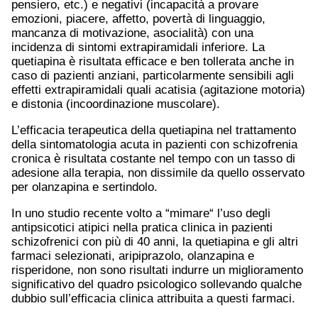
pensiero, etc.) e negativi (incapacità a provare
emozioni, piacere, affetto, povertà di linguaggio,
mancanza di motivazione, asocialità) con una
incidenza di sintomi extrapiramidali inferiore. La
quetiapina è risultata efficace e ben tollerata anche in
caso di pazienti anziani, particolarmente sensibili agli
effetti extrapiramidali quali acatisia (agitazione motoria)
e distonia (incoordinazione muscolare).
L’efficacia terapeutica della quetiapina nel trattamento
della sintomatologia acuta in pazienti con schizofrenia
cronica è risultata costante nel tempo con un tasso di
adesione alla terapia, non dissimile da quello osservato
per olanzapina e sertindolo.
In uno studio recente volto a “mimare“ l’uso degli
antipsicotici atipici nella pratica clinica in pazienti
schizofrenici con più di 40 anni, la quetiapina e gli altri
farmaci selezionati, aripiprazolo, olanzapina e
risperidone, non sono risultati indurre un miglioramento
significativo del quadro psicologico sollevando qualche
dubbio sull’efficacia clinica attribuita a questi farmaci.