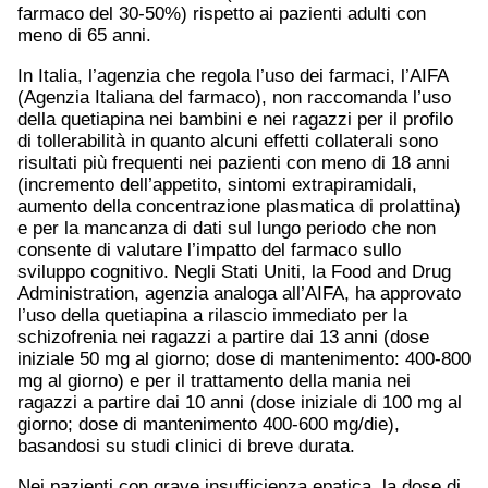
farmaco del 30-50%) rispetto ai pazienti adulti con
meno di 65 anni.
In Italia, l’agenzia che regola l’uso dei farmaci, l’AIFA
(Agenzia Italiana del farmaco), non raccomanda l’uso
della quetiapina nei bambini e nei ragazzi per il profilo
di tollerabilità in quanto alcuni effetti collaterali sono
risultati più frequenti nei pazienti con meno di 18 anni
(incremento dell’appetito, sintomi extrapiramidali,
aumento della concentrazione plasmatica di prolattina)
e per la mancanza di dati sul lungo periodo che non
consente di valutare l’impatto del farmaco sullo
sviluppo cognitivo. Negli Stati Uniti, la Food and Drug
Administration, agenzia analoga all’AIFA, ha approvato
l’uso della quetiapina a rilascio immediato per la
schizofrenia nei ragazzi a partire dai 13 anni (dose
iniziale 50 mg al giorno; dose di mantenimento: 400-800
mg al giorno) e per il trattamento della mania nei
ragazzi a partire dai 10 anni (dose iniziale di 100 mg al
giorno; dose di mantenimento 400-600 mg/die),
basandosi su studi clinici di breve durata.
Nei pazienti con grave insufficienza epatica, la dose di