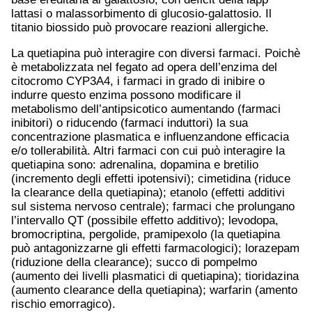
lattasi o malassorbimento di glucosio-galattosio. Il
titanio biossido può provocare reazioni allergiche.
La quetiapina può interagire con diversi farmaci. Poichè
è metabolizzata nel fegato ad opera dell’enzima del
citocromo CYP3A4, i farmaci in grado di inibire o
indurre questo enzima possono modificare il
metabolismo dell’antipsicotico aumentando (farmaci
inibitori) o riducendo (farmaci induttori) la sua
concentrazione plasmatica e influenzandone efficacia
e/o tollerabilità. Altri farmaci con cui può interagire la
quetiapina sono: adrenalina, dopamina e bretilio
(incremento degli effetti ipotensivi); cimetidina (riduce
la clearance della quetiapina); etanolo (effetti additivi
sul sistema nervoso centrale); farmaci che prolungano
l’intervallo QT (possibile effetto additivo); levodopa,
bromocriptina, pergolide, pramipexolo (la quetiapina
può antagonizzarne gli effetti farmacologici); lorazepam
(riduzione della clearance); succo di pompelmo
(aumento dei livelli plasmatici di quetiapina); tioridazina
(aumento clearance della quetiapina); warfarin (amento
rischio emorragico).