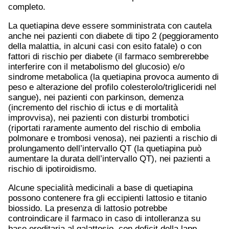
completo.
La quetiapina deve essere somministrata con cautela
anche nei pazienti con diabete di tipo 2 (peggioramento
della malattia, in alcuni casi con esito fatale) o con
fattori di rischio per diabete (il farmaco sembrerebbe
interferire con il metabolismo del glucosio) e/o
sindrome metabolica (la quetiapina provoca aumento di
peso e alterazione del profilo colesterolo/trigliceridi nel
sangue), nei pazienti con parkinson, demenza
(incremento del rischio di ictus e di mortalità
improvvisa), nei pazienti con disturbi trombotici
(riportati raramente aumento del rischio di embolia
polmonare e trombosi venosa), nei pazienti a rischio di
prolungamento dell’intervallo QT (la quetiapina può
aumentare la durata dell’intervallo QT), nei pazienti a
rischio di ipotiroidismo.
Alcune specialità medicinali a base di quetiapina
possono contenere fra gli eccipienti lattosio e titanio
biossido. La presenza di lattosio potrebbe
controindicare il farmaco in caso di intolleranza su
base ereditaria al galattosio, con deficit della lapp