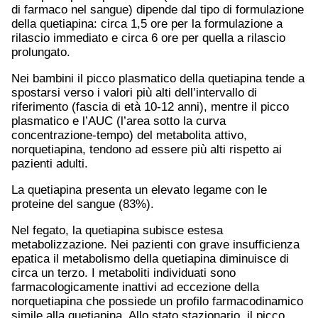
di farmaco nel sangue) dipende dal tipo di formulazione
della quetiapina: circa 1,5 ore per la formulazione a
rilascio immediato e circa 6 ore per quella a rilascio
prolungato.
Nei bambini il picco plasmatico della quetiapina tende a
spostarsi verso i valori più alti dell’intervallo di
riferimento (fascia di età 10-12 anni), mentre il picco
plasmatico e l’AUC (l’area sotto la curva
concentrazione-tempo) del metabolita attivo,
norquetiapina, tendono ad essere più alti rispetto ai
pazienti adulti.
La quetiapina presenta un elevato legame con le
proteine del sangue (83%).
Nel fegato, la quetiapina subisce estesa
metabolizzazione. Nei pazienti con grave insufficienza
epatica il metabolismo della quetiapina diminuisce di
circa un terzo. I metaboliti individuati sono
farmacologicamente inattivi ad eccezione della
norquetiapina che possiede un profilo farmacodinamico
simile alla quetiapina. Allo stato stazionario, il picco