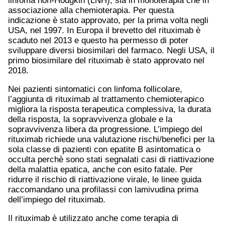
linfoma non-Hodgkin (LNH), sia in monoterapia che in
associazione alla chemioterapia. Per questa
indicazione è stato approvato, per la prima volta negli
USA, nel 1997. In Europa il brevetto del rituximab è
scaduto nel 2013 e questo ha permesso di poter
sviluppare diversi biosimilari del farmaco. Negli USA, il
primo biosimilare del rituximab è stato approvato nel
2018.
Nei pazienti sintomatici con linfoma follicolare,
l’aggiunta di rituximab al trattamento chemioterapico
migliora la risposta terapeutica complessiva, la durata
della risposta, la sopravvivenza globale e la
sopravvivenza libera da progressione. L’impiego del
rituximab richiede una valutazione rischi/benefici per la
sola classe di pazienti con epatite B asintomatica o
occulta perchè sono stati segnalati casi di riattivazione
della malattia epatica, anche con esito fatale. Per
ridurre il rischio di riattivazione virale, le linee guida
raccomandano una profilassi con lamivudina prima
dell’impiego del rituximab.
Il rituximab è utilizzato anche come terapia di