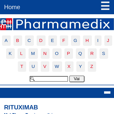
☰
Home
A
B
C
D
E
F
G
H
I
J
K
L
M
N
O
P
Q
R
S
T
U
V
W
X
Y
Z
Rituximab
RITUXIMAB