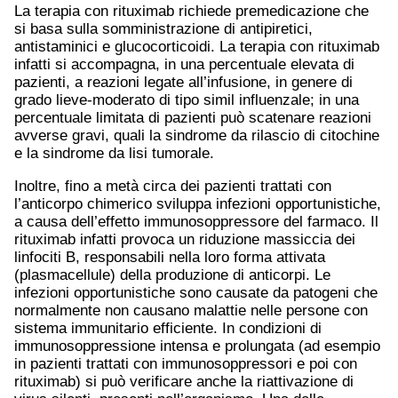
La terapia con rituximab richiede premedicazione che
si basa sulla somministrazione di antipiretici,
antistaminici e glucocorticoidi. La terapia con rituximab
infatti si accompagna, in una percentuale elevata di
pazienti, a reazioni legate all’infusione, in genere di
grado lieve-moderato di tipo simil influenzale; in una
percentuale limitata di pazienti può scatenare reazioni
avverse gravi, quali la sindrome da rilascio di citochine
e la sindrome da lisi tumorale.
Inoltre, fino a metà circa dei pazienti trattati con
l’anticorpo chimerico sviluppa infezioni opportunistiche,
a causa dell’effetto immunosoppressore del farmaco. Il
rituximab infatti provoca un riduzione massiccia dei
linfociti B, responsabili nella loro forma attivata
(plasmacellule) della produzione di anticorpi. Le
infezioni opportunistiche sono causate da patogeni che
normalmente non causano malattie nelle persone con
sistema immunitario efficiente. In condizioni di
immunosoppressione intensa e prolungata (ad esempio
in pazienti trattati con immunosoppressori e poi con
rituximab) si può verificare anche la riattivazione di