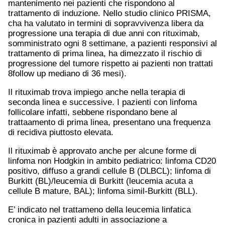
mantenimento nei pazienti che rispondono al
trattamento di induzione. Nello studio clinico PRISMA,
cha ha valutato in termini di sopravvivenza libera da
progressione una terapia di due anni con rituximab,
somministrato ogni 8 settimane, a pazienti responsivi al
trattamento di prima linea, ha dimezzato il rischio di
progressione del tumore rispetto ai pazienti non trattati
8follow up mediano di 36 mesi).
Il rituximab trova impiego anche nella terapia di
seconda linea e successive. I pazienti con linfoma
follicolare infatti, sebbene rispondano bene al
trattaamento di prima linea, presentano una frequenza
di recidiva piuttosto elevata.
Il rituximab è approvato anche per alcune forme di
linfoma non Hodgkin in ambito pediatrico: linfoma CD20
positivo, diffuso a grandi cellule B (DLBCL); linfoma di
Burkitt (BL)/leucemia di Burkitt (leucemia acuta a
cellule B mature, BAL); linfoma simil-Burkitt (BLL).
E’ indicato nel trattameno della leucemia linfatica
cronica in pazienti adulti in associazione a