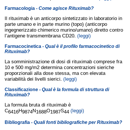
Farmacologia
- Come agisce Rituximab?
Il rituximab è un anticorpo sintetizzato in laboratorio in
parte umano e in parte murino (topo) (anticorpo
ingegnerizzato chimerico murino/umano) diretto contro
l’antigene transmembrana CD20.
(leggi)
Farmacocinetica
- Qual è il profilo farmacocinetico di
Rituximab?
La somministrazione di dosi di rituximab comprese fra
10 e 500 mg/m2 determina concentrazioni sieriche
proporzionali alla dose stessa, ma con elevata
variabilità dei livelli sierici.
(leggi)
Classificazione
- Qual è la formula di struttura di
Rituximab?
La formula bruta di rituximab è
C
H
N
O
S
(leggi)
6416
9874
1688
1987
44
Bibliografia
- Quali fonti bibliografiche per Rituximab?