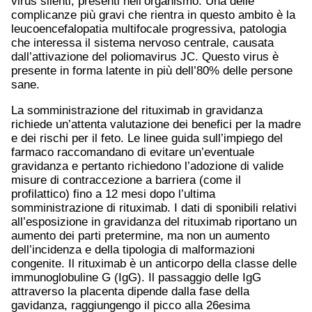
virus silenti, presenti nell’organismo. Una delle
complicanze più gravi che rientra in questo ambito è la
leucoencefalopatia multifocale progressiva, patologia
che interessa il sistema nervoso centrale, causata
dall’attivazione del poliomavirus JC. Questo virus è
presente in forma latente in più dell’80% delle persone
sane.
La somministrazione del rituximab in gravidanza
richiede un’attenta valutazione dei benefici per la madre
e dei rischi per il feto. Le linee guida sull’impiego del
farmaco raccomandano di evitare un’eventuale
gravidanza e pertanto richiedono l’adozione di valide
misure di contraccezione a barriera (come il
profilattico) fino a 12 mesi dopo l’ultima
somministrazione di rituximab. I dati di sponibili relativi
all’esposizione in gravidanza del rituximab riportano un
aumento dei parti pretermine, ma non un aumento
dell’incidenza e della tipologia di malformazioni
congenite. Il rituximab è un anticorpo della classe delle
immunoglobuline G (IgG). Il passaggio delle IgG
attraverso la placenta dipende dalla fase della
gavidanza, raggiungengo il picco alla 26esima