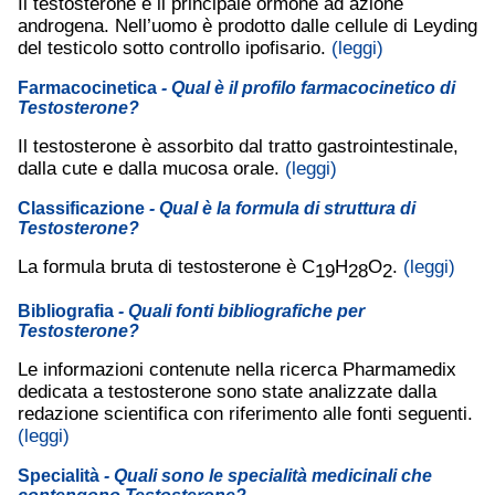
Il testosterone è il principale ormone ad azione
androgena. Nell’uomo è prodotto dalle cellule di Leyding
del testicolo sotto controllo ipofisario.
(leggi)
Farmacocinetica
- Qual è il profilo farmacocinetico di
Testosterone?
Il testosterone è assorbito dal tratto gastrointestinale,
dalla cute e dalla mucosa orale.
(leggi)
Classificazione
- Qual è la formula di struttura di
Testosterone?
La formula bruta di testosterone è C
H
O
.
(leggi)
19
28
2
Bibliografia
- Quali fonti bibliografiche per
Testosterone?
Le informazioni contenute nella ricerca Pharmamedix
dedicata a testosterone sono state analizzate dalla
redazione scientifica con riferimento alle fonti seguenti.
(leggi)
Specialità
- Quali sono le specialità medicinali che