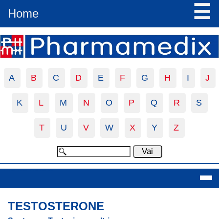
☰
Home
A
B
C
D
E
F
G
H
I
J
K
L
M
N
O
P
Q
R
S
T
U
V
W
X
Y
Z
Testosterone
TESTOSTERONE