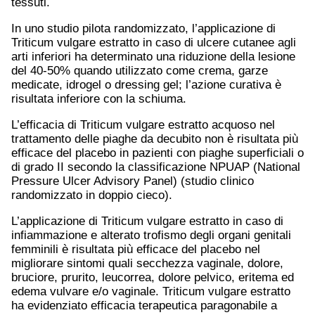
tessuti.
In uno studio pilota randomizzato, l’applicazione di
Triticum vulgare estratto in caso di ulcere cutanee agli
arti inferiori ha determinato una riduzione della lesione
del 40-50% quando utilizzato come crema, garze
medicate, idrogel o dressing gel; l’azione curativa è
risultata inferiore con la schiuma.
L’efficacia di Triticum vulgare estratto acquoso nel
trattamento delle piaghe da decubito non è risultata più
efficace del placebo in pazienti con piaghe superficiali o
di grado II secondo la classificazione NPUAP (National
Pressure Ulcer Advisory Panel) (studio clinico
randomizzato in doppio cieco).
L’applicazione di Triticum vulgare estratto in caso di
infiammazione e alterato trofismo degli organi genitali
femminili è risultata più efficace del placebo nel
migliorare sintomi quali secchezza vaginale, dolore,
bruciore, prurito, leucorrea, dolore pelvico, eritema ed
edema vulvare e/o vaginale. Triticum vulgare estratto
ha evidenziato efficacia terapeutica paragonabile a