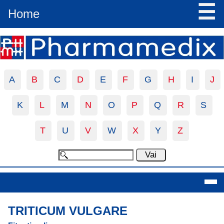
☰
Home
A
B
C
D
E
F
G
H
I
J
K
L
M
N
O
P
Q
R
S
T
U
V
W
X
Y
Z
Triticum Vulgare
TRITICUM VULGARE