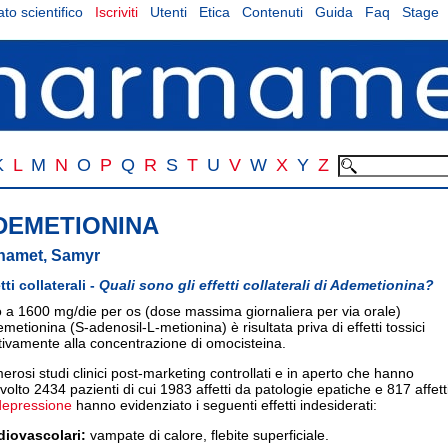
to scientifico
Iscriviti
Utenti
Etica
Contenuti
Guida
Faq
Stage
K
L
M
N
O
P
Q
R
S
T
U
V
W
X
Y
Z
DEMETIONINA
namet, Samyr
tti collaterali -
Quali sono gli effetti collaterali di Ademetionina?
 a 1600 mg/die per os (dose massima giornaliera per via orale)
emetionina (S-adenosil-L-metionina) è risultata priva di effetti tossici
tivamente alla concentrazione di omocisteina.
rosi studi clinici post-marketing controllati e in aperto che hanno
volto 2434 pazienti di cui 1983 affetti da patologie epatiche e 817 affett
depressione
hanno evidenziato i seguenti effetti indesiderati:
diovascolari:
vampate di calore, flebite superficiale.