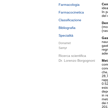
Cen
Farmacologia
ide
In p
Farmacocinetica
del 
Classificazione
Der
(mol
Bibliografia
(ras
Specialità
Gas
naus
Donamet
gast
Samyr
reg
ade
Ricerca scientifica
Dr. Lorenzo Borgognoni
Met
comp
con
che,
28,7
rapp
0.52
esis
depo
in r
meta
dei 
201