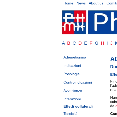
Home
News
About us
Comita
A
B
C
D
E
F
G
H
I
J
Ademetionina
A
Indicazioni
Do
Posologia
Effe
Fino
Controindicazioni
l’ad
rela
Avvertenze
Nume
Interazioni
coin
da
Effetti collaterali
Tossicità
Car