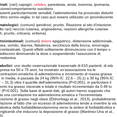
trali:
(rari) capogiri,
cefalea
, parestesia, ansia, insonnia, ipomania,
azione/comportamento suicidario.
azienti particolarmente sensibili, l’ademetionina ha provocato disturbi
ritmo sonno-veglia; in tal caso può essere utilizzato un ipnoinducente.
matologici:
(comuni) iperidrosi, prurito. Reazione al sito d’iniezione:
to rari) necrosi cutanea, angioedema, reazioni allergiche cutanee
h, prurito, orticaria, eritema).
trointestinali:
(comuni)
dolore
epigastrico, distensione addominale,
ea, vomito, diarrea, flatulenza, secchezza della bocca, emorragia
rointestinale. Questi effetti solitamente diminuiscono con il tempo o
rediscono diminuendo la dose o sospendendo l’assunzione di
metionina.
abolici:
uno studio osservazionale trasversale di 610 pazienti, di età
resa tra 50 e 75 anni, ha mostrato un’associazione tra le
centrazioni ematiche di ademetionina e incremento di massa grassa
 in media, è passata da 24 kg (95% IC: 22,6 – 25,1) a 30 kg (95% IC:
 – 31,3) oltre il quartile dell’ademetionina (P<0,001), in particolare il
orto tra grasso viscerale e totale è risultato incrementato da 0.48 to
 (P<0,001). Sulla base di questi dati, gli autori hanno supposto che
ta una correlazione tra ademetionina ematica e l’incrementata
sizione di grasso negli obesi (Elshorbagy et al., 2013), probabilmente
elazione al fatto che un eccesso di ademetionina tende a invertire la via
bolica della fosfatidiletanolammina verso la sintesi di fosfatidilcolina e
trigliceridi che inducono la deposizione di grasso (Martinez-Una et al.,
3).