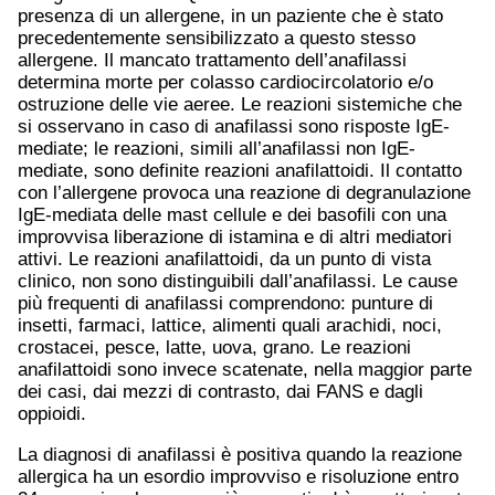
presenza di un allergene, in un paziente che è stato
precedentemente sensibilizzato a questo stesso
allergene. Il mancato trattamento dell’anafilassi
determina morte per colasso cardiocircolatorio e/o
ostruzione delle vie aeree. Le reazioni sistemiche che
si osservano in caso di anafilassi sono risposte IgE-
mediate; le reazioni, simili all’anafilassi non IgE-
mediate, sono definite reazioni anafilattoidi. Il contatto
con l’allergene provoca una reazione di degranulazione
IgE-mediata delle mast cellule e dei basofili con una
improvvisa liberazione di istamina e di altri mediatori
attivi. Le reazioni anafilattoidi, da un punto di vista
clinico, non sono distinguibili dall’anafilassi. Le cause
più frequenti di anafilassi comprendono: punture di
insetti, farmaci, lattice, alimenti quali arachidi, noci,
crostacei, pesce, latte, uova, grano. Le reazioni
anafilattoidi sono invece scatenate, nella maggior parte
dei casi, dai mezzi di contrasto, dai FANS e dagli
oppioidi.
La diagnosi di anafilassi è positiva quando la reazione
allergica ha un esordio improvviso e risoluzione entro