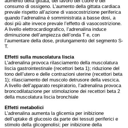
aumento della gittata, del lavoro del cuore e del
consumo di ossigeno. L’aumento della gittata cardiaca
prevale rispetto all’azione di vasocostrizione periferica
quando l’adrenalina è somministrata a basse dosi, a
dosi più alte invece prevale l’effetto di vasocostrizione.
A livello elettrocardiografico, l’adrenalina induce
diminuzione dell’ampiezza dell’onda T e, con
l’aumentare della dose, prolungamento del segmento S-
T.
Effetti sulla muscolatura liscia
L’adrenalina provoca rilasciamento della muscolatura
liscia gastrointestinale (recettori beta 1); riduzione del
tono dell’utero e delle contrazioni uterine (recettori beta
1); rilasciamento del muscolo detrusore della vescica.
A livello dell’apparato respiratorio, l’adrenalina provoca
broncodilatazione per stimolazione dei recettori beta 2
della muscolatura liscia bronchiale
Effetti metabolici
L’adrenalina aumenta la glicemia per inibizione
dell’uptake di glucosio da parte dei tessuti periferici e
stimolo della glicogenolisi; per inibizione della