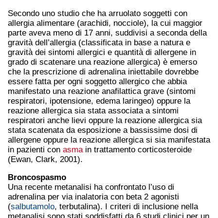
Secondo uno studio che ha arruolato soggetti con
allergia alimentare (arachidi, nocciole), la cui maggior
parte aveva meno di 17 anni, suddivisi a seconda della
gravità dell’allergia (classificata in base a natura e
gravità dei sintomi allergici e quantità di allergene in
grado di scatenare una reazione allergica) è emerso
che la prescrizione di adrenalina iniettabile dovrebbe
essere fatta per ogni soggetto allergico che abbia
manifestato una reazione anafilattica grave (sintomi
respiratori, ipotensione, edema laringeo) oppure la
reazione allergica sia stata associata a sintomi
respiratori anche lievi oppure la reazione allergica sia
stata scatenata da esposizione a bassissime dosi di
allergene oppure la reazione allergica si sia manifestata
in pazienti con
asma
in trattamento corticosteroide
(Ewan, Clark, 2001).
Broncospasmo
Una recente metanalisi ha confrontato l’uso di
adrenalina per via inalatoria con beta 2 agonisti
(
salbutamolo
, terbutalina). I criteri di inclusione nella
metanalisi sono stati soddisfatti da 6 studi clinici per un