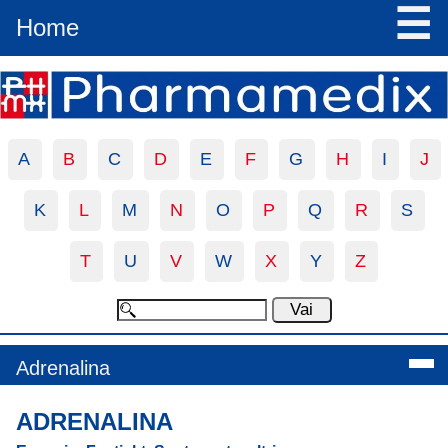
☰
Home
A
B
C
D
E
F
G
H
I
J
K
L
M
N
O
P
Q
R
S
T
U
V
W
X
Y
Z
Adrenalina
ADRENALINA