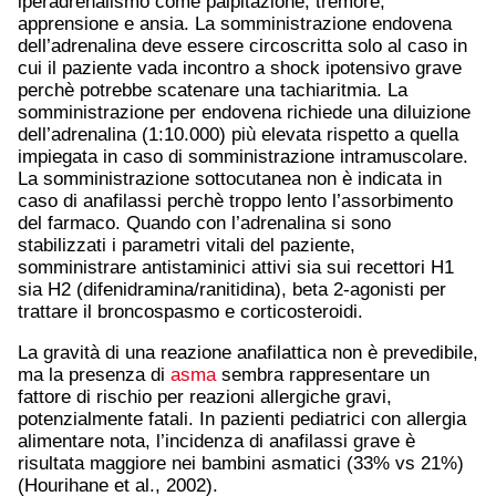
iperadrenalismo come palpitazione, tremore,
apprensione e ansia. La somministrazione endovena
dell’adrenalina deve essere circoscritta solo al caso in
cui il paziente vada incontro a shock ipotensivo grave
perchè potrebbe scatenare una tachiaritmia. La
somministrazione per endovena richiede una diluizione
dell’adrenalina (1:10.000) più elevata rispetto a quella
impiegata in caso di somministrazione intramuscolare.
La somministrazione sottocutanea non è indicata in
caso di anafilassi perchè troppo lento l’assorbimento
del farmaco. Quando con l’adrenalina si sono
stabilizzati i parametri vitali del paziente,
somministrare antistaminici attivi sia sui recettori H1
sia H2 (difenidramina/ranitidina), beta 2-agonisti per
trattare il broncospasmo e corticosteroidi.
La gravità di una reazione anafilattica non è prevedibile,
ma la presenza di
asma
sembra rappresentare un
fattore di rischio per reazioni allergiche gravi,
potenzialmente fatali. In pazienti pediatrici con allergia
alimentare nota, l’incidenza di anafilassi grave è
risultata maggiore nei bambini asmatici (33% vs 21%)
(Hourihane et al., 2002).