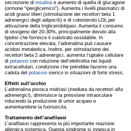
secrezione di
insulina
e aumento di quella di glucagone
(ormone “iperglicemico”). Aumenta i livelli plasmatici di
acidi grassi liberi (stimolazione dei recettori beta 1
adrenergici degli adipociti) e di colesterolo LDL per
attivazione della trigliceridolipasi. Aumenta il consumo
di ossigeno del 20-30%, principalmente dovuto alla
lipolisi che fornisce il substrato ossidabile. In
concentrazione elevata, l’adrenalina può causare
acidosi metabolica. Inoltre, per stimolazione dei
recettori beta 2 adrenergici, aumenta l’uptake cellulare
di
potassio
con riduzione dell’elettrolita nei liquidi
extracellulari, condizione che potrebbe favorire una
caduta del
potassio
sierico in situazioni di forte stress.
Effetti sull’occhio
L’adrenalina povoca midriasi (mediata da recettori alfa
adrenergici), diminuisce la pressione intraoculare
riducendo la produzione di umor acqueo e
aumentandone la fuoriuscita.
Trattamento dell’anafilassi
L’anafilassi rappresenta la più importante reazione
allergica sistemica. Questa sindrome si innesca in