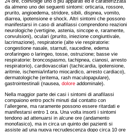
24 ore, coinvolge uno o più apparati ed è caratterizzata
da almeno uno dei seguenti sintomi: orticaria, rossore,
prurito, angioedema, stridore, sibili, dispnea, vomito,
diarrea, ipotensione e shock. Altri sintomi che possono
manifestarsi in caso di anafilassi comprendono reazioni
neurologiche (vertigine, astenia, sincope e, raramente,
convulsioni), oculari (prurito, iniezione congiuntivale,
lacrimazione), respiratorie (alte vie respiratorie:
congestione nasale, starnuti, raucedine, edema
orofaringeo o laringeo, tosse, ostruzione; basse vie
respiratorie: broncospasmo, tachipnea, cianosi, arresto
respiratorio), cardiovascolari (tachicardia, ipotensione,
aritmie, ischemia/infarto miocardico, arresto cardiaco),
dermatologiche (eritema, rash maculopapulare),
gastrointestinali (nausea,
dolore
addominale).
Nella maggior parte dei casi i sintomi di anafilassi
compaiono entro pochi minuti dal contatto con
l’allergene, ma raramente possono essere ritardati e
manifestarsi entro 1 ora. Una volta insorti i sintomi
tendono ad attenuarsi in alcune ore (andamento
monofasico), ma in circa un quinto dei pazienti si
assiste ad una nuova recrudescenza dopo circa 10 ore