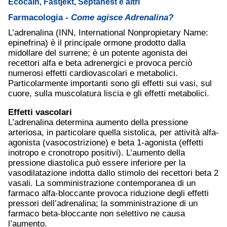
Ecocain, Fastjekt, Septanest e altri
Farmacologia -
Come agisce Adrenalina?
L’adrenalina (INN, International Nonpropietary Name:
epinefrina) è il principale ormone prodotto dalla
midollare del surrene; è un potente agonista dei
recettori alfa e beta adrenergici e provoca perciò
numerosi effetti cardiovascolari e metabolici.
Particolarmente importanti sono gli effetti sui vasi, sul
cuore, sulla muscolatura liscia e gli effetti metabolici.
Effetti vascolari
L’adrenalina determina aumento della pressione
arteriosa, in particolare quella sistolica, per attività alfa-
agonista (vasocostrizione) e beta 1-agonista (effetti
inotropo e cronotropo positivi). L’aumento della
pressione diastolica può essere inferiore per la
vasodilatazione indotta dallo stimolo dei recettori beta 2
vasali. La somministrazione contemporanea di un
farmaco alfa-bloccante provoca riduzione degli effetti
pressori dell’adrenalina; la somministrazione di un
farmaco beta-bloccante non selettivo ne causa
l’aumento.