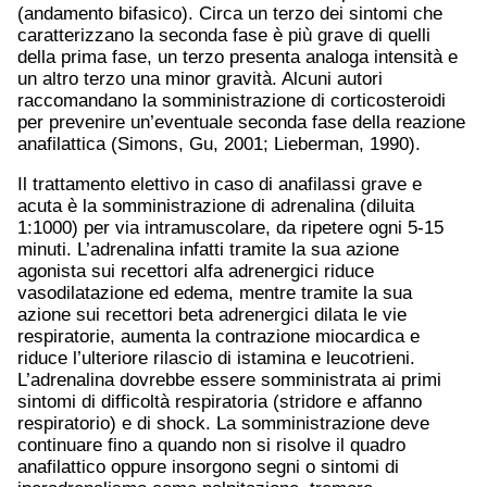
(andamento bifasico). Circa un terzo dei sintomi che
caratterizzano la seconda fase è più grave di quelli
della prima fase, un terzo presenta analoga intensità e
un altro terzo una minor gravità. Alcuni autori
raccomandano la somministrazione di corticosteroidi
per prevenire un’eventuale seconda fase della reazione
anafilattica (Simons, Gu, 2001; Lieberman, 1990).
Il trattamento elettivo in caso di anafilassi grave e
acuta è la somministrazione di adrenalina (diluita
1:1000) per via intramuscolare, da ripetere ogni 5-15
minuti. L’adrenalina infatti tramite la sua azione
agonista sui recettori alfa adrenergici riduce
vasodilatazione ed edema, mentre tramite la sua
azione sui recettori beta adrenergici dilata le vie
respiratorie, aumenta la contrazione miocardica e
riduce l’ulteriore rilascio di istamina e leucotrieni.
L’adrenalina dovrebbe essere somministrata ai primi
sintomi di difficoltà respiratoria (stridore e affanno
respiratorio) e di shock. La somministrazione deve
continuare fino a quando non si risolve il quadro
anafilattico oppure insorgono segni o sintomi di