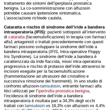
trattamento dei sintomi dell’iperplasia prostatica
benigna. La co-somministrazione con alfuzosin
potrebbe causare ipotensione sintomatica.
L’associazione richiede cautela.
Cataratta
e rischio di sindrome dell’iride a bandiera
intraoperatoria (IFIS)
: pazienti sottoposti all’intervento
di
cataratta
(facoemulsificazione) in terapia con farmaci
alfa1 antagonisti o trattati precedentemente con questi
farmaci possono sviluppare la sindrome dell’iride a
bandiera intraoperatoria (IFIS, Intra-operative Floppy
Iris Syndrome). La sindrome dell’iride a bandiera è
caratterizzata da iride flaccida, miosi intra-operatoria
progressiva e rischio di prolasso dell’iride attraverso le
incisioni eseguite per la facoemulsificazione
(frammentazione ad ultrasuoni del cristallino e
successiva rimozione dei frammenti). In uno studio di
confronto alfuzosin-
tamsulosin
, entrambi farmaci alfa
litici utilizzati per l’
ipertrofia prostatica benigna
,
l’incidenza di sindrome dell’iride a bandiera
intraoperatoria è risultata pari a 34,3% degli occhi
trattati con
tamsulosin
vs 16,3% con alfuzosin vs 4,4%