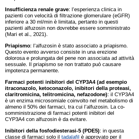
Insufficienza renale grave
: l’esperienza clinica in
pazienti con velocità di filtrazione glomerulare (eGFR)
inferiore a 30 ml/min è limitata, pertanto in questi
pazienti alfuzosin non dovrebbe essere somministrato
(Mari et al., 2021).
Priapismo
: l’alfuzosin è stato associato a priapismo.
Questo evento avverso consiste in una erezione
dolorosa e prolungata del pene non associata ad attività
sessuale. Il priapismo se non trattato può causare
impotenza permanente.
Farmaci potenti inibitori del CYP3A4 (ad esempio
itraconazolo, ketoconazolo, inibitori della proteasi,
claritromicina
, telitromicina, nefazodone)
: il CYP3A4
è un enzima microsomiale coinvolto nel metabolismo di
almeno il 50% dei farmaci, tra cui l’alfuzosin. La co-
somministrazione di farmaci potenti inibitori del
CYP3A4 con alfuzosin è da evitare.
Inibitori della fosfodiesterasi-5 (PDE5)
: in questa
classe di farmaci solo il
tadalafil
è approvato per il