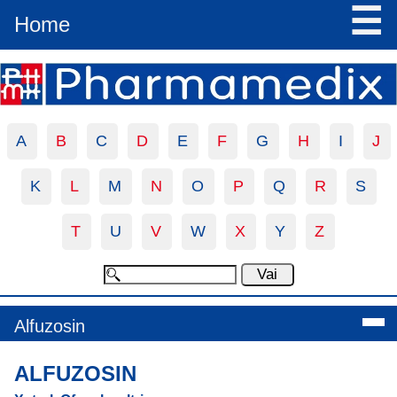
☰
Home
A
B
C
D
E
F
G
H
I
J
K
L
M
N
O
P
Q
R
S
T
U
V
W
X
Y
Z
Alfuzosin
ALFUZOSIN