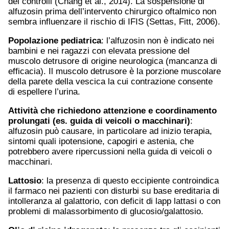
dei controlli (Chang et al., 2014). La sospensione di
alfuzosin prima dell’intervento chirurgico oftalmico non
sembra influenzare il rischio di IFIS (Settas, Fitt, 2006).
Popolazione pediatrica
: l’alfuzosin non è indicato nei
bambini e nei ragazzi con elevata pressione del
muscolo detrusore di origine neurologica (mancanza di
efficacia). Il muscolo detrusore è la porzione muscolare
della parete della vescica la cui contrazione consente
di espellere l’urina.
Attività che richiedono attenzione e coordinamento
prolungati (es. guida di veicoli o macchinari)
:
alfuzosin può causare, in particolare ad inizio terapia,
sintomi quali ipotensione, capogiri e astenia, che
potrebbero avere ripercussioni nella guida di veicoli o
macchinari.
Lattosio
: la presenza di questo eccipiente controindica
il farmaco nei pazienti con disturbi su base ereditaria di
intolleranza al galattorio, con deficit di lapp lattasi o con
problemi di malassorbimento di glucosio/galattosio.