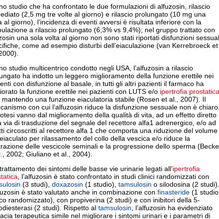
no studio che ha confrontato le due formulazioni di alfuzosin, rilascio
diato (2,5 mg tre volte al giorno) e rilascio prolungato (10 mg una
a al giorno), l’incidenza di eventi avversi è risultata inferiore con la
ulazione a rilascio prolungato (6,3% vs 9,4%); nel gruppo trattato con
zosin una sola volta al giorno non sono stati riportati disfunzioni sessual
ifiche, come ad esempio disturbi dell’eiaculazione (van Kerrebroeck et
 2000).
no studio multicentrico condotto negli USA, l’alfuzosin a rilascio
ungato ha indotto un leggero miglioramento della funzione erettile nei
enti con disfunzione al basale, in tutti gli altri pazienti il farmaco ha
iorato la funzione erettile nei pazienti con LUTS e/o
ipertrofia prostatic
 mantendo una funzione eiaculatoria stabile (Rosen et al., 2007). Il
anismo con cui l’alfuzosin riduce la disfunzione sessuale non è chiaro
potesi vanno dal miglioramento della qualità di vita, ad un effetto diretto
a via di trasduzione del segnale del recettore alfa1 adrenergico, e/o ad
tti circoscritti al recettore alfa 1 che comporta una riduzione del volume
’eiaculato per rilassamento del collo della vescica e/o riduce la
razione delle vescicole seminali e la progressione dello sperma (Becke
l., 2002; Giuliano et al., 2004).
trattamento dei sintomi delle basse vie urinarie legati all’
ipertrofia
tatica
, l’alfuzosin è stato confrontato in studi clinici randomizzati con
sulosin
(3 studi),
doxazosin
(1 studio),
tamsulosin
o silodosina (2 studi)
fuzosin è stato valutato anche in combinazione con
finasteride
(1 studio
ico randomizzato), con propiverina (2 studi) e con inibitori della 5-
odiesterasi (2 studi). Rispetto al
tamsulosin
, l’alfuzosin ha evidenziato
cacia terapeutica simile nel migliorare i sintomi urinari e i parametri di