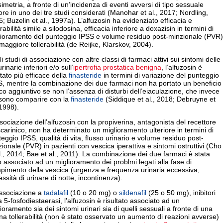
simetria, a fronte di un’incidenza di eventi avversi di tipo sessuale
re in uno dei tre studi considerati (Manohar et al., 2017; Nordling,
; Buzelin et al., 1997a). L’alfuzosin ha evidenziato efficacia e
erabilità simile a silodosina, efficacia inferiore a doxazisin in termini di
lioramento del punteggio IPSS e volume residuo post-minzionale (PVR)
aggiore tollerabilità (de Reijke, Klarskov, 2004).
i studi di associazione con altre classi di farmaci attivi sui sintomi delle
urinarie inferiori e/o sull’
ipertrofia prostatica benigna
, l’alfuzosin è
ltato più efficace della
finasteride
in termini di variazione del punteggio
S, mentre la combinazione dei due farmaci non ha portato un beneficio
ico aggiuntivo se non l’assenza di disturbi dell’eiaculazione, che invece
sono comparire con la
finasteride
(Siddique et al., 2018; Debruyne et
 1998).
sociazione dell’alfuzosin con la propiverina, antagonista del recettore
arinico, non ha determinato un miglioramento ulteriore in termini di
eggio IPSS, qualità di vita, flusso urinario e volume residuo post-
ionale (PVR) in pazienti con vescica iperattiva e sintomi ostruttivi (Cho
l., 2014; Bae et al., 2011). La combinazione dei due farmaci è stata
 associato ad un miglioramento dei problmi legati alla fase di
pimento della vescica (urgenza e frequenza urinaria eccessiva,
ssità di urinare di notte, incontinenza).
associazione a
tadalafil
(10 o 20 mg) o
sildenafil
(25 o 50 mg), inibitori
a 5-fosfodiestaerasi, l’alfuzosin è risultato associato ad un
ioramento sia dei sintomi urinari sia di quelli sessuali a fronte di una
a tollerabilità (non è stato osservato un aumento di reazioni avverse)