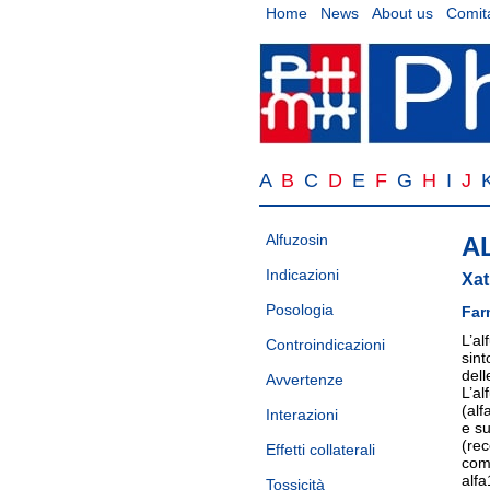
Home
News
About us
Comita
A
B
C
D
E
F
G
H
I
J
Alfuzosin
A
Indicazioni
Xat
Posologia
Far
L’al
Controindicazioni
sint
dell
Avvertenze
L’al
(alf
Interazioni
e su
(rec
Effetti collaterali
comp
alfa
Tossicità