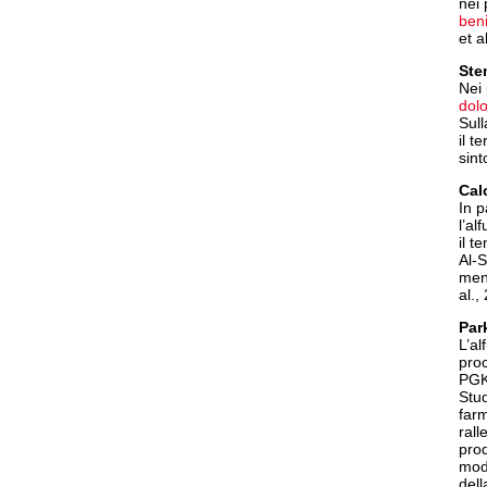
nei 
ben
et a
Sten
Nei 
dol
Sull
il t
sint
Calc
In p
l’al
il t
Al-S
men
al.,
Par
L’al
proc
PGK
Stud
farm
rall
prod
mode
dell