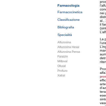
pros
Farmacologia
l’al
conc
Farmacocinetica
nei 
dist
Classificazione
al.,
il f
Bibliografia
(sin
L’a
Specialità
La p
Alfuzosina
l’ur
L’in
Alfuzosina Hexal
man
Alfuzosina Pensa
aume
Faralzin
detr
Mittoval
rite
Ofuxal
Pros
Profuzo
alfa
Xatral
pros
effi
arte
d’az
tera
esem
sint
vasc