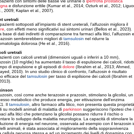
pazienti con sintomi delle basse vie urinarie o
ipertrofia prostatica
igna
e disfunzione erttile (Kumar et al., 2014; Ozturk et al., 2012; Liguor
l., 2009; Kaplan et al., 2007).
t uretrali
pazienti sottoposti all’impianto di stent ureterali, l’alfuzosin migliora il
ore
, con effetti meno significativi sui sintomi urinari (Bellos et al., 2023).
a base di dati indiretti di comparazione tra farmaci alfa litici, l’alfuzosin 
erazosin sembrerebbero migliori di
tamsulosin
nel ridurre la
omatologia dolorosa (He et al., 2016).
oli uretrali
azienti con calcoli uretrali (dimensioni uguali o inferiri a 10 mm),
fuzosin (10 mg/die) ha aumentato il tasso di espulsione dei calcoli, ridott
empo di espulsione e gli episodi di
dolore
(Ibrahim et al., 2013; Ahmed,
ayed, 2010). In uno studio clinico di confronto, l’alfuzosin è risultato
o efficace del
tamsulosin
per tasso di espilsione dei calcoli (Ibrahim et
 2013).
kinson
fuzosin, così come anche terazosin e prazosin, stimolano la glicolisi, un
esso metabolico che produce energia, per ettivazione dell’enzima
1. Il
tamsulosin
, altro farmaco alfa litico, non presenta questa proprietà
i su modelli animali di malattia di
parkinson
suggeriscono l’ipotesi che i
aci alfa litici che potenziano la glicolisi possano ridurre il rischio o
entare lo sviluppo della malattia neurologica. La capacità di stimolare la
uzione di energia nel neurone, osservata ad esempio con il terazosin i
lli animali, è stata associata al miglioramento della soppravvivenza
a cellula nervosa stessa e ad un incremento dei livelli di dopamina con