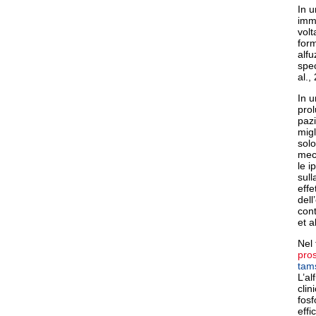
In u
imme
volt
form
alfu
spec
al.,
In u
prol
pazi
migl
solo
mecc
le i
sull
effe
dell
cont
et a
Nel 
pros
tam
L’al
clin
fosf
effi