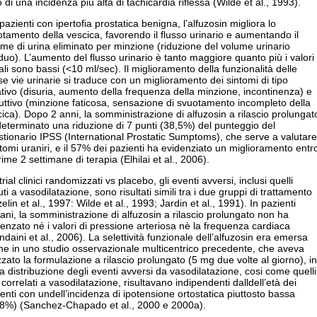
 di una incidenza più alta di tachicardia riflessa (Wilde et al., 1993).
pazienti con ipertofia prostatica benigna, l’alfuzosin migliora lo
tamento della vescica, favorendo il flusso urinario e aumentando il
me di urina eliminato per minzione (riduzione del volume urinario
duo). L’aumento del flusso urinario è tanto maggiore quanto più i valori
iali sono bassi (<10 ml/sec). Il miglioramento della funzionalità delle
e vie urinarie si traduce con un miglioramento dei sintomi di tipo
tativo (disuria, aumento della frequenza della minzione, incontinenza) e
uttivo (minzione faticosa, sensazione di svuotamento incompleto della
ica). Dopo 2 anni, la somministrazione di alfuzosin a rilascio prolungat
eterminato una riduzione di 7 punti (38,5%) del punteggio del
tionario IPSS (International Prostatic Sumptoms), che serve a valutare
ntomi uraniri, e il 57% dei pazienti ha evidenziato un miglioramento entr
rime 2 settimane di terapia (Elhilai et al., 2006).
trial clinici randomizzati vs placebo, gli eventi avversi, inclusi quelli
ti a vasodilatazione, sono risultati simili tra i due gruppi di trattamento
elin et al., 1997: Wilde et al., 1993; Jardin et al., 1991). In pazienti
ani, la somministrazione di alfuzosin a rilascio prolungato non ha
uenzato né i valori di pressione arteriosa nè la frequenza cardiaca
daini et al., 2006). La selettività funzionale dell’alfuzosin era emersa
he in uno studio osservazionale multicentrico precedente, che aveva
izzato la formulazione a rilascio prolungato (5 mg due volte al giorno), in
la distribuzione degli eventi avversi da vasodilatazione, cosi come quelli
correlati a vasodilatazione, risultavano indipendenti dalldell’età dei
enti con undell’incidenza di ipotensione ortostatica piuttosto bassa
58%) (Sanchez-Chapado et al., 2000 e 2000a).