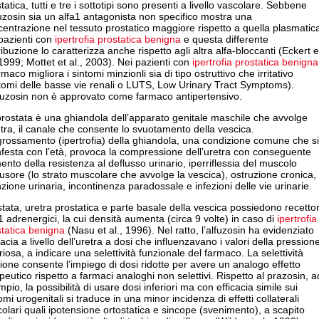
tatica, tutti e tre i sottotipi sono presenti a livello vascolare. Sebbene
fuzosin sia un alfa1 antagonista non specifico mostra una
entrazione nel tessuto prostatico maggiore rispetto a quella plasmatic
pazienti con
ipertrofia prostatica benigna
e questa differente
ribuzione lo caratterizza anche rispetto agli altra alfa-bloccanti (Eckert e
 1999; Mottet et al., 2003). Nei pazienti con
ipertrofia prostatica benigna
armaco migliora i sintomi minzionli sia di tipo ostruttivo che irritativo
tomi delle basse vie renali o LUTS, Low Urinary Tract Symptoms).
lfuzosin non è approvato come farmaco antipertensivo.
rostata è una ghiandola dell’apparato genitale maschile che avvolge
etra, il canale che consente lo svuotamento della vescica.
grossamento (ipertrofia) della ghiandola, una condizione comune che si
festa con l’età, provoca la compressione dell’uretra con conseguente
nto della resistenza al deflusso urinario, iperriflessia del muscolo
usore (lo strato muscolare che avvolge la vescica), ostruzione cronica,
nzione urinaria, incontinenza paradossale e infezioni delle vie urinarie.
tata, uretra prostatica e parte basale della vescica possiedono recettor
1 adrenergici, la cui densità aumenta (circa 9 volte) in caso di
ipertrofia
tatica benigna
(Nasu et al., 1996). Nel ratto, l’alfuzosin ha evidenziato
cacia a livello dell’uretra a dosi che influenzavano i valori della pression
riosa, a indicare una selettività funzionale del farmaco. La selettività
ione consente l’impiego di dosi ridotte per avere un analogo effetto
peutico rispetto a farmaci analoghi non selettivi. Rispetto al prazosin, a
pio, la possibilità di usare dosi inferiori ma con efficacia simile sui
omi urogenitali si traduce in una minor incidenza di effetti collaterali
olari quali ipotensione ortostatica e sincope (svenimento), a scapito