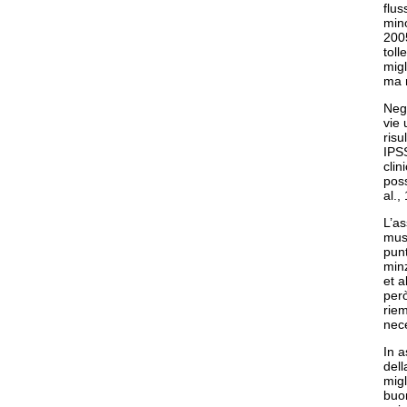
flus
mino
2005
toll
mig
ma m
Negl
vie 
risu
IPS
clin
pos
al.,
L’as
musc
punt
minz
et a
però
riem
nece
In 
dell
migl
buon