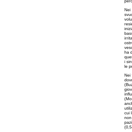
però
Nei 
svuo
volu
resi
iniz
bass
irri
ostr
vesc
ha d
ques
i si
le p
Nei 
dovu
(Buz
giov
infl
(Mon
anc
util
cui 
non 
pazi
(0,