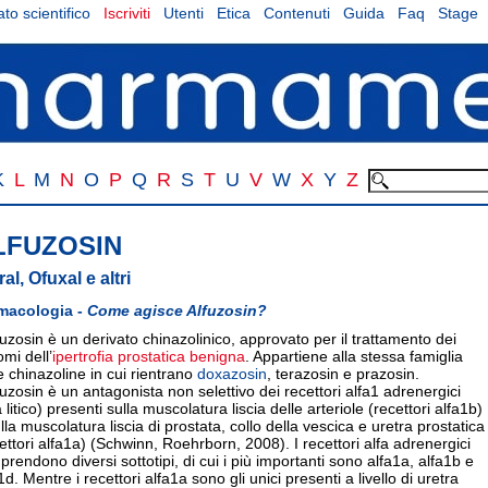
to scientifico
Iscriviti
Utenti
Etica
Contenuti
Guida
Faq
Stage
K
L
M
N
O
P
Q
R
S
T
U
V
W
X
Y
Z
LFUZOSIN
ral, Ofuxal e altri
macologia -
Come agisce Alfuzosin?
fuzosin è un derivato chinazolinico, approvato per il trattamento dei
omi dell’
ipertrofia prostatica benigna
. Appartiene alla stessa famiglia
e chinazoline in cui rientrano
doxazosin
, terazosin e prazosin.
fuzosin è un antagonista non selettivo dei recettori alfa1 adrenergici
a litico) presenti sulla muscolatura liscia delle arteriole (recettori alfa1b)
lla muscolatura liscia di prostata, collo della vescica e uretra prostatica
ettori alfa1a) (Schwinn, Roehrborn, 2008). I recettori alfa adrenergici
rendono diversi sottotipi, di cui i più importanti sono alfa1a, alfa1b e
1d. Mentre i recettori alfa1a sono gli unici presenti a livello di uretra