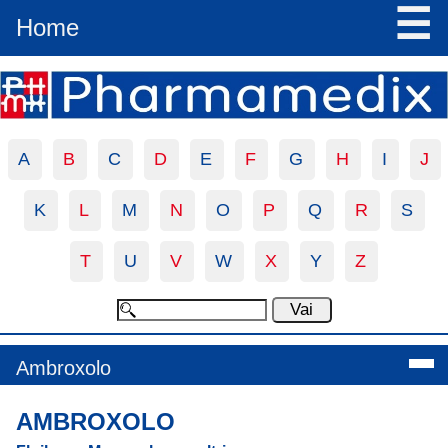
☰
Home
A
B
C
D
E
F
G
H
I
J
K
L
M
N
O
P
Q
R
S
T
U
V
W
X
Y
Z
Ambroxolo
AMBROXOLO