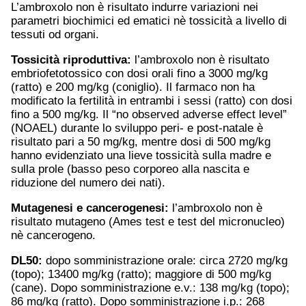
L’ambroxolo non è risultato indurre variazioni nei
parametri biochimici ed ematici nè tossicità a livello di
tessuti od organi.
Tossicità riproduttiva:
l’ambroxolo non è risultato
embriofetotossico con dosi orali fino a 3000 mg/kg
(ratto) e 200 mg/kg (coniglio). Il farmaco non ha
modificato la fertilità in entrambi i sessi (ratto) con dosi
fino a 500 mg/kg. Il “no observed adverse effect level”
(NOAEL) durante lo sviluppo peri- e post-natale è
risultato pari a 50 mg/kg, mentre dosi di 500 mg/kg
hanno evidenziato una lieve tossicità sulla madre e
sulla prole (basso peso corporeo alla nascita e
riduzione del numero dei nati).
Mutagenesi e cancerogenesi:
l’ambroxolo non è
risultato mutageno (Ames test e test del micronucleo)
nè cancerogeno.
DL50:
dopo somministrazione orale: circa 2720 mg/kg
(topo); 13400 mg/kg (ratto); maggiore di 500 mg/kg
(cane). Dopo somministrazione e.v.: 138 mg/kg (topo);
86 mg/kg (ratto). Dopo somministrazione i.p.: 268