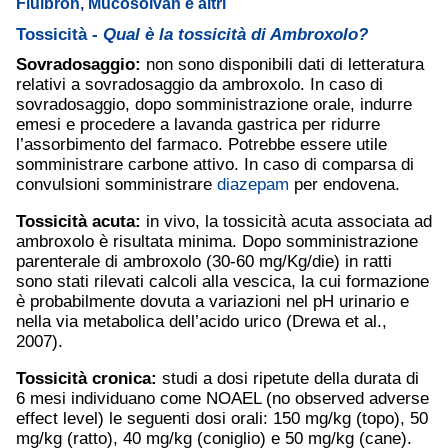
Fluibron, Mucosolvan e altri
Tossicità -
Qual è la tossicità di Ambroxolo?
Sovradosaggio:
non sono disponibili dati di letteratura
relativi a sovradosaggio da ambroxolo. In caso di
sovradosaggio, dopo somministrazione orale, indurre
emesi e procedere a lavanda gastrica per ridurre
l’assorbimento del farmaco. Potrebbe essere utile
somministrare carbone attivo. In caso di comparsa di
convulsioni somministrare
diazepam
per endovena.
Tossicità acuta:
in vivo, la tossicità acuta associata ad
ambroxolo è risultata minima. Dopo somministrazione
parenterale di ambroxolo (30-60 mg/Kg/die) in ratti
sono stati rilevati calcoli alla vescica, la cui formazione
è probabilmente dovuta a variazioni nel pH urinario e
nella via metabolica dell’acido urico (Drewa et al.,
2007).
Tossicità cronica:
studi a dosi ripetute della durata di
6 mesi individuano come NOAEL (no observed adverse
effect level) le seguenti dosi orali: 150 mg/kg (topo), 50
mg/kg (ratto), 40 mg/kg (coniglio) e 50 mg/kg (cane).