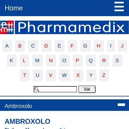
☰
Home
A
B
C
D
E
F
G
H
I
J
K
L
M
N
O
P
Q
R
S
T
U
V
W
X
Y
Z
Ambroxolo
AMBROXOLO