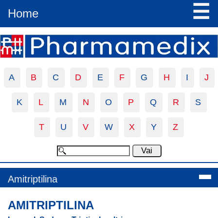
☰
Home
A
B
C
D
E
F
G
H
I
J
K
L
M
N
O
P
Q
R
S
T
U
V
W
X
Y
Z
Amitriptilina
AMITRIPTILINA