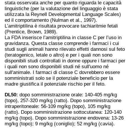
stata osservata anche per quanto riguarda le capacità
linguistiche (per la valutazione del linguaggio è stata
utilizzata la Reynell Developmental Language Scales)
ed il comportamento (Nulman et al., 1997).
L’amitriptilina è risultata provocare tachiaritmie fetali
(Prentice, Brown, 1989).
La FDA inserisce l’amitriptilina in classe C per l’uso in
gravidanza. Questa classe comprende i farmaci i cui
studi sugli animali hanno rilevato effetti dannosi sul feto
(teratogenico, letale o altro) e per i quali non sono
disponibili studi controllati in donne oppure i farmaci per
i quali non sono disponibili studi né sull'uomo né
sull'animale. I farmaci di classe C dovrebbero essere
somministrati solo se il potenziale beneficio per la
madre giustifica il potenziale rischio per il feto.
DL50:
dopo somministrazione orale: 140-405 mg/kg
(topo), 257-320 mg/kg (ratto). Dopo somministrazione
intraperitoneale: 56-109 mg/kg (topo), 105 mg/kg
(ratto). Dopo somministrazione sottocutanea: 120-140
mg/kg (topo). Dopo somministrazione endovena: 13-26
mg/kg (topo); 9 mg/kg (coniglio); 52 mg/kg (cavia).