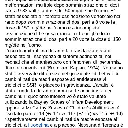
malformazioni multiple dopo somministrazione di dosi
pari a 9-33 volte la dose di 150 mg/die nell’uomo. E’
stata associata a ritardata ossificazione vertebrale nel
ratto dopo somministrazione di dosi pari a 8 volte la
dose di 150 mg/die nell’uomo e a incompleta
ossificazione delle ossa craniali nel coniglio dopo
somministrazione di dosi pari a 20 volte la dose di 150
mg/die nell’uomo.
L’uso di amitriptilina durante la gravidanza è stato
associato all’insorgenza di sintomi astinenziali nei
neonati che si manifestano con fenomeni di ipertermia,
ittero e convulsioni (Bromiker, Kaplan, 1994). Non sono
state osservate differenze nel quoziente intellettivo di
bambini nati da madri esposte ad antidepressivi
triciclici o SSRI o placebo in gravidanza. L’analisi è
stata condotta durante i primi sette anni di vita dei
bambini. Il quoziente intellettivo è stato valutato
utilizzando la Bayley Scales of Infant Development
oppure la McCarthy Scales of Children’s Abilities ed è
risultato pari a 118 (+/-17) vs 117 (+/-17) vs 115 (+/-14)
rispettivamente nei bambini nati da madre esposte ai
triciclici, a
fluoxetina
e a placebo. Nessuna differenza è