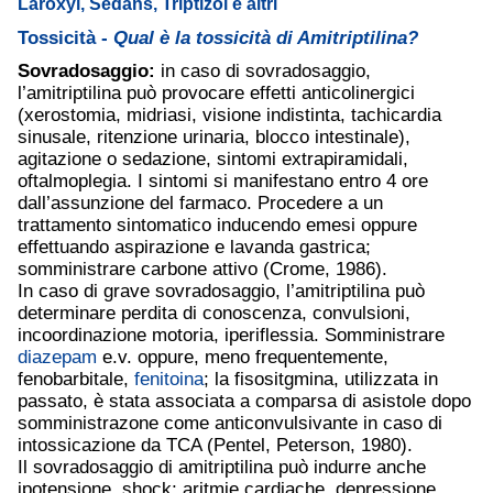
Laroxyl, Sedans, Triptizol e altri
Tossicità -
Qual è la tossicità di Amitriptilina?
Sovradosaggio:
in caso di sovradosaggio,
l’amitriptilina può provocare effetti anticolinergici
(xerostomia, midriasi, visione indistinta, tachicardia
sinusale, ritenzione urinaria, blocco intestinale),
agitazione o sedazione, sintomi extrapiramidali,
oftalmoplegia. I sintomi si manifestano entro 4 ore
dall’assunzione del farmaco. Procedere a un
trattamento sintomatico inducendo emesi oppure
effettuando aspirazione e lavanda gastrica;
somministrare carbone attivo (Crome, 1986).
In caso di grave sovradosaggio, l’amitriptilina può
determinare perdita di conoscenza, convulsioni,
incoordinazione motoria, iperiflessia. Somministrare
diazepam
e.v. oppure, meno frequentemente,
fenobarbitale,
fenitoina
; la fisositgmina, utilizzata in
passato, è stata associata a comparsa di asistole dopo
somministrazone come anticonvulsivante in caso di
intossicazione da TCA (Pentel, Peterson, 1980).
Il sovradosaggio di amitriptilina può indurre anche
ipotensione, shock; aritmie cardiache, depressione