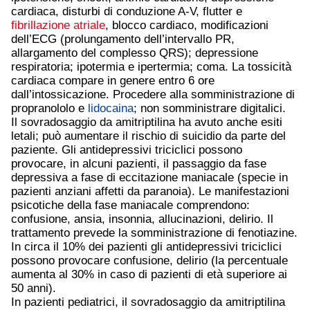
cardiaca, disturbi di conduzione A-V, flutter e
fibrillazione atriale
, blocco cardiaco, modificazioni
dell’ECG (prolungamento dell’intervallo PR,
allargamento del complesso QRS); depressione
respiratoria; ipotermia e ipertermia; coma. La tossicità
cardiaca compare in genere entro 6 ore
dall’intossicazione. Procedere alla somministrazione di
propranololo e
lidocaina
; non somministrare digitalici.
Il sovradosaggio da amitriptilina ha avuto anche esiti
letali; può aumentare il rischio di suicidio da parte del
paziente. Gli antidepressivi triciclici possono
provocare, in alcuni pazienti, il passaggio da fase
depressiva a fase di eccitazione maniacale (specie in
pazienti anziani affetti da paranoia). Le manifestazioni
psicotiche della fase maniacale comprendono:
confusione, ansia, insonnia, allucinazioni, delirio. Il
trattamento prevede la somministrazione di fenotiazine.
In circa il 10% dei pazienti gli antidepressivi triciclici
possono provocare confusione, delirio (la percentuale
aumenta al 30% in caso di pazienti di età superiore ai
50 anni).
In pazienti pediatrici, il sovradosaggio da amitriptilina