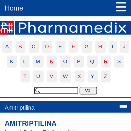
☰
Home
A
B
C
D
E
F
G
H
I
J
K
L
M
N
O
P
Q
R
S
T
U
V
W
X
Y
Z
Amitriptilina
AMITRIPTILINA