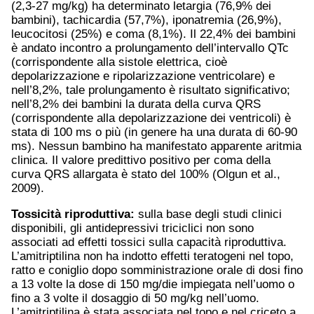
(2,3-27 mg/kg) ha determinato letargia (76,9% dei
bambini), tachicardia (57,7%), iponatremia (26,9%),
leucocitosi (25%) e coma (8,1%). Il 22,4% dei bambini
è andato incontro a prolungamento dell’intervallo QTc
(corrispondente alla sistole elettrica, cioè
depolarizzazione e ripolarizzazione ventricolare) e
nell’8,2%, tale prolungamento è risultato significativo;
nell’8,2% dei bambini la durata della curva QRS
(corrispondente alla depolarizzazione dei ventricoli) è
stata di 100 ms o più (in genere ha una durata di 60-90
ms). Nessun bambino ha manifestato apparente aritmia
clinica. Il valore predittivo positivo per coma della
curva QRS allargata è stato del 100% (Olgun et al.,
2009).
Tossicità riproduttiva:
sulla base degli studi clinici
disponibili, gli antidepressivi triciclici non sono
associati ad effetti tossici sulla capacità riproduttiva.
L’amitriptilina non ha indotto effetti teratogeni nel topo,
ratto e coniglio dopo somministrazione orale di dosi fino
a 13 volte la dose di 150 mg/die impiegata nell’uomo o
fino a 3 volte il dosaggio di 50 mg/kg nell’uomo.
L’amitriptilina è stata associata nel topo e nel criceto a