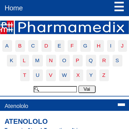
☰
Home
A
B
C
D
E
F
G
H
I
J
K
L
M
N
O
P
Q
R
S
T
U
V
W
X
Y
Z
Atenololo
ATENOLOLO