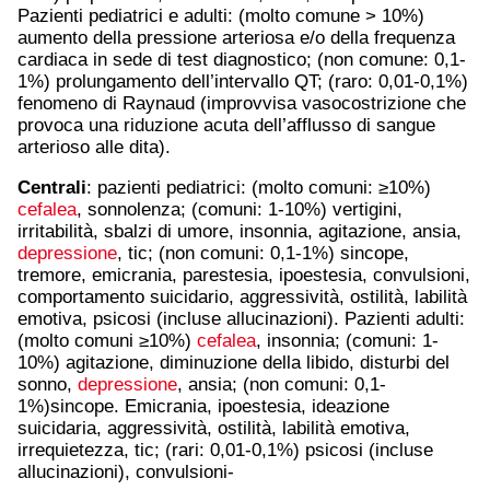
Pazienti pediatrici e adulti: (molto comune > 10%)
aumento della pressione arteriosa e/o della frequenza
cardiaca in sede di test diagnostico; (non comune: 0,1-
1%) prolungamento dell’intervallo QT; (raro: 0,01-0,1%)
fenomeno di Raynaud (improvvisa vasocostrizione che
provoca una riduzione acuta dell’afflusso di sangue
arterioso alle dita).
Centrali
: pazienti pediatrici: (molto comuni: ≥10%)
cefalea
, sonnolenza; (comuni: 1-10%) vertigini,
irritabilità, sbalzi di umore, insonnia, agitazione, ansia,
depressione
, tic; (non comuni: 0,1-1%) sincope,
tremore, emicrania, parestesia, ipoestesia, convulsioni,
comportamento suicidario, aggressività, ostilità, labilità
emotiva, psicosi (incluse allucinazioni). Pazienti adulti:
(molto comuni ≥10%)
cefalea
, insonnia; (comuni: 1-
10%) agitazione, diminuzione della libido, disturbi del
sonno,
depressione
, ansia; (non comuni: 0,1-
1%)sincope. Emicrania, ipoestesia, ideazione
suicidaria, aggressività, ostilità, labilità emotiva,
irrequietezza, tic; (rari: 0,01-0,1%) psicosi (incluse
allucinazioni), convulsioni-