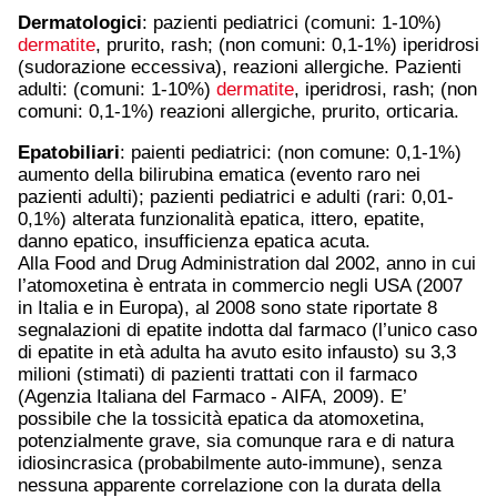
Dermatologici
: pazienti pediatrici (comuni: 1-10%)
dermatite
, prurito, rash; (non comuni: 0,1-1%) iperidrosi
(sudorazione eccessiva), reazioni allergiche. Pazienti
adulti: (comuni: 1-10%)
dermatite
, iperidrosi, rash; (non
comuni: 0,1-1%) reazioni allergiche, prurito, orticaria.
Epatobiliari
: paienti pediatrici: (non comune: 0,1-1%)
aumento della bilirubina ematica (evento raro nei
pazienti adulti); pazienti pediatrici e adulti (rari: 0,01-
0,1%) alterata funzionalità epatica, ittero, epatite,
danno epatico, insufficienza epatica acuta.
Alla Food and Drug Administration dal 2002, anno in cui
l’atomoxetina è entrata in commercio negli USA (2007
in Italia e in Europa), al 2008 sono state riportate 8
segnalazioni di epatite indotta dal farmaco (l’unico caso
di epatite in età adulta ha avuto esito infausto) su 3,3
milioni (stimati) di pazienti trattati con il farmaco
(Agenzia Italiana del Farmaco - AIFA, 2009). E’
possibile che la tossicità epatica da atomoxetina,
potenzialmente grave, sia comunque rara e di natura
idiosincrasica (probabilmente auto-immune), senza
nessuna apparente correlazione con la durata della