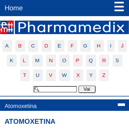
☰
Home
A
B
C
D
E
F
G
H
I
J
K
L
M
N
O
P
Q
R
S
T
U
V
W
X
Y
Z
Atomoxetina
ATOMOXETINA