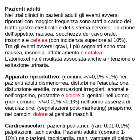
Pazienti adulti
Nei trial clinici in pazienti adulti gli eventi avversi
riportati con maggior frequenza sono stati a carico del
tratto gastrointestinale e del sistema nervoso: riduzione
dell’appetito, nausea, secchezza del cavo orale,
insonnia e
cefalea
(con incidenza superiore al 10%).
Tra gli eventi avversi gravi, i più segnalati sono stati
nausea, insonnia, affaticamento e
cefalea
-
L’atomoxetina è risultata associata anche a ritenzione o
esitazione urinaria.
Apparato riproduttivo
: (comuni: >/=0,1% <1%) nei
pazienti adulti dismenorrea, disturbi nell’eiaculazione,
disfunzione erettile, mestruazioni irregolari, anomalie
nell’orgasmo, prostatite e
dolore
ai genitali nell’uomo;
(non comune: </=0,01% <0,1%) nell’uomo assenza di
eiaculazione; (segnalazioni post-marketing) priapismo,
nei bambini
dolore
ai genitali maschili.
Cardiovascolari
: pazienti pediatrici: (rari: 0,01-0,1%)
palpitazioni, tachicardia. Pazienti adulti: (comuni: 1-
10%) palpitazioni, tachicardia, rash, vampate di calore.