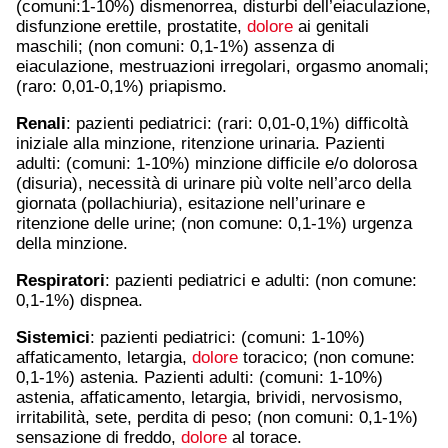
(comuni:1-10%) dismenorrea, disturbi dell’eiaculazione,
disfunzione erettile, prostatite,
dolore
ai genitali
maschili; (non comuni: 0,1-1%) assenza di
eiaculazione, mestruazioni irregolari, orgasmo anomali;
(raro: 0,01-0,1%) priapismo.
Renali
: pazienti pediatrici: (rari: 0,01-0,1%) difficoltà
iniziale alla minzione, ritenzione urinaria. Pazienti
adulti: (comuni: 1-10%) minzione difficile e/o dolorosa
(disuria), necessità di urinare più volte nell’arco della
giornata (pollachiuria), esitazione nell’urinare e
ritenzione delle urine; (non comune: 0,1-1%) urgenza
della minzione.
Respiratori
: pazienti pediatrici e adulti: (non comune:
0,1-1%) dispnea.
Sistemici
: pazienti pediatrici: (comuni: 1-10%)
affaticamento, letargia,
dolore
toracico; (non comune:
0,1-1%) astenia. Pazienti adulti: (comuni: 1-10%)
astenia, affaticamento, letargia, brividi, nervosismo,
irritabilità, sete, perdita di peso; (non comuni: 0,1-1%)
sensazione di freddo,
dolore
al torace.