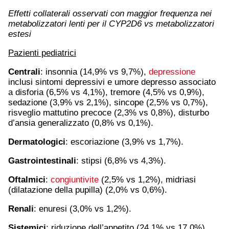
Effetti collaterali osservati con maggior frequenza nei
metabolizzatori lenti per il CYP2D6 vs metabolizzatori
estesi
Pazienti pediatrici
Centrali
: insonnia (14,9% vs 9,7%),
depressione
inclusi sintomi depressivi e umore depresso associato
a disforia (6,5% vs 4,1%), tremore (4,5% vs 0,9%),
sedazione (3,9% vs 2,1%), sincope (2,5% vs 0,7%),
risveglio mattutino precoce (2,3% vs 0,8%), disturbo
d’ansia generalizzato (0,8% vs 0,1%).
Dermatologici
: escoriazione (3,9% vs 1,7%).
Gastrointestinali
: stipsi (6,8% vs 4,3%).
Oftalmici
:
congiuntivite
(2,5% vs 1,2%), midriasi
(dilatazione della pupilla) (2,0% vs 0,6%).
Renali
: enuresi (3,0% vs 1,2%).
Sistemici
: riduzione dell’appetito (24,1% vs 17,0%),