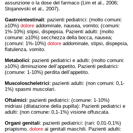
assunzione o la dose del farmaco (Lim et al., 2006;
Stojanovski et al., 2007).
Gastrointestinali
: pazienti pediatrici: (molto comuni:
≥10%)
dolore
addominale, nausea, vomito; (comuni:
1%-10%) stipsi, dispepsia. Pazienti adulti: (molto
comune: ≥10%) secchezza della bocca, nausea;
(comuni: 1%-10%)
dolore
addominale, stipsi, dispepsia,
flatulenza, vomito.
Metabolici
: pazienti pediatrici e adulti: (molto comuni:
≥10%) diminuzione dell’appetito. Pazienti pediatrici:
(comune: 1-10%) perdita dell’appetito.
Muscoloscheletrici
: pazienti adulti: (non comuni: 0,1-
1%) spasmi muscolari.
Oftalmici
: pazienti pediatrici: (comune: 1-10%)
midriasi (dilatazione della pupilla): Pazienti pediatrici e
adulti: (non comune: 0,1-1%) visione offuscata.
Organi genitali
: pazienti pediatrici: (rari: 0,01-0,1%)
priapismo,
dolore
ai genitali maschili. Pazienti adulti: