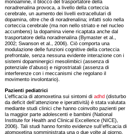
monoamine, il blocco del trasportatore della
noradrenalina provoca, a livello della corteccia
cerebrale, un aumento dei livelli extracellulari di
dopamina, oltre che di noradrenalina; infatti solo nella
corteccia cerebrale (ma non nello striato e nel nucleo
accumbens) la dopamina viene ricaptata anche dal
trasportatore della noradrenalina (Bymaster et al.,
2002; Swanson et al., 2006). Ciò comporta una
modulazione delle funzioni cognitive della corteccia
prefrontale, senza nessuna evidente interazione con i
sistemi dopaminergici mesolimbici (assenza di
potenziale d’abuso) e nigrostriatali (assenza di
interferenze con i meccanismi che regolano il
movimento involontario).
Pazienti pediatrici
L’efficacia di atomoxetina sui sintomi di
adhd
(disturbo
da deficit dell’attenzione e iperattività) è stata valutata
mediante studi clinici che hanno coinvolto pazienti per
la maggior parte adolescenti e bambini (National
Institute for Health and Clinical Excellence (NICE),
2006). Tali studi hanno fornito evidenze sull’efficacia di
atomoxetina somministrata una o due volte al giorno.