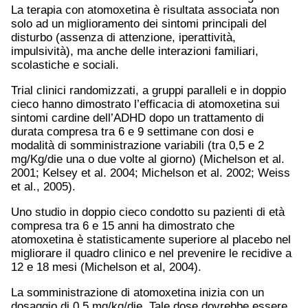
La terapia con atomoxetina è risultata associata non
solo ad un miglioramento dei sintomi principali del
disturbo (assenza di attenzione, iperattività,
impulsività), ma anche delle interazioni familiari,
scolastiche e sociali.
Trial clinici randomizzati, a gruppi paralleli e in doppio
cieco hanno dimostrato l’efficacia di atomoxetina sui
sintomi cardine dell’ADHD dopo un trattamento di
durata compresa tra 6 e 9 settimane con dosi e
modalità di somministrazione variabili (tra 0,5 e 2
mg/Kg/die una o due volte al giorno) (Michelson et al.
2001; Kelsey et al. 2004; Michelson et al. 2002; Weiss
et al., 2005).
Uno studio in doppio cieco condotto su pazienti di età
compresa tra 6 e 15 anni ha dimostrato che
atomoxetina è statisticamente superiore al placebo nel
migliorare il quadro clinico e nel prevenire le recidive a
12 e 18 mesi (Michelson et al, 2004).
La somministrazione di atomoxetina inizia con un
dosaggio di 0,5 mg/kg/die. Tale dose dovrebbe essere