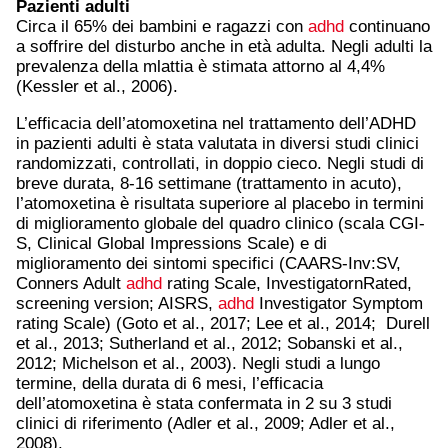
Pazienti adulti
Circa il 65% dei bambini e ragazzi con
adhd
continuano
a soffrire del disturbo anche in età adulta. Negli adulti la
prevalenza della mlattia è stimata attorno al 4,4%
(Kessler et al., 2006).
L’efficacia dell’atomoxetina nel trattamento dell’ADHD
in pazienti adulti è stata valutata in diversi studi clinici
randomizzati, controllati, in doppio cieco. Negli studi di
breve durata, 8-16 settimane (trattamento in acuto),
l’atomoxetina è risultata superiore al placebo in termini
di miglioramento globale del quadro clinico (scala CGI-
S, Clinical Global Impressions Scale) e di
miglioramento dei sintomi specifici (CAARS-Inv:SV,
Conners Adult
adhd
rating Scale, InvestigatornRated,
screening version; AISRS,
adhd
Investigator Symptom
rating Scale) (Goto et al., 2017; Lee et al., 2014; Durell
et al., 2013; Sutherland et al., 2012; Sobanski et al.,
2012; Michelson et al., 2003). Negli studi a lungo
termine, della durata di 6 mesi, l’efficacia
dell’atomoxetina è stata confermata in 2 su 3 studi
clinici di riferimento (Adler et al., 2009; Adler et al.,
2008).