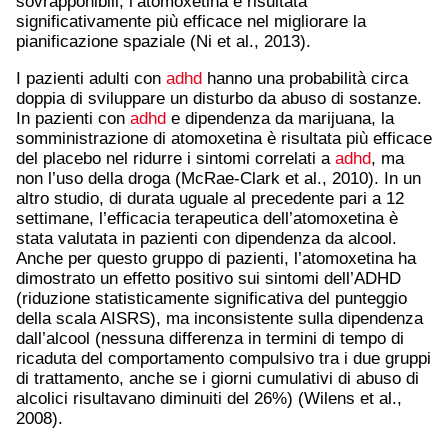
sovrapponibili; l’atomoxetina è risultata
significativamente più efficace nel migliorare la
pianificazione spaziale (Ni et al., 2013).
I pazienti adulti con
adhd
hanno una probabilità circa
doppia di sviluppare un disturbo da abuso di sostanze.
In pazienti con
adhd
e dipendenza da marijuana, la
somministrazione di atomoxetina è risultata più efficace
del placebo nel ridurre i sintomi correlati a
adhd
, ma
non l’uso della droga (McRae-Clark et al., 2010). In un
altro studio, di durata uguale al precedente pari a 12
settimane, l’efficacia terapeutica dell’atomoxetina è
stata valutata in pazienti con dipendenza da alcool.
Anche per questo gruppo di pazienti, l’atomoxetina ha
dimostrato un effetto positivo sui sintomi dell’ADHD
(riduzione statisticamente significativa del punteggio
della scala AISRS), ma inconsistente sulla dipendenza
dall’alcool (nessuna differenza in termini di tempo di
ricaduta del comportamento compulsivo tra i due gruppi
di trattamento, anche se i giorni cumulativi di abuso di
alcolici risultavano diminuiti del 26%) (Wilens et al.,
2008).