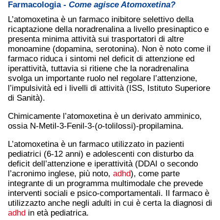
Farmacologia -
Come agisce Atomoxetina?
L’atomoxetina è un farmaco inibitore selettivo della
ricaptazione della noradrenalina a livello presinaptico e
presenta minima attività sui trasportatori di altre
monoamine (dopamina, serotonina). Non è noto come il
farmaco riduca i sintomi nel deficit di attenzione ed
iperattività, tuttavia si ritiene che la noradrenalina
svolga un importante ruolo nel regolare l’attenzione,
l’impulsività ed i livelli di attività (ISS, Istituto Superiore
di Sanità).
Chimicamente l’atomoxetina è un derivato amminico,
ossia N-Metil-3-Fenil-3-(
o
-tolilossi)-propilamina.
L’atomoxetina è un farmaco utilizzato in pazienti
pediatrici (6-12 anni) e adolescenti con disturbo da
deficit dell’attenzione e iperattività (DDAI o secondo
l’acronimo inglese, più noto,
adhd
), come parte
integrante di un programma multimodale che prevede
interventi sociali e psico-comportamentali. Il farmaco è
utilizzazto anche negli adulti in cui è certa la diagnosi di
adhd
in età pediatrica.