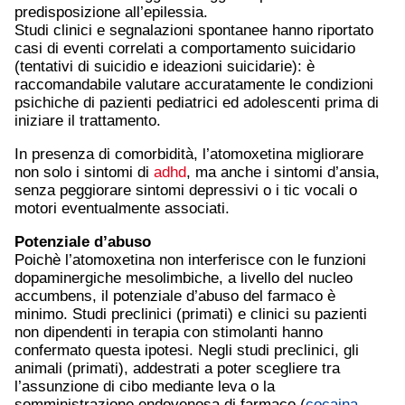
predisposizione all’epilessia.
Studi clinici e segnalazioni spontanee hanno riportato
casi di eventi correlati a comportamento suicidario
(tentativi di suicidio e ideazioni suicidarie): è
raccomandabile valutare accuratamente le condizioni
psichiche di pazienti pediatrici ed adolescenti prima di
iniziare il trattamento.
In presenza di comorbidità, l’atomoxetina migliorare
non solo i sintomi di
adhd
, ma anche i sintomi d’ansia,
senza peggiorare sintomi depressivi o i tic vocali o
motori eventualmente associati.
Potenziale d’abuso
Poichè l’atomoxetina non interferisce con le funzioni
dopaminergiche mesolimbiche, a livello del nucleo
accumbens, il potenziale d’abuso del farmaco è
minimo. Studi preclinici (primati) e clinici su pazienti
non dipendenti in terapia con stimolanti hanno
confermato questa ipotesi. Negli studi preclinici, gli
animali (primati), addestrati a poter scegliere tra
l’assunzione di cibo mediante leva o la
somministrazione endovenosa di farmaco (
cocaina
,