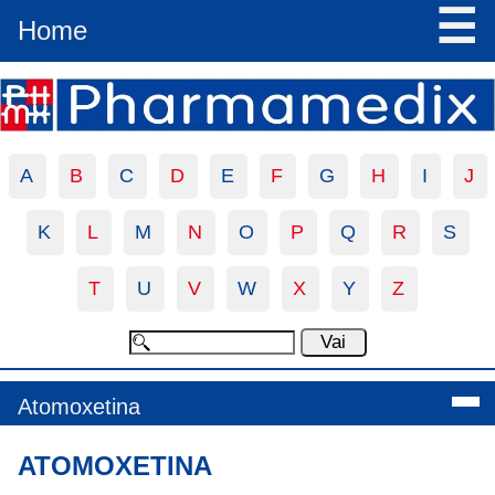
☰
Home
A
B
C
D
E
F
G
H
I
J
K
L
M
N
O
P
Q
R
S
T
U
V
W
X
Y
Z
Atomoxetina
ATOMOXETINA