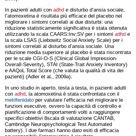
In pazienti adulti con
adhd
e disturbo d’ansia sociale,
l’atomoxetina è risultata più efficace del placebo nel
migliorare i sintomi correlati ai due disturbi: una
riduzione statisticamente significativa è stata ottenuta
utilizzando la scala CAARS:Inv:SV per i sintomi
adhd
e
la scala LSAS (Liebowitz Social Anxiety Scale) per i
sintomi correlati al disturbo d’ansia sociale. Una
riduzione media superiore al placebo è stata riscontrata
per le scale CGI-O-S (Clinical Global Impression-
Overall-Severity), STAI (State-Trait Anxiety Inventory)
e AAQoL Total Score (che valuta la qualità di vita dei
pazienti) (Adler et al., 2009a).
In uno studio in aperto, testa a testa, in pazienti adulti
con
adhd
, la atomoxetina è stata confrontata con il
metilfenidato
per valutare l’efficacia nel migliorare le
funzioni esecutive, ovvero la capacità di controllo e
pianificazione di comportamenti volti a raggiungere
specifici obiettivi 8scala di valutazione CANTAB,
Cambridge Neuropsychological Test Automated
battery). I due farmaci hanno dato esiti di efficacia