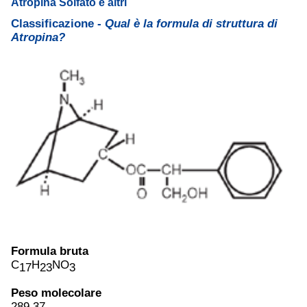
Atropina Solfato e altri
Classificazione -
Qual è la formula di struttura di
Atropina?
Formula bruta
C
H
NO
17
23
3
Peso molecolare
289.37