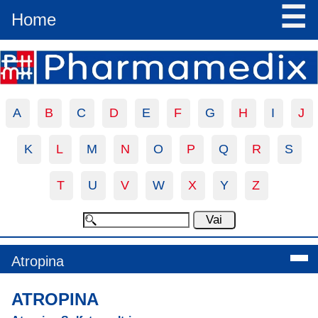
☰
Home
A
B
C
D
E
F
G
H
I
J
K
L
M
N
O
P
Q
R
S
T
U
V
W
X
Y
Z
Atropina
ATROPINA