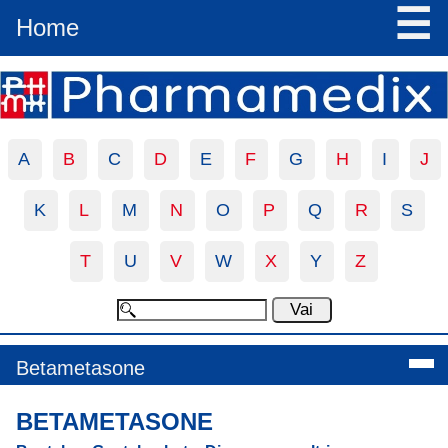
☰
Home
A
B
C
D
E
F
G
H
I
J
K
L
M
N
O
P
Q
R
S
T
U
V
W
X
Y
Z
Betametasone
BETAMETASONE