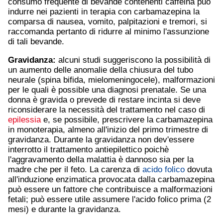
consumo frequente di bevande contenenti caffeina può
indurre nei pazienti in terapia con carbamazepina la
comparsa di nausea, vomito, palpitazioni e tremori, si
raccomanda pertanto di ridurre al minimo l'assunzione
di tali bevande.
Gravidanza:
alcuni studi suggeriscono la possibilità di
un aumento delle anomalie della chiusura del tubo
neurale (spina bifida, mielomeningocele), malformazioni
per le quali è possible una diagnosi prenatale. Se una
donna è gravida o prevede di restare incinta si deve
riconsiderare la necessità del trattamento nel caso di
epilessia
e, se possibile, prescrivere la carbamazepina
in monoterapia, almeno all'inizio del primo trimestre di
gravidanza. Durante la gravidanza non dev'essere
interrotto il trattamento antiepilettico poichè
l'aggravamento della malattia è dannoso sia per la
madre che per il feto. La carenza di
acido folico
dovuta
all'induzione enzimatica provocata dalla carbamazepina
può essere un fattore che contribuisce a malformazioni
fetali; può essere utile assumere l'acido folico prima (2
mesi) e durante la gravidanza.