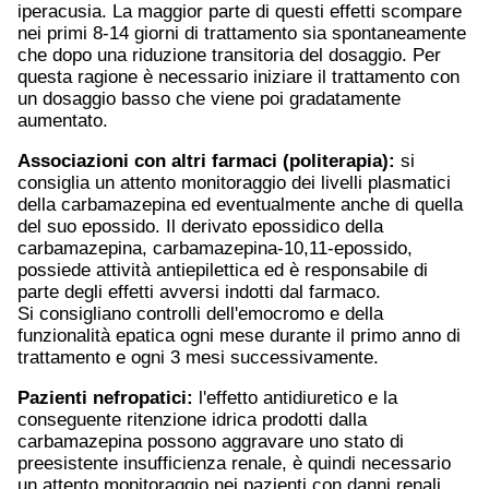
iperacusia. La maggior parte di questi effetti scompare
nei primi 8-14 giorni di trattamento sia spontaneamente
che dopo una riduzione transitoria del dosaggio. Per
questa ragione è necessario iniziare il trattamento con
un dosaggio basso che viene poi gradatamente
aumentato.
Associazioni con altri farmaci (politerapia):
si
consiglia un attento monitoraggio dei livelli plasmatici
della carbamazepina ed eventualmente anche di quella
del suo epossido. Il derivato epossidico della
carbamazepina, carbamazepina-10,11-epossido,
possiede attività antiepilettica ed è responsabile di
parte degli effetti avversi indotti dal farmaco.
Si consigliano controlli dell'emocromo e della
funzionalità epatica ogni mese durante il primo anno di
trattamento e ogni 3 mesi successivamente.
Pazienti nefropatici:
l'effetto antidiuretico e la
conseguente ritenzione idrica prodotti dalla
carbamazepina possono aggravare uno stato di
preesistente insufficienza renale, è quindi necessario
un attento monitoraggio nei pazienti con danni renali.