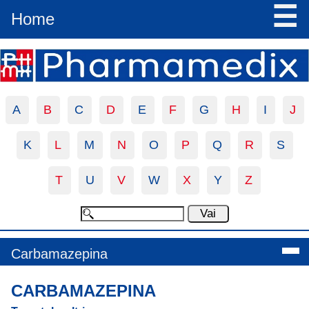
☰
Home
A
B
C
D
E
F
G
H
I
J
K
L
M
N
O
P
Q
R
S
T
U
V
W
X
Y
Z
Carbamazepina
CARBAMAZEPINA