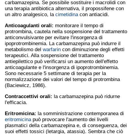
carbamazepina. Se possibile sostituire i macrolidi con
una terapia antibiotica alternativa, il propossifene con
un altro analgesico, la
cimetidina
con antiacidi.
Anticoagulanti orali:
monitorare il tempo di
protrombina, cautela nella sospensione del trattamento
anticonvulsivante per evitare l'insorgenza di
ipoprotrombinemia. La carbamazepina può indurre il
metabolismo del
warfarin
con diminuzione degli effetti
terapeutici. Alla sospensione del trattamento
antiepilettico può verificarsi un aumento dell'effetto
anticoagulante e l'insorgenza di ipoprotrombinemia.
Sono necessarie 5 settimane di terapia per la
normalizzazione dei valori del tempo di protrombina
(Baciewicz, 1986).
Contraccettivi orali:
la carbamazepina può ridurne
l'efficacia.
Eritromicina
:
la somministrazione contemporanea di
eritromicina
può provocare l'aumento dei livelli
plasmatici della carbamazepina e, di conseguenza, dei
suoi effetti tossici (letargia, atassia). Sembra che ciò