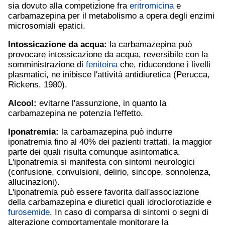
sia dovuto alla competizione fra
eritromicina
e
carbamazepina per il metabolismo a opera degli enzimi
microsomiali epatici.
Intossicazione da acqua:
la carbamazepina può
provocare intossicazione da acqua, reversibile con la
somministrazione di
fenitoina
che, riducendone i livelli
plasmatici, ne inibisce l'attività antidiuretica (Perucca,
Rickens, 1980).
Alcool:
evitarne l'assunzione, in quanto la
carbamazepina ne potenzia l'effetto.
Iponatremia:
la carbamazepina può indurre
iponatremia fino al 40% dei pazienti trattati, la maggior
parte dei quali risulta comunque asintomatica.
L'iponatremia si manifesta con sintomi neurologici
(confusione, convulsioni, delirio, sincope, sonnolenza,
allucinazioni).
L'iponatremia può essere favorita dall'associazione
della carbamazepina e diuretici quali idroclorotiazide e
furosemide
. In caso di comparsa di sintomi o segni di
alterazione comportamentale monitorare la