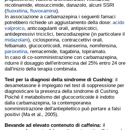
nicotinamide, etosuccimide, danazolo, alcuni SSRI
(
fluoxetina
,
fluvoxamina
).
In associazione a carbamazepina i seguenti famaci
potrebbero richiede un aggiustamento della dose:
acido
valproico
, anticoagulanti orali, antipsicotici,
antidepressivi triciclici, benzodiazepine (in particolare il
midazolam
), ciclosporina, contraccettivi orali,
felbamato, glucocorticoidi, mianserina, nomifensina,
paroxetina
, remacemide, tiagabina, topiramato.
In caso di co-somministrazione con carbamazepina,
ridurre il dosaggio dell'eritromicina del 25% entro 24 ore
dall'inizio della terapia combinata.
Test per la diagnosi della sindrome di Cushing:
il
desametasone è impiegato nel test di soppressione per
diagnosticare la presenza della sindrome di Cushing.
Poiché il metabolismo del glucocorticoide è indotto
dalla carbamazepina, la contemporanea
somministrazione dell'antiepilettico può portare a falsi
positivi (Ma et al., 2005).
Bevande ad elevato contenuto di caffeina:
il