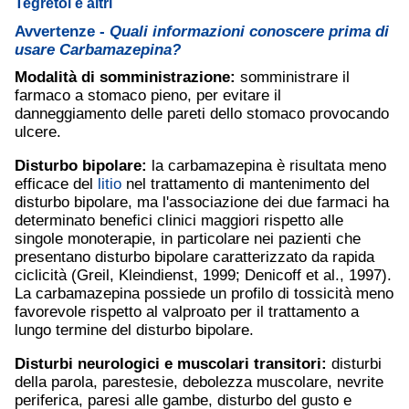
Tegretol e altri
Avvertenze -
Quali informazioni conoscere prima di
usare Carbamazepina?
Modalità di somministrazione:
somministrare il
farmaco a stomaco pieno, per evitare il
danneggiamento delle pareti dello stomaco provocando
ulcere.
Disturbo bipolare:
la carbamazepina è risultata meno
efficace del
litio
nel trattamento di mantenimento del
disturbo bipolare, ma l'associazione dei due farmaci ha
determinato benefici clinici maggiori rispetto alle
singole monoterapie, in particolare nei pazienti che
presentano disturbo bipolare caratterizzato da rapida
ciclicità (Greil, Kleindienst, 1999; Denicoff et al., 1997).
La carbamazepina possiede un profilo di tossicità meno
favorevole rispetto al valproato per il trattamento a
lungo termine del disturbo bipolare.
Disturbi neurologici e muscolari transitori:
disturbi
della parola, parestesie, debolezza muscolare, nevrite
periferica, paresi alle gambe, disturbo del gusto e