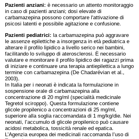
Pazienti anziani:
è necessario un attento monitoraggio
in caso di pazienti anziani; dosi elevate di
carbamazepina possono comportare l'attivazione di
psicosi latenti e possibile agitazione e confusione.
Pazienti pediatrici:
la carbamazepina può aggravare
le assenze epilettiche a insorgenza in età pediatrica e
alterare il profilo lipidico a livello serico nei bambini,
facilitando lo sviluppo di aterosclerosi. È necessario
valutare e monitorare il profilo lipidico dei ragazzi prima
di iniziare e continuare una terapia antiepilettica a lungo
termine con carbamazepina (De Chadarévian et al.,
2003).
In Italia per i neonati è indicata la formulazione in
sospensione orale di carbamazepina alla
concentrazione di 20 mg/ml (specialità medicinale
Tegretol sciroppo). Questa formulazione contiene
glicole propilenico a concentrazioni di 25 mg/ml,
superiore alla soglia raccomandata di 1 mg/kg/die. Nei
neonati, l’accumulo di glicole propilenico può causare
acidosi metabolica, tossicità renale ed epatica.
L’Agenzia europea dei medicinali raccomanda l’uso di