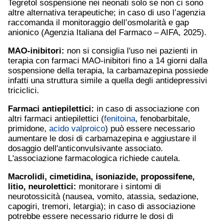
Tegretol sospensione nei neonati solo se non ci sono
altre alternativa terapeutiche; in caso di uso l’agenzia
raccomanda il monitoraggio dell’osmolarità e gap
anionico (Agenzia Italiana del Farmaco – AIFA, 2025).
MAO-inibitori:
non si consiglia l'uso nei pazienti in
terapia con farmaci MAO-inibitori fino a 14 giorni dalla
sospensione della terapia, la carbamazepina possiede
infatti una struttura simile a quella degli antidepressivi
triciclici.
Farmaci antiepilettici:
in caso di associazione con
altri farmaci antiepilettici (
fenitoina
, fenobarbitale,
primidone,
acido valproico
) può essere necessario
aumentare le dosi di carbamazepina e aggiustare il
dosaggio dell'anticonvulsivante associato.
L'associazione farmacologica richiede cautela.
Macrolidi,
cimetidina
, isoniazide, propossifene,
litio
, neurolettici:
monitorare i sintomi di
neurotossicità (nausea, vomito, atassia, sedazione,
capogiri, tremori, letargia); in caso di associazione
potrebbe essere necessario ridurre le dosi di