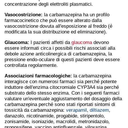
concentrazione degli elettroliti plasmatici.
Vasocostrizione:
la carbamazepina ha un profilo
farmacocinetico che può essere alterato dalla
vasocostrizione dovuta all'esposizione al freddo (é
modificata la sua distribuzione ed eliminazione).
Glaucoma
:
I pazienti affetti da
glaucoma
devono
essere informati circa i possibili rischi associati alla
debole azione anticolinergica di carbamazepina, la
pressione endo-oculare di questi pazienti deve essere
controllata regolarmente.
Associazioni farmacologiche:
la carbamazepina
interagisce con numerosi farmaci sia perché potente
induttore dell'enzima citocromiale CYP3A4 sia perché
substrato dello stesso enzima. Con i seguenti farmaci
valutare un'eventuale aggiustamento del dosaggio della
carbamazepina perché sono stati riportati sintomi di
tossicità da carbamazepina:
verapamil
,
diltiazem
,
danazolo, nicotinamide, progabide, stiripentolo,
zonisamide, isoniazide, macrolidi, metronidazolo,
propossifene, vaccino antinfluenzale, viloxazina,