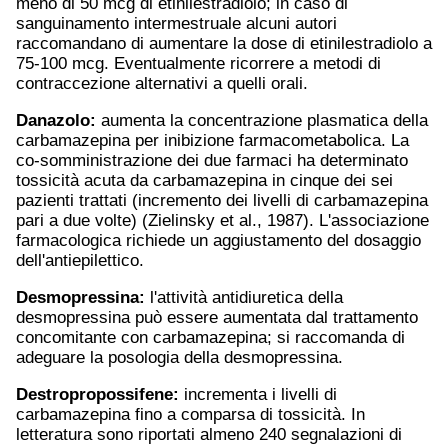
meno di 50 mcg di etinilestradiolo; in caso di
sanguinamento intermestruale alcuni autori
raccomandano di aumentare la dose di etinilestradiolo a
75-100 mcg. Eventualmente ricorrere a metodi di
contraccezione alternativi a quelli orali.
Danazolo:
aumenta la concentrazione plasmatica della
carbamazepina per inibizione farmacometabolica. La
co-somministrazione dei due farmaci ha determinato
tossicità acuta da carbamazepina in cinque dei sei
pazienti trattati (incremento dei livelli di carbamazepina
pari a due volte) (Zielinsky et al., 1987). L'associazione
farmacologica richiede un aggiustamento del dosaggio
dell'antiepilettico.
Desmopressina:
l'attività antidiuretica della
desmopressina può essere aumentata dal trattamento
concomitante con carbamazepina; si raccomanda di
adeguare la posologia della desmopressina.
Destropropossifene:
incrementa i livelli di
carbamazepina fino a comparsa di tossicità. In
letteratura sono riportati almeno 240 segnalazioni di