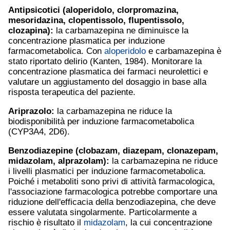
Antipsicotici (
aloperidolo
, clorpromazina,
mesoridazina, clopentissolo, flupentissolo,
clozapina
):
la carbamazepina ne diminuisce la
concentrazione plasmatica per induzione
farmacometabolica. Con
aloperidolo
e carbamazepina è
stato riportato delirio (Kanten, 1984). Monitorare la
concentrazione plasmatica dei farmaci neurolettici e
valutare un aggiustamento del dosaggio in base alla
risposta terapeutica del paziente.
Ariprazolo:
la carbamazepina ne riduce la
biodisponibilità per induzione farmacometabolica
(CYP3A4, 2D6).
Benzodiazepine (clobazam,
diazepam
,
clonazepam
,
midazolam
,
alprazolam
):
la carbamazepina ne riduce
i livelli plasmatici per induzione farmacometabolica.
Poiché i metaboliti sono privi di attività farmacologica,
l'associazione farmacologica potrebbe comportare una
riduzione dell'efficacia della benzodiazepina, che deve
essere valutata singolarmente. Particolarmente a
rischio è risultato il
midazolam
, la cui concentrazione