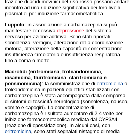
frazione di acidi mevinici del riso rosso possano andare
incontro ad una riduzione significativa dei loro livelli
plasmatici per induzione farmacometabolica.
Luppolo:
in associazione a carbamazepina si può
manifestare eccessiva
depressione
del sistema
nervoso per azione additiva. Sono stati riportati:
sonnolenza, vertigini, alterazione della coordinazione
motoria, alterazione della capacità di concentrazione,
insufficienza circolatoria e insufficienza respiratoria
fino a coma o morte.
Macrolidi (
eritromicina
, troleandomicina,
iosamicina, fluritromicina,
claritromicina
e
ponsinomicina):
la somministrazione di
eritromicina
o
troleandomicina in pazienti epilettici stabilizzati con
carbamazepina è stata accompagnata dalla comparsa
di sintomi di tossicità neurologica (sonnolenza, nausea,
vomito e capogiri). La concentrazione di
carbamazepina è risultata aumentare di 2-4 volte per
inibizione farmacometabolica mediata dal CYP3A4
(reazione di epossidazione). In alcuni casi, con
eritromicina
, sono stati segnalati nistagmo di media