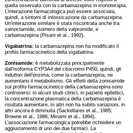
quella osservata con la carbamazepina in monoterapia.
L'interazione farmacologica può essere associata,
quindi, a sintomi di intossicazione da carbamazepina.
Un'interazione similare è stata riscontrata anche tra
valnoctamide, isomero della valpromide, e
carbamazepina (Pisani et al., 1992).
Vigabatrina:
la carbamazepina non ha modificato il
profilo farmacocinetico della vigabatrina.
Zonisamide:
è metabolizzata principalmente
dall'isoforma CYP3A4 del citocromo P450, quindi, gli
induttori dell'enzima, come la carbamazepina, ne
aumentano il metabolismo. Gli effetti della zonisamide
sul profilo farmacocinetico della carbamazepina sono
controversi: in alcuni studi clinici, in pazienti epilettici,
la concentrazione plasmatica della carbamazepina è
risultata aumentare, in altri non ha subito variazioni, in
altri ancora è diminuita (Sackellares et al., 1985;
Browne et al., 1986; Minami et al., 1994).
L'associazione farmacologica potrebbe richiedere un
aggiustamento di uno dei due farmaci. La