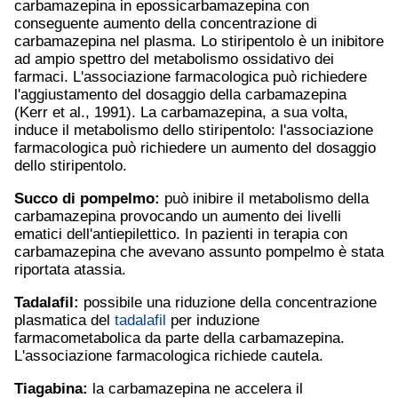
carbamazepina in epossicarbamazepina con
conseguente aumento della concentrazione di
carbamazepina nel plasma. Lo stiripentolo è un inibitore
ad ampio spettro del metabolismo ossidativo dei
farmaci. L'associazione farmacologica può richiedere
l'aggiustamento del dosaggio della carbamazepina
(Kerr et al., 1991). La carbamazepina, a sua volta,
induce il metabolismo dello stiripentolo: l'associazione
farmacologica può richiedere un aumento del dosaggio
dello stiripentolo.
Succo di pompelmo:
può inibire il metabolismo della
carbamazepina provocando un aumento dei livelli
ematici dell'antiepilettico. In pazienti in terapia con
carbamazepina che avevano assunto pompelmo è stata
riportata atassia.
Tadalafil
:
possibile una riduzione della concentrazione
plasmatica del
tadalafil
per induzione
farmacometabolica da parte della carbamazepina.
L'associazione farmacologica richiede cautela.
Tiagabina:
la carbamazepina ne accelera il