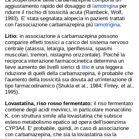
aggiustamento rapido del dosaggio di
lamotrigina
per
ridurre il rischio di tossicità acuta (Rambeck, Wolf,
1993). E' stata segnalata alopecia in pazienti trattati
con l'associazione carbamazepina più
lamotrigina
.
Litio
:
in associazione a carbamazepina possono
comparire effetti tossici a carico del sistema nervoso
centrale (atassia, letargia, iperiflessia, spasmi
muscolari, tremori, nistagmo orizzontale). Poiché la
reciproca interazione farmacocinetica determina un
lieve aumento dei livelli sierici di
litio
e una leggera
riduzione di quelli della carbamazepina, è probabile che
l'aumento della tossicità sia dovuta ad un'interazione di
tipo farmacodinamico (Shukla et al., 1984; Finley, et al.,
1995).
Lovastatina, riso rosso fermentato:
il riso fermentato
contiene degli acidi mevinici, in particolare monacolino
K, con struttura simile alla lovastatina che subisce
esteso metabolismo epatico ad opera dell'isoenzima
CYP3A4. E' probabile, quindi, in caso di associazione
con carbamazepina, che sia la lovastatina sia la