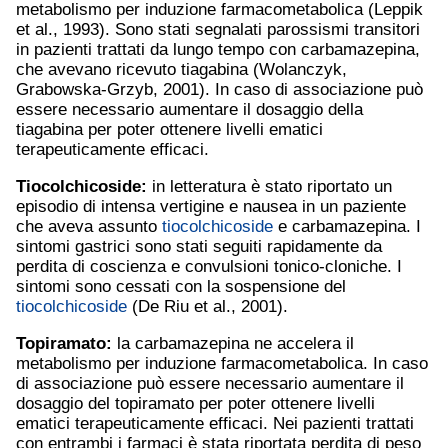
metabolismo per induzione farmacometabolica (Leppik
et al., 1993). Sono stati segnalati parossismi transitori
in pazienti trattati da lungo tempo con carbamazepina,
che avevano ricevuto tiagabina (Wolanczyk,
Grabowska-Grzyb, 2001). In caso di associazione può
essere necessario aumentare il dosaggio della
tiagabina per poter ottenere livelli ematici
terapeuticamente efficaci.
Tiocolchicoside
:
in letteratura è stato riportato un
episodio di intensa vertigine e nausea in un paziente
che aveva assunto
tiocolchicoside
e carbamazepina. I
sintomi gastrici sono stati seguiti rapidamente da
perdita di coscienza e convulsioni tonico-cloniche. I
sintomi sono cessati con la sospensione del
tiocolchicoside
(De Riu et al., 2001).
Topiramato:
la carbamazepina ne accelera il
metabolismo per induzione farmacometabolica. In caso
di associazione può essere necessario aumentare il
dosaggio del topiramato per poter ottenere livelli
ematici terapeuticamente efficaci. Nei pazienti trattati
con entrambi i farmaci è stata riportata perdita di peso