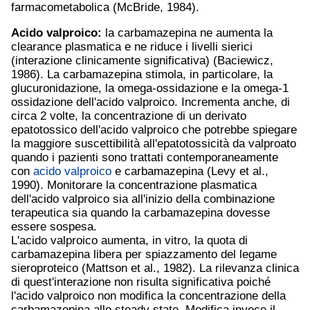
farmacometabolica (McBride, 1984).
Acido valproico
:
la carbamazepina ne aumenta la
clearance plasmatica e ne riduce i livelli sierici
(interazione clinicamente significativa) (Baciewicz,
1986). La carbamazepina stimola, in particolare, la
glucuronidazione, la omega-ossidazione e la omega-1
ossidazione dell'acido valproico. Incrementa anche, di
circa 2 volte, la concentrazione di un derivato
epatotossico dell'acido valproico che potrebbe spiegare
la maggiore suscettibilità all'epatotossicità da valproato
quando i pazienti sono trattati contemporaneamente
con
acido valproico
e carbamazepina (Levy et al.,
1990). Monitorare la concentrazione plasmatica
dell'acido valproico sia all'inizio della combinazione
terapeutica sia quando la carbamazepina dovesse
essere sospesa.
L'acido valproico aumenta, in vitro, la quota di
carbamazepina libera per spiazzamento del legame
sieroproteico (Mattson et al., 1982). La rilevanza clinica
di quest'interazione non risulta significativa poiché
l'acido valproico non modifica la concentrazione della
carbamazepina allo steady state. Modifica invece il