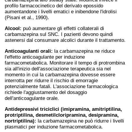
profilo farmacocinetico del derivato epossido
aumentandone i livelli ematici e inibendone l'idrolisi
(Pisani et al., 1990).
Alcool:
può aumentare gli effetti collaterali di
carbamazepina sul SNC. I pazienti devono quindi
astenersi dal consumare alcolici durante il trattamento.
Anticoagulanti orali:
la carbamazepina ne riduce
l'effetto anticoagulante per induzione
farmacometabolica. Monitorare il tempo di protrombina
sia all'inizio dell'associazione terapeutica sia nel
momento in cui la carbamazepina dovesse essere
interrotta per ridurre il rischio di emorragie
potenzialmente fatali. L'associazione farmacologica
richiede l'aggiustamento del dosaggio
dell'anticoagulante orale.
Antidepressivi triciclici (imipramina,
amitriptilina
,
protriptilina, desmetilcloripramina, desipramina,
nortriptilina):
la carbamazepina ne può ridurre i livelli
plasmatici per induzione farmacometabolica.