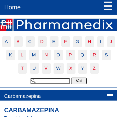
☰
Home
A
B
C
D
E
F
G
H
I
J
K
L
M
N
O
P
Q
R
S
T
U
V
W
X
Y
Z
Carbamazepina
CARBAMAZEPINA