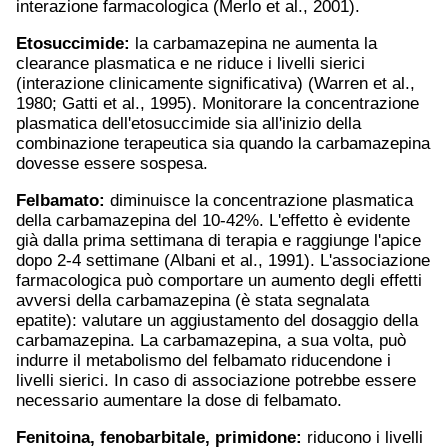
interazione farmacologica (Merlo et al., 2001).
Etosuccimide:
la carbamazepina ne aumenta la
clearance plasmatica e ne riduce i livelli sierici
(interazione clinicamente significativa) (Warren et al.,
1980; Gatti et al., 1995). Monitorare la concentrazione
plasmatica dell'etosuccimide sia all'inizio della
combinazione terapeutica sia quando la carbamazepina
dovesse essere sospesa.
Felbamato:
diminuisce la concentrazione plasmatica
della carbamazepina del 10-42%. L'effetto è evidente
già dalla prima settimana di terapia e raggiunge l'apice
dopo 2-4 settimane (Albani et al., 1991). L'associazione
farmacologica può comportare un aumento degli effetti
avversi della carbamazepina (è stata segnalata
epatite): valutare un aggiustamento del dosaggio della
carbamazepina. La carbamazepina, a sua volta, può
indurre il metabolismo del felbamato riducendone i
livelli sierici. In caso di associazione potrebbe essere
necessario aumentare la dose di felbamato.
Fenitoina
, fenobarbitale, primidone:
riducono i livelli