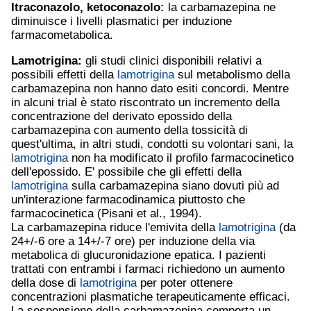
Itraconazolo, ketoconazolo:
la carbamazepina ne
diminuisce i livelli plasmatici per induzione
farmacometabolica.
Lamotrigina
:
gli studi clinici disponibili relativi a
possibili effetti della
lamotrigina
sul metabolismo della
carbamazepina non hanno dato esiti concordi. Mentre
in alcuni trial è stato riscontrato un incremento della
concentrazione del derivato epossido della
carbamazepina con aumento della tossicità di
quest'ultima, in altri studi, condotti su volontari sani, la
lamotrigina
non ha modificato il profilo farmacocinetico
dell'epossido. E' possibile che gli effetti della
lamotrigina
sulla carbamazepina siano dovuti più ad
un'interazione farmacodinamica piuttosto che
farmacocinetica (Pisani et al., 1994).
La carbamazepina riduce l'emivita della
lamotrigina
(da
24+/-6 ore a 14+/-7 ore) per induzione della via
metabolica di glucuronidazione epatica. I pazienti
trattati con entrambi i farmaci richiedono un aumento
della dose di
lamotrigina
per poter ottenere
concentrazioni plasmatiche terapeuticamente efficaci.
La sospensione della carbamazepina comporta un