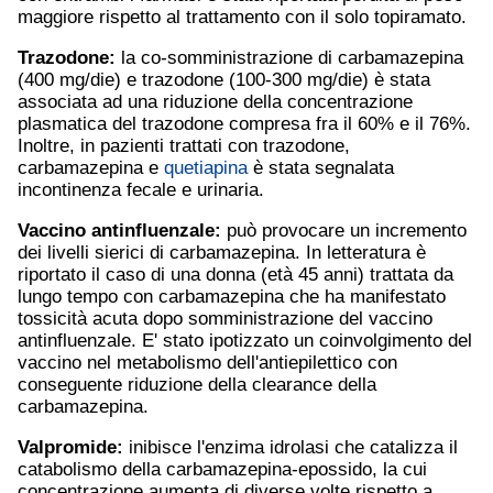
maggiore rispetto al trattamento con il solo topiramato.
Trazodone:
la co-somministrazione di carbamazepina
(400 mg/die) e trazodone (100-300 mg/die) è stata
associata ad una riduzione della concentrazione
plasmatica del trazodone compresa fra il 60% e il 76%.
Inoltre, in pazienti trattati con trazodone,
carbamazepina e
quetiapina
è stata segnalata
incontinenza fecale e urinaria.
Vaccino antinfluenzale:
può provocare un incremento
dei livelli sierici di carbamazepina. In letteratura è
riportato il caso di una donna (età 45 anni) trattata da
lungo tempo con carbamazepina che ha manifestato
tossicità acuta dopo somministrazione del vaccino
antinfluenzale. E' stato ipotizzato un coinvolgimento del
vaccino nel metabolismo dell'antiepilettico con
conseguente riduzione della clearance della
carbamazepina.
Valpromide:
inibisce l'enzima idrolasi che catalizza il
catabolismo della carbamazepina-epossido, la cui
concentrazione aumenta di diverse volte rispetto a