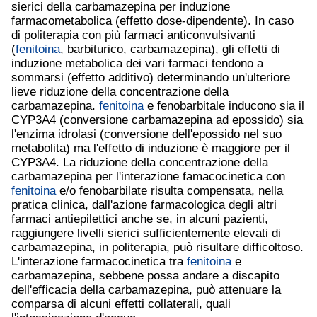
sierici della carbamazepina per induzione
farmacometabolica (effetto dose-dipendente). In caso
di politerapia con più farmaci anticonvulsivanti
(
fenitoina
, barbiturico, carbamazepina), gli effetti di
induzione metabolica dei vari farmaci tendono a
sommarsi (effetto additivo) determinando un'ulteriore
lieve riduzione della concentrazione della
carbamazepina.
fenitoina
e fenobarbitale inducono sia il
CYP3A4 (conversione carbamazepina ad epossido) sia
l'enzima idrolasi (conversione dell'epossido nel suo
metabolita) ma l'effetto di induzione è maggiore per il
CYP3A4. La riduzione della concentrazione della
carbamazepina per l'interazione famacocinetica con
fenitoina
e/o fenobarbilate risulta compensata, nella
pratica clinica, dall'azione farmacologica degli altri
farmaci antiepilettici anche se, in alcuni pazienti,
raggiungere livelli sierici sufficientemente elevati di
carbamazepina, in politerapia, può risultare difficoltoso.
L'interazione farmacocinetica tra
fenitoina
e
carbamazepina, sebbene possa andare a discapito
dell'efficacia della carbamazepina, può attenuare la
comparsa di alcuni effetti collaterali, quali