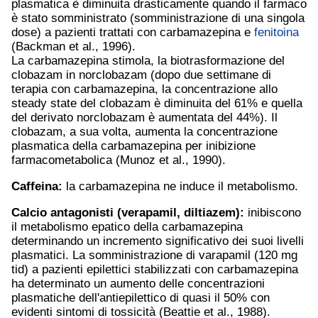
plasmatica è diminuita drasticamente quando il farmaco
è stato somministrato (somministrazione di una singola
dose) a pazienti trattati con carbamazepina e
fenitoina
(Backman et al., 1996).
La carbamazepina stimola, la biotrasformazione del
clobazam in norclobazam (dopo due settimane di
terapia con carbamazepina, la concentrazione allo
steady state del clobazam è diminuita del 61% e quella
del derivato norclobazam è aumentata del 44%). Il
clobazam, a sua volta, aumenta la concentrazione
plasmatica della carbamazepina per inibizione
farmacometabolica (Munoz et al., 1990).
Caffeina:
la carbamazepina ne induce il metabolismo.
Calcio antagonisti (
verapamil
,
diltiazem
):
inibiscono
il metabolismo epatico della carbamazepina
determinando un incremento significativo dei suoi livelli
plasmatici. La somministrazione di varapamil (120 mg
tid) a pazienti epilettici stabilizzati con carbamazepina
ha determinato un aumento delle concentrazioni
plasmatiche dell'antiepilettico di quasi il 50% con
evidenti sintomi di tossicità (Beattie et al., 1988).