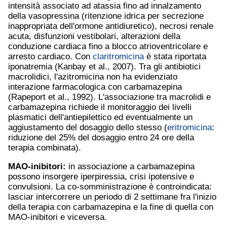
intensità associato ad atassia fino ad innalzamento
della vasopressina (ritenzione idrica per secrezione
inappropriata dell'ormone antidiuretico), necrosi renale
acuta, disfunzioni vestibolari, alterazioni della
conduzione cardiaca fino a blocco atrioventricolare e
arresto cardiaco. Con
claritromicina
è stata riportata
iponatremia (Kanbay et al., 2007). Tra gli antibiotici
macrolidici, l'azitromicina non ha evidenziato
interazione farmacologica con carbamazepina
(Rapeport et al., 1992). L'associazione tra macrolidi e
carbamazepina richiede il monitoraggio dei livelli
plasmatici dell'antiepilettico ed eventualmente un
aggiustamento del dosaggio dello stesso (
eritromicina
:
riduzione del 25% del dosaggio entro 24 ore della
terapia combinata).
MAO-inibitori:
in associazione a carbamazepina
possono insorgere iperpiressia, crisi ipotensive e
convulsioni. La co-somministrazione è controindicata:
lasciar intercorrere un periodo di 2 settimane fra l'inizio
della terapia con carbamazepina e la fine di quella con
MAO-inibitori e viceversa.