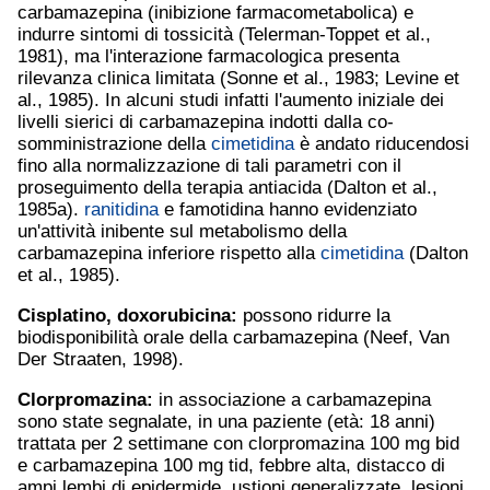
carbamazepina (inibizione farmacometabolica) e
indurre sintomi di tossicità (Telerman-Toppet et al.,
1981), ma l'interazione farmacologica presenta
rilevanza clinica limitata (Sonne et al., 1983; Levine et
al., 1985). In alcuni studi infatti l'aumento iniziale dei
livelli sierici di carbamazepina indotti dalla co-
somministrazione della
cimetidina
è andato riducendosi
fino alla normalizzazione di tali parametri con il
proseguimento della terapia antiacida (Dalton et al.,
1985a).
ranitidina
e famotidina hanno evidenziato
un'attività inibente sul metabolismo della
carbamazepina inferiore rispetto alla
cimetidina
(Dalton
et al., 1985).
Cisplatino
, doxorubicina:
possono ridurre la
biodisponibilità orale della carbamazepina (Neef, Van
Der Straaten, 1998).
Clorpromazina:
in associazione a carbamazepina
sono state segnalate, in una paziente (età: 18 anni)
trattata per 2 settimane con clorpromazina 100 mg bid
e carbamazepina 100 mg tid, febbre alta, distacco di
ampi lembi di epidermide, ustioni generalizzate, lesioni