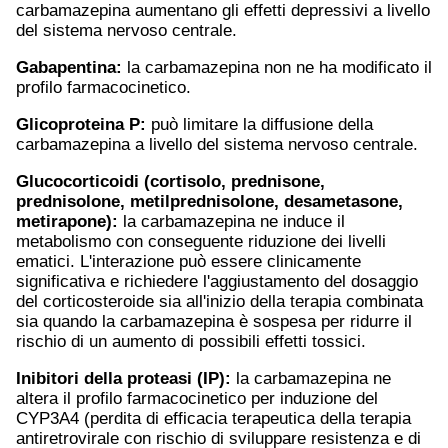
carbamazepina aumentano gli effetti depressivi a livello
del sistema nervoso centrale.
Gabapentin
a:
la carbamazepina non ne ha modificato il
profilo farmacocinetico.
Glicoproteina P:
può limitare la diffusione della
carbamazepina a livello del sistema nervoso centrale.
Glucocorticoidi (cortisolo,
prednisone
,
prednisolone, metilprednisolone, desametasone,
metirapone):
la carbamazepina ne induce il
metabolismo con conseguente riduzione dei livelli
ematici. L'interazione può essere clinicamente
significativa e richiedere l'aggiustamento del dosaggio
del corticosteroide sia all'inizio della terapia combinata
sia quando la carbamazepina è sospesa per ridurre il
rischio di un aumento di possibili effetti tossici.
Inibitori della proteasi (IP):
la carbamazepina ne
altera il profilo farmacocinetico per induzione del
CYP3A4 (perdita di efficacia terapeutica della terapia
antiretrovirale con rischio di sviluppare resistenza e di