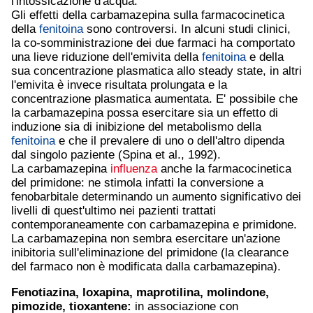
l'intossicazione d'acqua.
Gli effetti della carbamazepina sulla farmacocinetica
della
fenitoina
sono controversi. In alcuni studi clinici,
la co-somministrazione dei due farmaci ha comportato
una lieve riduzione dell'emivita della
fenitoina
e della
sua concentrazione plasmatica allo steady state, in altri
l'emivita è invece risultata prolungata e la
concentrazione plasmatica aumentata. E' possibile che
la carbamazepina possa esercitare sia un effetto di
induzione sia di inibizione del metabolismo della
fenitoina
e che il prevalere di uno o dell'altro dipenda
dal singolo paziente (Spina et al., 1992).
La carbamazepina
influenza
anche la farmacocinetica
del primidone: ne stimola infatti la conversione a
fenobarbitale determinando un aumento significativo dei
livelli di quest'ultimo nei pazienti trattati
contemporaneamente con carbamazepina e primidone.
La carbamazepina non sembra esercitare un'azione
inibitoria sull'eliminazione del primidone (la clearance
del farmaco non è modificata dalla carbamazepina).
Fenotiazina, loxapina, maprotilina, molindone,
pimozide, tioxantene:
in associazione con