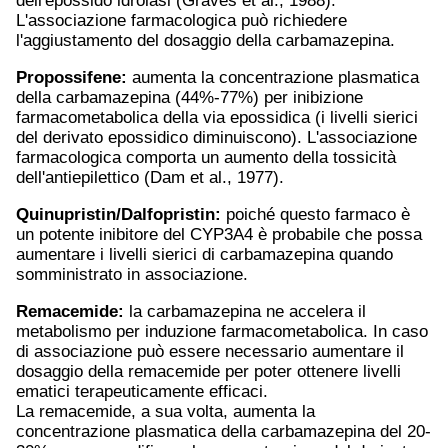
dell'epossido idrolasi (Graves et al., 1988).
L'associazione farmacologica può richiedere
l'aggiustamento del dosaggio della carbamazepina.
Propossifene:
aumenta la concentrazione plasmatica
della carbamazepina (44%-77%) per inibizione
farmacometabolica della via epossidica (i livelli sierici
del derivato epossidico diminuiscono). L'associazione
farmacologica comporta un aumento della tossicità
dell'antiepilettico (Dam et al., 1977).
Quinupristin/Dalfopristin:
poiché questo farmaco è
un potente inibitore del CYP3A4 è probabile che possa
aumentare i livelli sierici di carbamazepina quando
somministrato in associazione.
Remacemide:
la carbamazepina ne accelera il
metabolismo per induzione farmacometabolica. In caso
di associazione può essere necessario aumentare il
dosaggio della remacemide per poter ottenere livelli
ematici terapeuticamente efficaci.
La remacemide, a sua volta, aumenta la
concentrazione plasmatica della carbamazepina del 20-