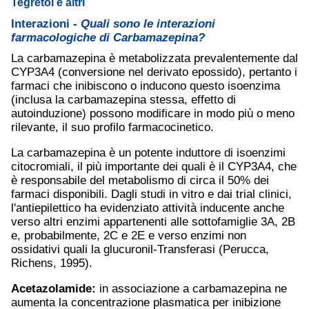
Tegretol e altri
Interazioni -
Quali sono le interazioni
farmacologiche di Carbamazepina?
La carbamazepina è metabolizzata prevalentemente dal
CYP3A4 (conversione nel derivato epossido), pertanto i
farmaci che inibiscono o inducono questo isoenzima
(inclusa la carbamazepina stessa, effetto di
autoinduzione) possono modificare in modo più o meno
rilevante, il suo profilo farmacocinetico.
La carbamazepina è un potente induttore di isoenzimi
citocromiali, il più importante dei quali è il CYP3A4, che
è responsabile del metabolismo di circa il 50% dei
farmaci disponibili. Dagli studi in vitro e dai trial clinici,
l'antiepilettico ha evidenziato attività inducente anche
verso altri enzimi appartenenti alle sottofamiglie 3A, 2B
e, probabilmente, 2C e 2E e verso enzimi non
ossidativi quali la glucuronil-Transferasi (Perucca,
Richens, 1995).
Acetazolamide:
in associazione a carbamazepina ne
aumenta la concentrazione plasmatica per inibizione