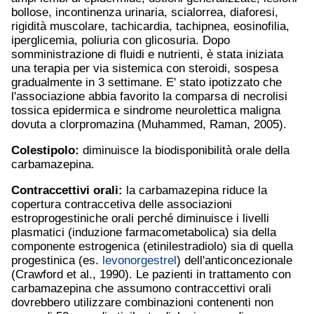
bollose, incontinenza urinaria, scialorrea, diaforesi,
rigidità muscolare, tachicardia, tachipnea, eosinofilia,
iperglicemia, poliuria con glicosuria. Dopo
somministrazione di fluidi e nutrienti, è stata iniziata
una terapia per via sistemica con steroidi, sospesa
gradualmente in 3 settimane. E' stato ipotizzato che
l'associazione abbia favorito la comparsa di necrolisi
tossica epidermica e sindrome neurolettica maligna
dovuta a clorpromazina (Muhammed, Raman, 2005).
Colestipolo:
diminuisce la biodisponibilità orale della
carbamazepina.
Contraccettivi orali:
la carbamazepina riduce la
copertura contraccetiva delle associazioni
estroprogestiniche orali perché diminuisce i livelli
plasmatici (induzione farmacometabolica) sia della
componente estrogenica (etinilestradiolo) sia di quella
progestinica (es.
levonorgestrel
) dell'anticoncezionale
(Crawford et al., 1990). Le pazienti in trattamento con
carbamazepina che assumono contraccettivi orali
dovrebbero utilizzare combinazioni contenenti non