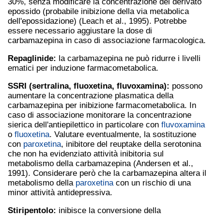
30%, senza modificare la concentrazione del derivato
epossido (probabile inibizione della via metabolica
dell'epossidazione) (Leach et al., 1995). Potrebbe
essere necessario aggiustare la dose di
carbamazepina in caso di associazione farmacologica.
Repaglinide:
la carbamazepina ne può ridurre i livelli
ematici per induzione farmacometabolica.
SSRI (
sertralina
,
fluoxetina
,
fluvoxamina
):
possono
aumentare la concentrazione plasmatica della
carbamazepina per inibizione farmacometabolica. In
caso di associazione monitorare la concentrazione
sierica dell'antiepilettico in particolare con
fluvoxamina
o
fluoxetina
. Valutare eventualmente, la sostituzione
con
paroxetina
, inibitore del reuptake della serotonina
che non ha evidenziato attività inibitoria sul
metabolismo della carbamazepina (Andersen et al.,
1991). Considerare però che la carbamazepina altera il
metabolismo della
paroxetina
con un rischio di una
minor attività antidepressiva.
Stiripentolo:
inibisce la conversione della