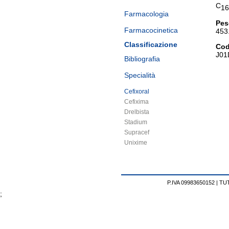
C
16
Farmacologia
Pes
Farmacocinetica
453
Classificazione
Cod
J01
Bibliografia
Specialità
Cefixoral
Cefixima
Drelbista
Stadium
Supracef
Unixime
P.IVA 09983650152 |
TUT
;