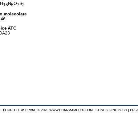
H
N
O
S
15
5
7
2
o molecolare
.46
ice ATC
DA23
TI I DIRITTI RISERVATI © 2026 WWW.PHARMAMEDIX.COM
|
CONDIZIONI D'USO
|
PRIV