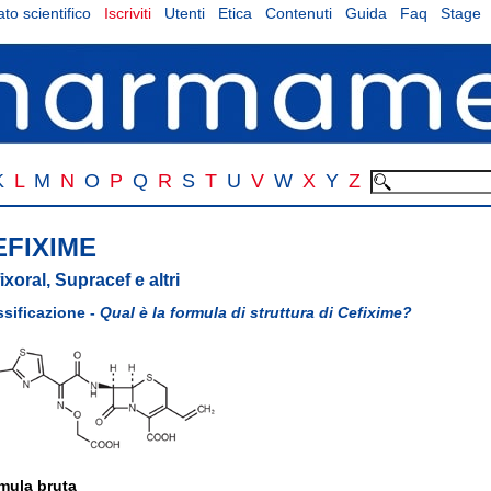
to scientifico
Iscriviti
Utenti
Etica
Contenuti
Guida
Faq
Stage
K
L
M
N
O
P
Q
R
S
T
U
V
W
X
Y
Z
EFIXIME
ixoral, Supracef e altri
ssificazione -
Qual è la formula di struttura di Cefixime?
mula bruta