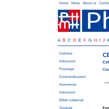
Home
News
About us
Comita
A
B
C
D
E
F
G
H
I
J
Cefixime
C
Indicazioni
Cef
Posologia
Cla
Controindicazioni
Avvertenze
Interazioni
Effetti collaterali
Tossicità
For