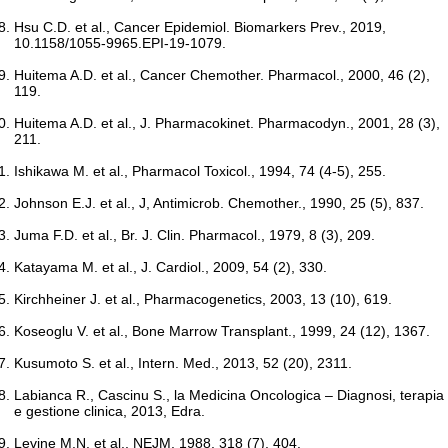
Hsu C.D. et al., Cancer Epidemiol. Biomarkers Prev., 2019,
10.1158/1055-9965.EPI-19-1079.
Huitema A.D. et al., Cancer Chemother. Pharmacol., 2000, 46 (2),
119.
Huitema A.D. et al., J. Pharmacokinet. Pharmacodyn., 2001, 28 (3),
211.
Ishikawa M. et al., Pharmacol Toxicol., 1994, 74 (4-5), 255.
Johnson E.J. et al., J, Antimicrob. Chemother., 1990, 25 (5), 837.
Juma F.D. et al., Br. J. Clin. Pharmacol., 1979, 8 (3), 209.
Katayama M. et al., J. Cardiol., 2009, 54 (2), 330.
Kirchheiner J. et al., Pharmacogenetics, 2003, 13 (10), 619.
Koseoglu V. et al., Bone Marrow Transplant., 1999, 24 (12), 1367.
Kusumoto S. et al., Intern. Med., 2013, 52 (20), 2311.
Labianca R., Cascinu S., la Medicina Oncologica – Diagnosi, terapia
e gestione clinica, 2013, Edra.
Levine M.N. et al., NEJM, 1988, 318 (7), 404.