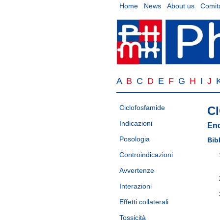
Home
News
About us
Comita
A
B
C
D
E
F
G
H
I
J
Ciclofosfamide
C
Indicazioni
En
Posologia
Bib
Controindicazioni
Avvertenze
Interazioni
Effetti collaterali
Tossicità