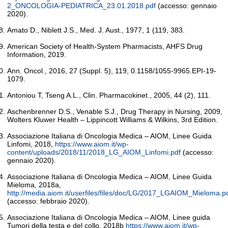
2_ONCOLOGIA-PEDIATRICA_23.01.2018.pdf
(accesso: gennaio
2020).
Amato D., Niblett J.S., Med. J. Aust., 1977, 1 (119, 383.
American Society of Health-System Pharmacists, AHFS Drug
Information, 2019.
Ann. Oncol., 2016, 27 (Suppl. 5), 119, 0.1158/1055-9965.EPI-19-
1079.
Antoniou T, Tseng A.L., Clin. Pharmacokinet., 2005, 44 (2), 111.
Aschenbrenner D.S., Venable S.J., Drug Therapy in Nursing, 2009,
Wolters Kluwer Health – Lippincott Williams & Wilkins, 3rd Edition.
Associazione Italiana di Oncologia Medica – AIOM, Linee Guida
Linfomi, 2018,
https://www.aiom.it/wp-
content/uploads/2018/11/2018_LG_AIOM_Linfomi.pdf
(accesso:
gennaio 2020).
Associazione Italiana di Oncologia Medica – AIOM, Linee Guida
Mieloma, 2018a,
http://media.aiom.it/userfiles/files/doc/LG/2017_LGAIOM_Mieloma.p
(accesso: febbraio 2020).
Associazione Italiana di Oncologia Medica – AIOM, Linee guida
Tumori della testa e del collo, 2018b
https://www.aiom.it/wp-