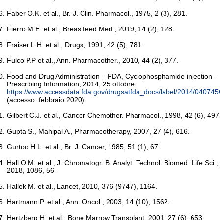
Faber O.K. et al., Br. J. Clin. Pharmacol., 1975, 2 (3), 281.
Fierro M.E. et al., Breastfeed Med., 2019, 14 (2), 128.
Fraiser L.H. et al., Drugs, 1991, 42 (5), 781.
Fulco P.P et al., Ann. Pharmacother., 2010, 44 (2), 377.
Food and Drug Administration – FDA, Cyclophosphamide injection –
Prescribing Information, 2014, 25 ottobre
https://www.accessdata.fda.gov/drugsatfda_docs/label/2014/040745
(accesso: febbraio 2020).
Gilbert C.J. et al., Cancer Chemother. Pharmacol., 1998, 42 (6), 497
Gupta S., Mahipal A., Pharmacotherapy, 2007, 27 (4), 616.
Gurtoo H.L. et al., Br. J. Cancer, 1985, 51 (1), 67.
Hall O.M. et al., J. Chromatogr. B. Analyt. Technol. Biomed. Life Sci.,
2018, 1086, 56.
Hallek M. et al., Lancet, 2010, 376 (9747), 1164.
Hartmann P. et al., Ann. Oncol., 2003, 14 (10), 1562.
Hertzberg H. et al., Bone Marrow Transplant, 2001, 27 (6), 653.