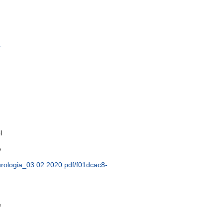
-
l
e
urologia_03.02.2020.pdf/f01dcac8-
e