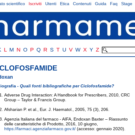
to scientifico
Iscriviti
Utenti
Etica
Contenuti
Guida
Faq
Stage
K
L
M
N
O
P
Q
R
S
T
U
V
W
X
Y
Z
ICLOFOSFAMIDE
doxan
liografia -
Quali fonti bibliografiche per Ciclofosfamide?
Adverse Drug Interaction: A Handbook for Prescribers, 2010, CRC
Group – Taylor & Francis Group.
Afsharian P. et al., Eur. J. Haematol., 2005, 75 (3), 206.
Agenzia Italiana del farmaco - AIFA, Endoxan Baxter – Riassunto
delle caratteristiche di Prodotto, 2016, 10 giugno,
https://farmaci.agenziafarmaco.gov.it/
(accesso: gennaio 2020).