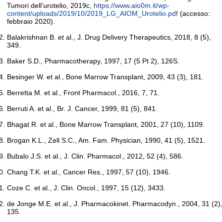
Tumori dell’urotelio, 2019c,
https://www.aio0m.it/wp-
content/uploads/2019/10/2019_LG_AIOM_Urotelio.pdf
(accesso:
febbraio 2020).
Balakrishnan B. et al., J. Drug Delivery Therapeutics, 2018, 8 (5),
349.
Baker S.D., Pharmacotherapy, 1997, 17 (5 Pt 2), 126S.
Besinger W. et al., Bone Marrow Transplant, 2009, 43 (3), 181.
Berretta M. et al., Front Pharmacol., 2016, 7, 71.
Berruti A. et al., Br. J. Cancer, 1999, 81 (5), 841.
Bhagat R. et al., Bone Marrow Transplant, 2001, 27 (10), 1109.
Brogan K.L., Zell S.C., Am. Fam. Physician, 1990, 41 (5), 1521.
Bubalo J.S. et al., J. Clin. Pharmacol., 2012, 52 (4), 586.
Chang T.K. et al., Cancer Res., 1997, 57 (10), 1946.
Coze C. et al., J. Clin. Oncol., 1997, 15 (12), 3433.
de Jonge M.E. et al., J. Pharmacokinet. Pharmacodyn., 2004, 31 (2)
135.