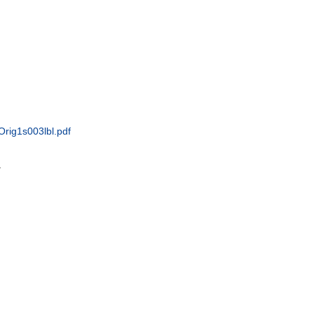
Orig1s003lbl.pdf
.