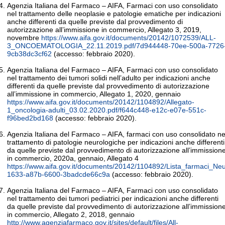
Agenzia Italiana del Farmaco – AIFA, Farmaci con uso consolidato
nel trattamento delle neoplasie e patologie ematiche per indicazioni
anche differenti da quelle previste dal provvedimento di
autorizzazione all’immissione in commercio, Allegato 3, 2019,
novembre
https://www.aifa.gov.it/documents/20142/1072539/ALL-
3_ONCOEMATOLOGIA_22.11.2019.pdf/7d944448-70ee-500a-7726
9cb38dc3cf62
(accesso: febbraio 2020).
Agenzia Italiana del Farmaco – AIFA, Farmaci con uso consolidato
nel trattamento dei tumori solidi nell’adulto per indicazioni anche
differenti da quelle previste dal provvedimento di autorizzazione
all’immissione in commercio, Allegato 1, 2020, gennaio
https://www.aifa.gov.it/documents/20142/1104892/Allegato-
1_oncologia-adulti_03.02.2020.pdf/f644c448-e12c-e07e-551c-
f96bed2bd168
(accesso: febbraio 2020).
Agenzia Italiana del Farmaco – AIFA, farmaci con uso consolidato ne
trattamento di patologie neurologiche per indicazioni anche differenti
da quelle previste dal provvedimento di autorizzazione all’immission
in commercio, 2020a, gennaio, Allegato 4
https://www.aifa.gov.it/documents/20142/1104892/Lista_farmaci_Ne
1633-a87b-6600-3badcde66c9a
(accesso: febbraio 2020).
Agenzia Italiana del Farmaco – AIFA, Farmaci con uso consolidato
nel trattamento dei tumori pediatrici per indicazioni anche differenti
da quelle previste dal provvedimento di autorizzazione all’immission
in commercio, Allegato 2, 2018, gennaio
http://www.agenziafarmaco.gov.it/sites/default/files/All-