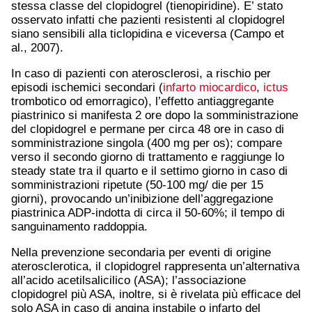
stessa classe del clopidogrel (tienopiridine). E’ stato
osservato infatti che pazienti resistenti al clopidogrel
siano sensibili alla ticlopidina e viceversa (Campo et
al., 2007).
In caso di pazienti con aterosclerosi, a rischio per
episodi ischemici secondari (
infarto miocardico
,
ictus
trombotico od emorragico), l’effetto antiaggregante
piastrinico si manifesta 2 ore dopo la somministrazione
del clopidogrel e permane per circa 48 ore in caso di
somministrazione singola (400 mg per os); compare
verso il secondo giorno di trattamento e raggiunge lo
steady state tra il quarto e il settimo giorno in caso di
somministrazioni ripetute (50-100 mg/ die per 15
giorni), provocando un’inibizione dell’aggregazione
piastrinica ADP-indotta di circa il 50-60%; il tempo di
sanguinamento raddoppia.
Nella prevenzione secondaria per eventi di origine
aterosclerotica, il clopidogrel rappresenta un’alternativa
all’acido acetilsalicilico (ASA); l’associazione
clopidogrel più ASA, inoltre, si è rivelata più efficace del
solo ASA in caso di angina instabile o infarto del