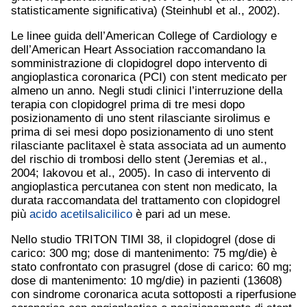
statisticamente significativa) (Steinhubl et al., 2002).
Le linee guida dell’American College of Cardiology e
dell’American Heart Association raccomandano la
somministrazione di clopidogrel dopo intervento di
angioplastica coronarica (PCI) con stent medicato per
almeno un anno. Negli studi clinici l’interruzione della
terapia con clopidogrel prima di tre mesi dopo
posizionamento di uno stent rilasciante sirolimus e
prima di sei mesi dopo posizionamento di uno stent
rilasciante paclitaxel è stata associata ad un aumento
del rischio di trombosi dello stent (Jeremias et al.,
2004; Iakovou et al., 2005). In caso di intervento di
angioplastica percutanea con stent non medicato, la
durata raccomandata del trattamento con clopidogrel
più
acido acetilsalicilico
è pari ad un mese.
Nello studio TRITON TIMI 38, il clopidogrel (dose di
carico: 300 mg; dose di mantenimento: 75 mg/die) è
stato confrontato con prasugrel (dose di carico: 60 mg;
dose di mantenimento: 10 mg/die) in pazienti (13608)
con sindrome coronarica acuta sottoposti a riperfusione