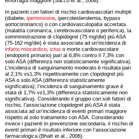
emorragia maggiore (Sacco et al., 2008).
In pazienti con fattori di rischio cardiovascolari multipli
(diabete,
ipertensione
, ipercolesterolemia, bypass
aortocoronarico) o con cardiovasculopatia accertata
(malattia coronarica, cerebrovascolare o periferica), la
somministrazione di clopidogrel (75 mg/die) più ASA
(75-162 mg/die) è stata associata ad un’incidenza di
infarto miocardico
,
ictus
o morte cardiovascolare
(endopoint primario) pari al 6,8% contro il 7,3% con
solo ASA (differenza non statisticamente significativa).
L’incidenza di sanguinamento moderato è risultata pari
al 2,1% vs1,3% rispettivamente con clopidogrel più
ASA o solo ASA (differenza statisticamente
significativa); l’incidenza di sanguinamento grave è
stata di 1,7% vs1,3% (differenza statisticamente non
significativa). Considerando il gruppo con soli fattori di
rischio, l’associazione clopidogrel più ASA è stata
associata ad un’incidenza di eventi primari maggiore
rispetto al solo trattamento con ASA. Considerando
invece i pazienti in prevenzione secondaria, il rischio di
eventi primari è risultato inferiore con l’associazione
farmacologica (Bhatt et al., 2006).