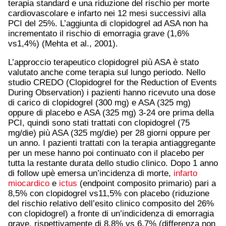
terapia standard e una riduzione del rischio per morte
cardiovascolare e infarto nei 12 mesi successivi alla
PCI del 25%. L’aggiunta di clopidogrel ad ASA non ha
incrementato il rischio di emorragia grave (1,6%
vs1,4%) (Mehta et al., 2001).
L’approccio terapeutico clopidogrel più ASA è stato
valutato anche come terapia sul lungo periodo. Nello
studio CREDO (Clopidogrel for the Reduction of Events
During Observation) i pazienti hanno ricevuto una dose
di carico di clopidogrel (300 mg) e ASA (325 mg)
oppure di placebo e ASA (325 mg) 3-24 ore prima della
PCI, quindi sono stati trattati con clopidogrel (75
mg/die) più ASA (325 mg/die) per 28 giorni oppure per
un anno. I pazienti trattati con la terapia antiaggregante
per un mese hanno poi continuato con il placebo per
tutta la restante durata dello studio clinico. Dopo 1 anno
di follow upè emersa un’incidenza di morte,
infarto
miocardico
e
ictus
(endpoint composito primario) pari a
8,5% con clopidogrel vs11,5% con placebo (riduzione
del rischio relativo dell’esito clinico composito del 26%
con clopidogrel) a fronte di un’indicidenza di emorragia
grave, rispettivamente di 8,8% vs 6,7% (differenza non