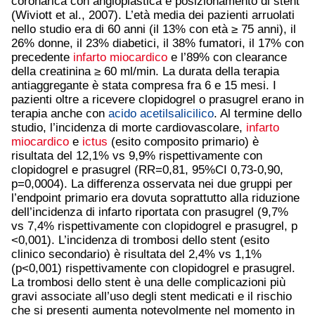
coronarica con angioplastica e posizionamento di stent
(Wiviott et al., 2007). L’età media dei pazienti arruolati
nello studio era di 60 anni (il 13% con età ≥ 75 anni), il
26% donne, il 23% diabetici, il 38% fumatori, il 17% con
precedente
infarto miocardico
e l’89% con clearance
della creatinina ≥ 60 ml/min. La durata della terapia
antiaggregante è stata compresa fra 6 e 15 mesi. I
pazienti oltre a ricevere clopidogrel o prasugrel erano in
terapia anche con
acido acetilsalicilico
. Al termine dello
studio, l’incidenza di morte cardiovascolare,
infarto
miocardico
e
ictus
(esito composito primario) è
risultata del 12,1% vs 9,9% rispettivamente con
clopidogrel e prasugrel (RR=0,81, 95%CI 0,73-0,90,
p=0,0004). La differenza osservata nei due gruppi per
l’endpoint primario era dovuta soprattutto alla riduzione
dell’incidenza di infarto riportata con prasugrel (9,7%
vs 7,4% rispettivamente con clopidogrel e prasugrel, p
<0,001). L’incidenza di trombosi dello stent (esito
clinico secondario) è risultata del 2,4% vs 1,1%
(p<0,001) rispettivamente con clopidogrel e prasugrel.
La trombosi dello stent è una delle complicazioni più
gravi associate all’uso degli stent medicati e il rischio
che si presenti aumenta notevolmente nel momento in