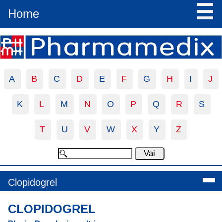
☰
Home
A
B
C
D
E
F
G
H
I
J
K
L
M
N
O
P
Q
R
S
T
U
V
W
X
Y
Z
Clopidogrel
CLOPIDOGREL