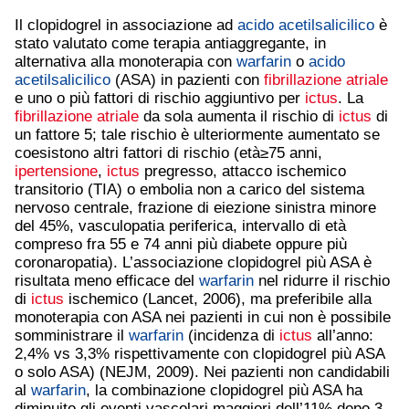
Il clopidogrel in associazione ad
acido acetilsalicilico
è
stato valutato come terapia antiaggregante, in
alternativa alla monoterapia con
warfarin
o
acido
acetilsalicilico
(ASA) in pazienti con
fibrillazione atriale
e uno o più fattori di rischio aggiuntivo per
ictus
. La
fibrillazione atriale
da sola aumenta il rischio di
ictus
di
un fattore 5; tale rischio è ulteriormente aumentato se
coesistono altri fattori di rischio (età≥75 anni,
ipertensione
,
ictus
pregresso, attacco ischemico
transitorio (TIA) o embolia non a carico del sistema
nervoso centrale, frazione di eiezione sinistra minore
del 45%, vasculopatia periferica, intervallo di età
compreso fra 55 e 74 anni più diabete oppure più
coronaropatia). L’associazione clopidogrel più ASA è
risultata meno efficace del
warfarin
nel ridurre il rischio
di
ictus
ischemico (Lancet, 2006), ma preferibile alla
monoterapia con ASA nei pazienti in cui non è possibile
somministrare il
warfarin
(incidenza di
ictus
all’anno:
2,4% vs 3,3% rispettivamente con clopidogrel più ASA
o solo ASA) (NEJM, 2009). Nei pazienti non candidabili
al
warfarin
, la combinazione clopidogrel più ASA ha
diminuito gli eventi vascolari maggiori dell’11% dopo 3