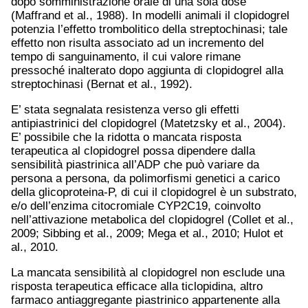
dopo somministrazione orale di una sola dose
(Maffrand et al., 1988). In modelli animali il clopidogrel
potenzia l’effetto trombolitico della streptochinasi; tale
effetto non risulta associato ad un incremento del
tempo di sanguinamento, il cui valore rimane
pressoché inalterato dopo aggiunta di clopidogrel alla
streptochinasi (Bernat et al., 1992).
E’ stata segnalata resistenza verso gli effetti
antipiastrinici del clopidogrel (Matetzsky et al., 2004).
E’ possibile che la ridotta o mancata risposta
terapeutica al clopidogrel possa dipendere dalla
sensibilità piastrinica all’ADP che può variare da
persona a persona, da polimorfismi genetici a carico
della glicoproteina-P, di cui il clopidogrel è un substrato,
e/o dell’enzima citocromiale CYP2C19, coinvolto
nell’attivazione metabolica del clopidogrel (Collet et al.,
2009; Sibbing et al., 2009; Mega et al., 2010; Hulot et
al., 2010.
La mancata sensibilità al clopidogrel non esclude una
risposta terapeutica efficace alla ticlopidina, altro
farmaco antiaggregante piastrinico appartenente alla