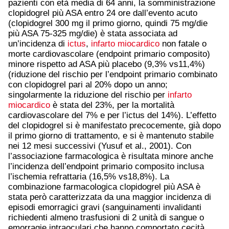
pazienti con età media di 64 anni, la somministrazione
clopidogrel più ASA entro 24 ore dall’evento acuto
(clopidogrel 300 mg il primo giorno, quindi 75 mg/die
più ASA 75-325 mg/die) è stata associata ad
un’incidenza di
ictus
,
infarto miocardico
non fatale o
morte cardiovascolare (endpoint primario composito)
minore rispetto ad ASA più placebo (9,3% vs11,4%)
(riduzione del rischio per l’endpoint primario combinato
con clopidogrel pari al 20% dopo un anno;
singolarmente la riduzione del rischio per
infarto
miocardico
è stata del 23%, per la mortalità
cardiovascolare del 7% e per l’ictus del 14%). L’effetto
del clopidogrel si è manifestato precocemente, già dopo
il primo giorno di trattamento, e si è mantenuto stabile
nei 12 mesi successivi (Yusuf et al., 2001). Con
l’associazione farmacologica è risultata minore anche
l’incidenza dell’endpoint primario composito inclusa
l’ischemia refrattaria (16,5% vs18,8%). La
combinazione farmacologica clopidogrel più ASA è
stata però caratterizzata da una maggior incidenza di
episodi emorragici gravi (sanguinamenti invalidanti
richiedenti almeno trasfusioni di 2 unità di sangue o
emorragie intraoculari che hanno comportato cecità