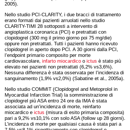
2005).
Nello studio PCI-CLARITY, i due bracci di trattamento
erano formati dai pazienti arruolati nello studio
CLARITY-TIMI 28 sottoposti a intervento di
angioplastica coronarica (PCI) e pretrattati con
clopidogrel (300 mg il primo giorno poi 75 mg/die)
oppure non pretrattati. Tutti i pazienti hanno ricevuto
clopidogrel in aperto dopo PCI. A 30 giorni dalla PCI,
l’endpoint primario composito per morte
cardiovascolare,
infarto miocardico
o
ictus
è stato più
elevato nei pazienti non pretrattati (6,2% vs3,6%).
Nessuna differenza è stata osservata per l’incidenza di
sanguinamento (1,9% vs2,0%) (Sabatine et al., 2005a).
Nello studio COMMIT (Clopidogrel and Metoprolol in
Myocardial Infarction Trial) la somministrazione di
clopidogrel più ASA entro 24 ore da IMA è stata
associata ad un’incidenza di morte, reinfarto
miocardico e
ictus
(misura di esito primaria composita)
pari a 9,2% vs10,1% con solo ASA (follow up 28 giorni).
L’incidenza di morte per qualsiasi causa è stata pari a
7,5% vs8,1% rispettivamente con clopidogrel o