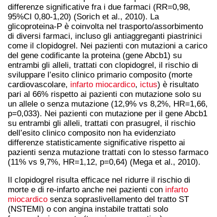
differenze significative fra i due farmaci (RR=0,98,
95%CI 0,80-1,20) (Sorich et al., 2010). La
glicoproteina-P è coinvolta nel trasporto/assorbimento
di diversi farmaci, incluso gli antiaggreganti piastrinici
come il clopidogrel. Nei pazienti con mutazioni a carico
del gene codificante la proteina (gene Abcb1) su
entrambi gli alleli, trattati con clopidogrel, il rischio di
sviluppare l’esito clinico primario composito (morte
cardiovascolare,
infarto miocardico
,
ictus
) è risultato
pari al 66% rispetto ai pazienti con mutazione solo su
un allele o senza mutazione (12,9% vs 8,2%, HR=1,66,
p=0,033). Nei pazienti con mutazione per il gene Abcb1
su entrambi gli alleli, trattati con prasugrel, il rischio
dell’esito clinico composito non ha evidenziato
differenze statisticamente significative rispetto ai
pazienti senza mutazione trattati con lo stesso farmaco
(11% vs 9,7%, HR=1,12, p=0,64) (Mega et al., 2010).
Il clopidogrel risulta efficace nel ridurre il rischio di
morte e di re-infarto anche nei pazienti con
infarto
miocardico
senza sopraslivellamento del tratto ST
(NSTEMI) o con angina instabile trattati solo