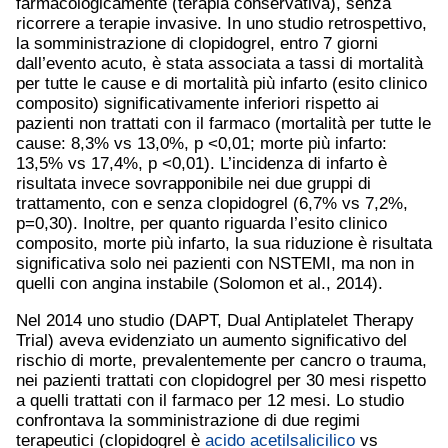
farmacologicamente (terapia conservativa), senza
ricorrere a terapie invasive. In uno studio retrospettivo,
la somministrazione di clopidogrel, entro 7 giorni
dall’evento acuto, è stata associata a tassi di mortalità
per tutte le cause e di mortalità più infarto (esito clinico
composito) significativamente inferiori rispetto ai
pazienti non trattati con il farmaco (mortalità per tutte le
cause: 8,3% vs 13,0%, p <0,01; morte più infarto:
13,5% vs 17,4%, p <0,01). L’incidenza di infarto è
risultata invece sovrapponibile nei due gruppi di
trattamento, con e senza clopidogrel (6,7% vs 7,2%,
p=0,30). Inoltre, per quanto riguarda l’esito clinico
composito, morte più infarto, la sua riduzione è risultata
significativa solo nei pazienti con NSTEMI, ma non in
quelli con angina instabile (Solomon et al., 2014).
Nel 2014 uno studio (DAPT, Dual Antiplatelet Therapy
Trial) aveva evidenziato un aumento significativo del
rischio di morte, prevalentemente per cancro o trauma,
nei pazienti trattati con clopidogrel per 30 mesi rispetto
a quelli trattati con il farmaco per 12 mesi. Lo studio
confrontava la somministrazione di due regimi
terapeutici (clopidogrel è
acido acetilsalicilico
vs