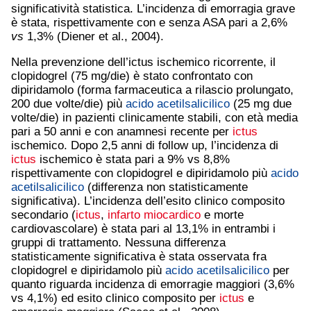
significatività statistica. L’incidenza di emorragia grave
è stata, rispettivamente con e senza ASA pari a 2,6%
vs
1,3% (Diener et al., 2004).
Nella prevenzione dell’ictus ischemico ricorrente, il
clopidogrel (75 mg/die) è stato confrontato con
dipiridamolo (forma farmaceutica a rilascio prolungato,
200 due volte/die) più
acido acetilsalicilico
(25 mg due
volte/die) in pazienti clinicamente stabili, con età media
pari a 50 anni e con anamnesi recente per
ictus
ischemico. Dopo 2,5 anni di follow up, l’incidenza di
ictus
ischemico è stata pari a 9% vs 8,8%
rispettivamente con clopidogrel e dipiridamolo più
acido
acetilsalicilico
(differenza non statisticamente
significativa). L’incidenza dell’esito clinico composito
secondario (
ictus
,
infarto miocardico
e morte
cardiovascolare) è stata pari al 13,1% in entrambi i
gruppi di trattamento. Nessuna differenza
statisticamente significativa è stata osservata fra
clopidogrel e dipiridamolo più
acido acetilsalicilico
per
quanto riguarda incidenza di emorragie maggiori (3,6%
vs 4,1%) ed esito clinico composito per
ictus
e