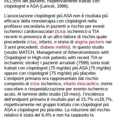
vs1,55% dei pazienti, rispettivamente trattati con
clopidogrel e ASA (Lancet, 1996).
L’associazione clopidogrel più ASA non è risultata più
efficace della monoterapia con clopidogrel nella
profilassi secondaria in pazienti a rischio per eventi
ischemici cardiovascolari (
ictus
ischemico o TIA
recenti in presenza di un altro fattore di rischio quale
precedente
ictus
, infarto, o storia di
angina pectoris
nei
3 anni precedenti,
diabete mellito
). In questo studio
(studio MATCH, Management of Atherotrombosis with
Clopidogrel in High-risk patients with recent TIA or
ischaemic stroke) i pazienti arruolati (7599) sono stati
trattati con clopidogrel (75 mg/die) più ASA (75 mg/die)
oppure con clopidogrel (75 mg/die) più placebo.
L’endpoint primario era rappresentato dal rischio
composito di
ictus
ischemico,
infarto miocardico
, morte
vascolare o riospedalizzazione per evento ischemico
acuto. Al termine dello studio (18 mesi), l’incidenza
dell’endpoint primario è risultato pari al 15,7% vs16,7%,
rispettivamente nel gruppo trattato con clopidogrel più
ASA e clopidogrel più placebo. La riduzione del rischio
relativo è stata del 6,4% e non ha raggiunto la