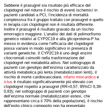
Sebbene il prasugrel sia risultato più efficace del
clopidogrel nel ridurre il rischio di eventi ischemici in
pazienti candidati a PCI, l’incidenza di mortalità
complessiva fra il gruppo trattato con prasugrel e quello
in terapia con clopidogrel non è risultata differente.
Inoltre il prasugrel è risultato gravato da un rischio
emorragico maggiore. L’analisi dei dati di polimorfismo
genetico relativi al CYP2C19 e alla glicoproteina-P ha
messo in evidenza come l’efficacia del clopidogrel
possa variare in modo significativo in presenza di
varianti genetiche. Il CYP2C19 è uno degli enzimi
citocromiali coinvolti nella trasformazione del
clopidogrel nel metabolita attivo. Nel sottogruppo di
pazienti con genotipo dell’enzima caratterizzato da
attività metabolica più lenta (metabolizzatori lenti), il
rischio di morte cardiovascolare,
infarto miocardico
e
ictus
è risultato significativamente più elevato con
clopidogrel rispetto a prasugrel (RR=0,57, 95%CI 0,39-
0,83); nel sottogruppo di pazienti con genotipo
dell’enzima normale (metabolizzatori estesi, che
rappresentano circa il 70% della popolazione), il rischio
dell’esito clinico composito non ha presentato