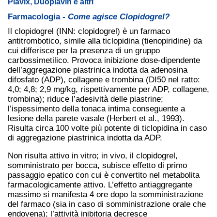
Plavix, Duoplavin e altri
Farmacologia -
Come agisce Clopidogrel?
Il clopidogrel (INN: clopidogrel) è un farmaco
antitrombotico, simile alla ticlopidina (tienopiridine) da
cui differisce per la presenza di un gruppo
carbossimetilico. Provoca inibizione dose-dipendente
dell’aggregazione piastrinica indotta da adenosina
difosfato (ADP), collagene e trombina (DI50 nel ratto:
4,0; 4,8; 2,9 mg/kg, rispettivamente per ADP, collagene,
trombina); riduce l’adesività delle piastrine;
l’ispessimento della tonaca intima conseguente a
lesione della parete vasale (Herbert et al., 1993).
Risulta circa 100 volte più potente di ticlopidina in caso
di aggregazione piastrinica indotta da ADP.
Non risulta attivo in vitro; in vivo, il clopidogrel,
somministrato per bocca, subisce effetto di primo
passaggio epatico con cui è convertito nel metabolita
farmacologicamente attivo. L’effetto antiaggregante
massimo si manifesta 4 ore dopo la somministrazione
del farmaco (sia in caso di somministrazione orale che
endovena); l’attività inibitoria decresce