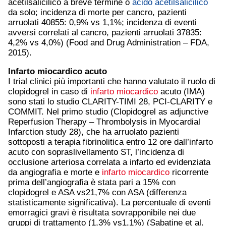
acetilsalicilico a breve termine o
acido acetilsalicilico
da solo; incidenza di morte per cancro, pazienti
arruolati 40855: 0,9% vs 1,1%; incidenza di eventi
avversi correlati al cancro, pazienti arruolati 37835:
4,2% vs 4,0%) (Food and Drug Administration – FDA,
2015).
Infarto miocardico
acuto
I trial clinici più importanti che hanno valutato il ruolo di
clopidogrel in caso di
infarto miocardico
acuto (IMA)
sono stati lo studio CLARITY-TIMI 28, PCI-CLARITY e
COMMIT. Nel primo studio (Clopidogrel as adjunctive
Reperfusion Therapy – Thrombolysis in Myocardial
Infarction study 28), che ha arruolato pazienti
sottoposti a terapia fibrinolitica entro 12 ore dall’infarto
acuto con sopraslivellamento ST, l’incidenza di
occlusione arteriosa correlata a infarto ed evidenziata
da angiografia e morte e
infarto miocardico
ricorrente
prima dell’angiografia è stata pari a 15% con
clopidogrel e ASA vs21,7% con ASA (differenza
statisticamente significativa). La percentuale di eventi
emorragici gravi è risultata sovrapponibile nei due
gruppi di trattamento (1,3% vs1,1%) (Sabatine et al.