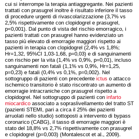
cui si interrompe la terapia antiaggregante. Nei pazienti
trattati con prasugrel inoltre è risultato inferiore il tasso
di procedure urgenti di rivascolarizzazione (3,7% vs
2,5% rispettivamente con clopidogrel e prasugrel,
p<0,001). Dal punto di vista del rischio emorragico, i
pazienti trattati con prasugrel hanno evidenziato un
tasso più elevato di emorragie maggiori rispetto ai
pazienti in terapia con clopidogrel (2,4% vs 1,8%;
Hr=1,32, 95%CI 1,03-1,68, p=0,03) e di sanguinamenti
con rischio per la vita (1,4% vs 0,9%, p=0,01), incluso
sanguinamenti non fatali (1,1% vs 0,9%, Hr=1,25,
p=0,23) e fatali (0,4% vs 0,1%, p=0,002). Nel
sottogruppo di pazienti con precedente
ictus
o attacco
ischemico transitorio è stato riscontrato un aumento di
emorragie intracraniche con prasugrel rispetto a
clopidogrel. Nel sottogruppo di pazienti con
infarto
miocardico
associato a sopraslivellamento del tratto ST
(pazienti STEMI, pari a circa il 25% dei pazienti
arruolati nello studio) sottoposti a intervento di bypass
coronarico (CABG), il tasso di emorragie maggiori è
stato del 18,8% vs 2,7% rispettivamente con prasugrel
e clopidogrel (p=0,003) (Montalescot et al., 2009).