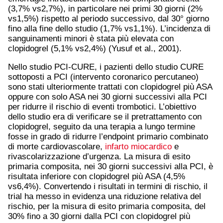
(3,7% vs2,7%), in particolare nei primi 30 giorni (2%
vs1,5%) rispetto al periodo successivo, dal 30° giorno
fino alla fine dello studio (1,7% vs1,1%). L’incidenza di
sanguinamenti minori è stata più elevata con
clopidogrel (5,1% vs2,4%) (Yusuf et al., 2001).
Nello studio PCI-CURE, i pazienti dello studio CURE
sottoposti a PCI (intervento coronarico percutaneo)
sono stati ulteriormente trattati con clopidogrel più ASA
oppure con solo ASA nei 30 giorni successivi alla PCI
per ridurre il rischio di eventi trombotici. L’obiettivo
dello studio era di verificare se il pretrattamento con
clopidogrel, seguito da una terapia a lungo termine
fosse in grado di ridurre l’endpoint primario combinato
di morte cardiovascolare,
infarto miocardico
e
rivascolarizzazione d’urgenza. La misura di esito
primaria composita, nei 30 giorni successivi alla PCI, è
risultata inferiore con clopidogrel più ASA (4,5%
vs6,4%). Convertendo i risultati in termini di rischio, il
trial ha messo in evidenza una riduzione relativa del
rischio, per la misura di esito primaria composita, del
30% fino a 30 giorni dalla PCI con clopidogrel più