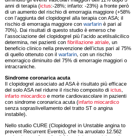
anni di terapia (
ictus
:-28%; infarto: -23%) a fronte però
di un aumento del rischio di emorragia maggiore (+58%
con l’aggiunta del clopidogrel alla terapia con ASA; il
rischio di emorragia maggiore con
warfarin
è pari al
70%). Dai risultati di questo studio è emerso che
l’associazione del clopidogrel più l’acido acetilsalicilico
determina, nei pazienti con
fibrillazione atriale
, un
beneficio clinico nella prevenzione dell’ictus pari al 75%
di quello ottenuto con il
warfarin
, con un rischio
emorragico diminuito del 75% di emorragie maggiori o
intracraniche.
Sindrome coronarica acuta
Il clopidogrel associato ad ASA è risultato più efficace
del solo ASA nel ridurre il rischio composito di
ictus
,
infarto miocardico
e morte cardiovascolare in pazienti
con sindrome coronarica acuta (
infarto miocardico
senza sopraslivellamento del tratto ST o angina
instabile).
Nello studio CURE (Clopidogrel in Unstable angina to
prevent Recurrent Events), che ha arruolato 12.562