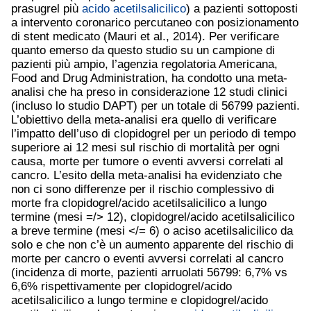
prasugrel più
acido acetilsalicilico
) a pazienti sottoposti
a intervento coronarico percutaneo con posizionamento
di stent medicato (Mauri et al., 2014). Per verificare
quanto emerso da questo studio su un campione di
pazienti più ampio, l’agenzia regolatoria Americana,
Food and Drug Administration, ha condotto una meta-
analisi che ha preso in considerazione 12 studi clinici
(incluso lo studio DAPT) per un totale di 56799 pazienti.
L’obiettivo della meta-analisi era quello di verificare
l’impatto dell’uso di clopidogrel per un periodo di tempo
superiore ai 12 mesi sul rischio di mortalità per ogni
causa, morte per tumore o eventi avversi correlati al
cancro. L’esito della meta-analisi ha evidenziato che
non ci sono differenze per il rischio complessivo di
morte fra clopidogrel/acido acetilsalicilico a lungo
termine (mesi =/> 12), clopidogrel/acido acetilsalicilico
a breve termine (mesi </= 6) o aciso acetilsalicilico da
solo e che non c’è un aumento apparente del rischio di
morte per cancro o eventi avversi correlati al cancro
(incidenza di morte, pazienti arruolati 56799: 6,7% vs
6,6% rispettivamente per clopidogrel/acido
acetilsalicilico a lungo termine e clopidogrel/acido