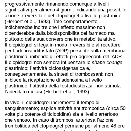
progressivamente rimanendo comunque a livelli
significativi per almeno 4 giorni, indicando una possibile
azione irreversibile del clopidogrel a livello piastrinico
(Herbert et al., 1993). Tale comportamento
indicherebbe inoltre che l’effetto massimo non
dipenderebbe dalla biodisponibilità del farmaco ma
piuttosto dalla sua conversione in metabolita attivo.
Il clopidogrel si lega in modo irreversibile al recettore
per l’adenosindifosfato (ADP) presente sulla membrana
piastrinica, inibendo gli effetti pro-aggreganti dell’ADP.
Il clopidogrel non sembra influenzare lo
shape change
piastrinico; l’attività ciclossigenasica e,
conseguentemente, la sintesi di trombossani; non
inibisce la ricaptazione di adenosina a livello
piastrinico; l’attività della fosfodiesterasi; non stimola
l’adenilato ciclasi (Herbert et al., 1993).
In vivo, il clopidogrel incrementa il tempo di
sanguinamento; esplica attività antitrombotica (circa 50
volte più potente di ticlopidina) sia a livello arterioso
che venoso. In caso di trombosi arteriosa l’azione
trombolitica del clopidogrel permane per almeno 48 ore