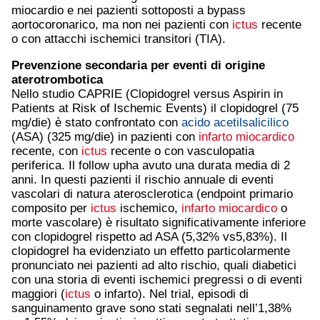
miocardio e nei pazienti sottoposti a bypass
aortocoronarico, ma non nei pazienti con
ictus
recente
o con attacchi ischemici transitori (TIA).
Prevenzione secondaria per eventi di origine
aterotrombotica
Nello studio CAPRIE (Clopidogrel versus Aspirin in
Patients at Risk of Ischemic Events) il clopidogrel (75
mg/die) è stato confrontato con
acido acetilsalicilico
(ASA) (325 mg/die) in pazienti con
infarto miocardico
recente, con
ictus
recente o con vasculopatia
periferica. Il follow upha avuto una durata media di 2
anni. In questi pazienti il rischio annuale di eventi
vascolari di natura aterosclerotica (endpoint primario
composito per
ictus
ischemico,
infarto miocardico
o
morte vascolare) è risultato significativamente inferiore
con clopidogrel rispetto ad ASA (5,32% vs5,83%). Il
clopidogrel ha evidenziato un effetto particolarmente
pronunciato nei pazienti ad alto rischio, quali diabetici
con una storia di eventi ischemici pregressi o di eventi
maggiori (
ictus
o infarto). Nel trial, episodi di
sanguinamento grave sono stati segnalati nell’1,38%