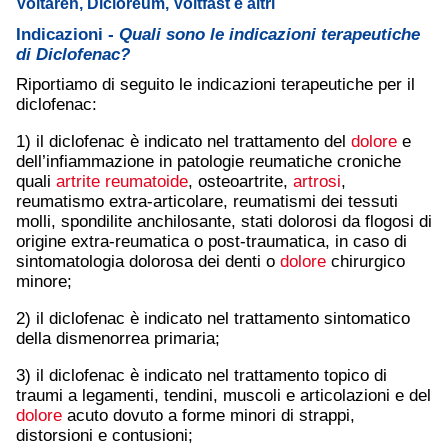
Voltaren, Dicloreum, Voltfast e altri
Indicazioni -
Quali sono le indicazioni terapeutiche
di Diclofenac?
Riportiamo di seguito le indicazioni terapeutiche per il
diclofenac:
1) il diclofenac è indicato nel trattamento del
dolore
e
dell’infiammazione in patologie reumatiche croniche
quali
artrite reumatoide
, osteoartrite,
artrosi
,
reumatismo extra-articolare, reumatismi dei tessuti
molli, spondilite anchilosante, stati dolorosi da flogosi di
origine extra-reumatica o post-traumatica, in caso di
sintomatologia dolorosa dei denti o
dolore
chirurgico
minore;
2) il diclofenac è indicato nel trattamento sintomatico
della dismenorrea primaria;
3) il diclofenac è indicato nel trattamento topico di
traumi a legamenti, tendini, muscoli e articolazioni e del
dolore
acuto dovuto a forme minori di strappi,
distorsioni e contusioni;