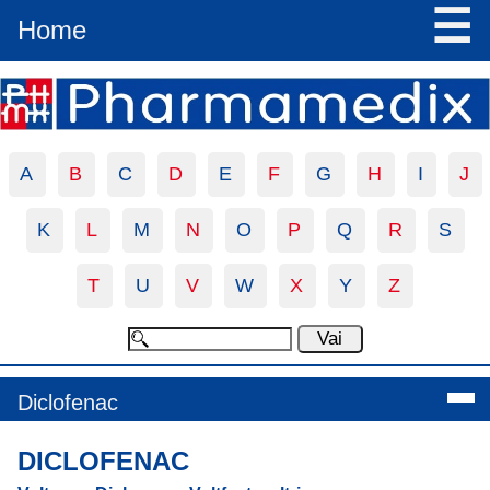
☰
Home
A
B
C
D
E
F
G
H
I
J
K
L
M
N
O
P
Q
R
S
T
U
V
W
X
Y
Z
Diclofenac
DICLOFENAC