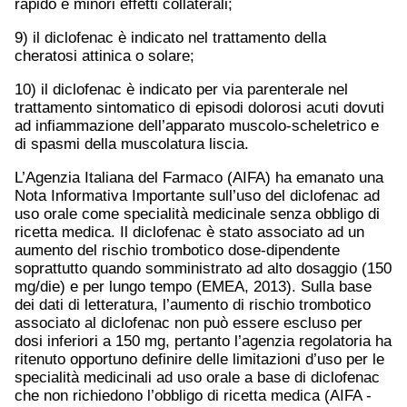
rapido e minori effetti collaterali;
9) il diclofenac è indicato nel trattamento della
cheratosi attinica o solare;
10) il diclofenac è indicato per via parenterale nel
trattamento sintomatico di episodi dolorosi acuti dovuti
ad infiammazione dell’apparato muscolo-scheletrico e
di spasmi della muscolatura liscia.
L’Agenzia Italiana del Farmaco (AIFA) ha emanato una
Nota Informativa Importante sull’uso del diclofenac ad
uso orale come specialità medicinale senza obbligo di
ricetta medica. Il diclofenac è stato associato ad un
aumento del rischio trombotico dose-dipendente
soprattutto quando somministrato ad alto dosaggio (150
mg/die) e per lungo tempo (EMEA, 2013). Sulla base
dei dati di letteratura, l’aumento di rischio trombotico
associato al diclofenac non può essere escluso per
dosi inferiori a 150 mg, pertanto l’agenzia regolatoria ha
ritenuto opportuno definire delle limitazioni d’uso per le
specialità medicinali ad uso orale a base di diclofenac
che non richiedono l’obbligo di ricetta medica (AIFA -