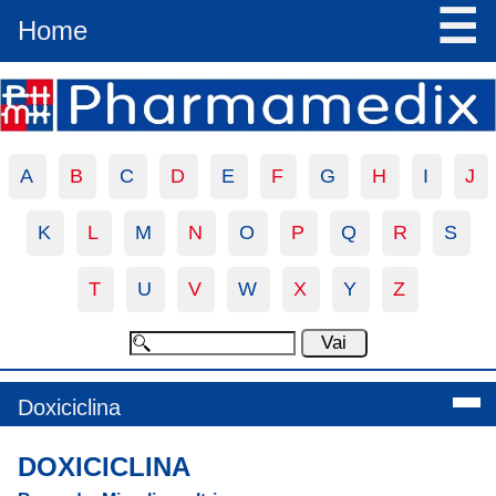
☰
Home
A
B
C
D
E
F
G
H
I
J
K
L
M
N
O
P
Q
R
S
T
U
V
W
X
Y
Z
Doxiciclina
DOXICICLINA