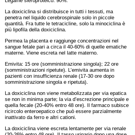
Legame sieroproteico: 90%.
La doxiciclina si distribuisce in tutti i tessuti, ma
penetra nel liquido cerebrospinale solo in piccole
quantità. Fra tutte le tetracicline, solo la minociclina è
più lipofila della doxiciclina.
Permea la placenta e raggiunge concentrazioni nel
sangue fetale pari a circa il 40-60% di quelle ematiche
materne. Viene escreta nel latte materno.
Emivita: 15 ore (somministrazione singola); 22 ore
(somministrazioni ripetute). L’emivita aumenta in
pazienti con insufficienza renale (17-30 ore dopo
somministrazione singola e ripetuta).
La doxiciclina non viene metabolizzata per via epatica
se non in minima parte; la via d’escrezione principale e
quella fecale (20-40% entro 48 ore). Il farmaco subisce
ricircolo enteroepatico che può essere parzialmente
inattivato da ferro e altri cationi.
La doxiciclina viene escreta lentamente per via renale
(20-26% entro 48 ore). Il tasso urinario dopo una dose