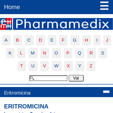
☰
Home
A
B
C
D
E
F
G
H
I
J
K
L
M
N
O
P
Q
R
S
T
U
V
W
X
Y
Z
Eritromicina
ERITROMICINA