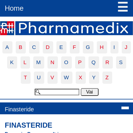
☰
Home
A
B
C
D
E
F
G
H
I
J
K
L
M
N
O
P
Q
R
S
T
U
V
W
X
Y
Z
Finasteride
FINASTERIDE