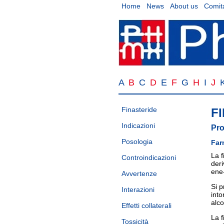
Home
News
About us
Comita
A
B
C
D
E
F
G
H
I
J
Finasteride
F
Indicazioni
Pro
Posologia
Far
La f
Controindicazioni
deri
ene
Avvertenze
Si p
Interazioni
into
alco
Effetti collaterali
La f
Tossicità