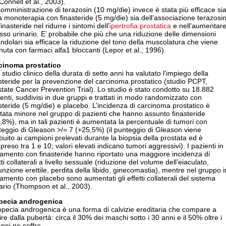
onnell et al., 2003).
omministrazione di terazosin (10 mg/die) invece è stata più efficace si
a monoterapia con finasteride (5 mg/die) sia dell’associazione terazosi
finasteride nel ridurre i sintomi dell’
ipertrofia prostatica
e nell’aumentar
lusso urinario. E’ probabile che più che una riduzione delle dimensioni
ndolari sia efficace la riduzione del tono della muscolatura che viene
nuta con farmaci alfa1 bloccanti (Lepor et al., 1996).
cinoma prostatico
studio clinico della durata di sette anni ha valutato l’impiego della
steride per la prevenzione del carcinoma prostatico (studio PCPT,
tate Cancer Prevention Trial). Lo studio è stato condotto su 18.882
enti, suddivisi in due gruppi e trattati in modo randomizzato con
steride (5 mg/die) e placebo. L’incidenza di carcinoma prostatico è
ltata minore nel gruppo di pazienti che hanno assunto finasteride
,8%), ma in tali pazienti è aumentata la percentuale di tumori con
eggio di Gleason >/= 7 (+25,5%) (il punteggio di Gleason viene
ibuito ai campioni prelevati durante la biopsia della prostata ed è
reso tra 1 e 10; valori elevati indicano tumori aggressivi). I pazienti in
tamento con finasteride hanno riportato una maggiore incidenza di
tti collaterali a livello sessuale (riduzione del volume dell’eiaculato,
unzione erettile, perdita della libido, ginecomastia), mentre nel gruppo i
tamento con placebo sono aumentati gli effetti collaterali del sistema
ario (Thompson et al., 2003).
pecia androgenica
opecia androgenica è una forma di calvizie ereditaria che compare a
ire dalla pubertà: circa il 30% dei maschi sotto i 30 anni e il 50% oltre i
nni ne soffre.