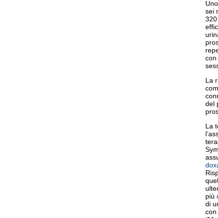
Uno 
sei 
320 
effi
urin
pro
repe
con 
sess
La r
com
conn
del 
pro
La t
l’as
tera
Sym
assu
dox
Risp
que
ulte
più
di u
con 