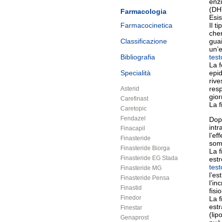
enzi
(DH
Farmacologia
Esis
Farmacocinetica
Il t
cher
Classificazione
guai
un’e
Bibliografia
tes
La f
Specialità
epid
rive
resp
Asterid
gior
Carefinast
La f
Caretopic
Fendazel
Dopo
intr
Finacapil
l’ef
Finasteride
som
Finasteride Biorga
La f
Finasteride EG Stada
estr
tes
Finasteride MG
l’es
Finasteride Pensa
l’in
Finastid
fisi
Finedor
La f
estr
Finestar
(lip
Genaprost