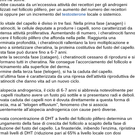
bbe causata da un’eccessiva attività dei recettori per gli androgeni
lizzati nel follicolo pilifero, per un aumento del numero dei recettori
ssi oppure per un incremento del
testosterone
locale o sistemico.
iclo vitale del capello è diviso in tre fasi. Nella prima fase (anagen) i
atinociti, le cellule deputate a produrre i capelli, sono caratterizzati da
ntensa attività proliferativa. Aumentando di numero, i cheratinociti fann
cere il follicolo pilifero che affonda nella pelle. Raggiunta una
rminata profondità, i cheratinociti rallentano la loro moltiplicazione e
iano a sintetizzare cheratina, la proteina costitutiva del fusto del capello
ta fase può durare fino a 6-7 anni.
nte la seconda fase (catagen), i cheratinociti cessano di riprodursi e si
formano tutti in cheratina. Ne consegue l’accorciamento del follicolo e
vicinamento alla superficie del derma.
ermine della terza fase (telogen), si ha la caduta del capello.
t’ultima fase è caratterizzata da una ripresa dell’attività riproduttiva de
atinociti che danno vita ad un nuovo ciclo.
’alopecia androgenica, il ciclo di 6-7 anni si abbrevia notevolmente per
i capelli risultano avere un fusto più sottile e si presentano radi e deboli.
evata caduta dei capelli non è dovuta direttamente a questa forma di
ecia, ma al “telogen effluvium”, fenomeno che si associa
quentemente all’alopecia androgenica con cause però diverse.
evata concentrazione di DHT a livello del follicolo pilifero determina un
ungamento della fase di crescita del follicolo a scapito della fase di
uzione del fusto del capello. La finasteride, inibendo l’enzima, ripristin
rmali livelli di DHT (riduzione pari al 65% a livello locale con dosi