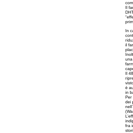
comp
Il f
DHT
“eff
prim
In c
cont
ridu
il f
plac
Inol
una 
farm
cape
Il 
ripr
vist
è a
in b
Per 
dei 
nell
(Wal
L’ef
indi
fra 
stor