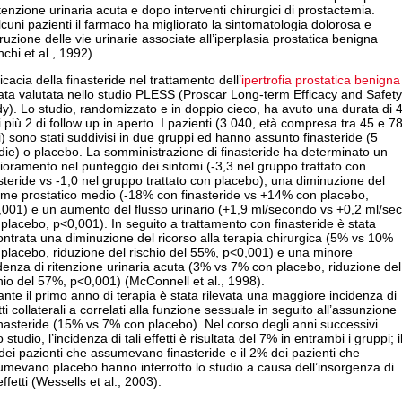
itenzione urinaria acuta e dopo interventi chirurgici di prostactemia.
lcuni pazienti il farmaco ha migliorato la sintomatologia dolorosa e
truzione delle vie urinarie associate all’iperplasia prostatica benigna
chi et al., 1992).
ficacia della finasteride nel trattamento dell’
ipertrofia prostatica benigna
ata valutata nello studio PLESS (Proscar Long-term Efficacy and Safety
y). Lo studio, randomizzato e in doppio cieco, ha avuto una durata di 
 più 2 di follow up in aperto. I pazienti (3.040, età compresa tra 45 e 7
) sono stati suddivisi in due gruppi ed hanno assunto finasteride (5
ie) o placebo. La somministrazione di finasteride ha determinato un
ioramento nel punteggio dei sintomi (-3,3 nel gruppo trattato con
steride vs -1,0 nel gruppo trattato con placebo), una diminuzione del
ume prostatico medio (-18% con finasteride vs +14% con placebo,
001) e un aumento del flusso urinario (+1,9 ml/secondo vs +0,2 ml/sec
placebo, p<0,001). In seguito a trattamento con finasteride è stata
ontrata una diminuzione del ricorso alla terapia chirurgica (5% vs 10%
placebo, riduzione del rischio del 55%, p<0,001) e una minore
denza di ritenzione urinaria acuta (3% vs 7% con placebo, riduzione del
hio del 57%, p<0,001) (McConnell et al., 1998).
nte il primo anno di terapia è stata rilevata una maggiore incidenza di
tti collaterali a correlati alla funzione sessuale in seguito all’assunzione
inasteride (15% vs 7% con placebo). Nel corso degli anni successivi
o studio, l’incidenza di tali effetti è risultata del 7% in entrambi i gruppi; i
ei pazienti che assumevano finasteride e il 2% dei pazienti che
mevano placebo hanno interrotto lo studio a causa dell’insorgenza di
 effetti (Wessells et al., 2003).