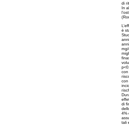
di r
In a
l’os
(Ron
L’ef
è st
Stud
anni
anni
mg/d
migl
fina
vol
p<0,
con 
risc
con 
inci
risc
Dura
effe
di f
dell
4% d
assu
tali