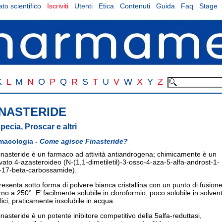
to scientifico
Iscriviti
Utenti
Etica
Contenuti
Guida
Faq
Stage
K
L
M
N
O
P
Q
R
S
T
U
V
W
X
Y
Z
INASTERIDE
pecia, Proscar e altri
macologia -
Come agisce Finasteride?
inasteride è un farmaco ad attività antiandrogena; chimicamente è un
vato 4-azasteroideo (N-(1,1-dimetiletil)-3-osso-4-aza-5-alfa-androst-1-
-17-beta-carbossamide).
resenta sotto forma di polvere bianca cristallina con un punto di fusion
rno a 250°. E’ facilmente solubile in cloroformio, poco solubile in solvent
lici, praticamente insolubile in acqua.
inasteride è un potente inibitore competitivo della 5alfa-reduttasi,