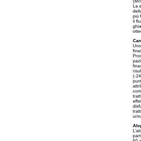
(McC
La s
dell
più 
il f
ghia
otte
Car
Uno 
fina
Pros
pazi
fina
risu
(-24
punt
attr
comp
trat
effe
disf
trat
urin
Alo
L’al
part
50 a