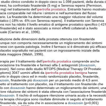
studio clinico condotto in doppio cieco su 1.098 pazienti, della durata d
mesi, ha confrontato finasteride (5 mg) e Serenoa repens (Permixon,
mg) nel trattamento dell’
ipertrofia prostatica
. Entrambi hanno mostrato
cacia comparabile nel ridurre i sintomi e nell’aumentare del flusso
ario. La finasteride ha determinato una maggior riduzione del volume
statico (-18% vs -6% con Serenoa repens). Il trattamento con Serenoa
ns non ha ridotto il livello ematico di antigene prostatico specifico (-41
finasteride) ed è stato associato a minori effetti collaterali a livello
uale (Carraro et al., 1996).
iduzione delle dimensioni della prostata ottenuta con finasteride
unque non comporta necessariamente un miglioramento dei sintomi
essi con questa patologia. Inoltre il farmaco si è dimostrato più efficac
placebo soprattutto nei pazienti con un ingrossamento iniziale della
stata maggiore (Walsh, 1996).
erapia per il trattamento dell’
ipertrofia prostatica
comprende anche
sociazione tra finasteride e farmaci alfa-1 antagonisti (
doxazosin
,
zosin). Nel corso dello studio MTOPS (Medical Therapy Of Prostatic
ptoms) 3047 uomini affetti da
ipertrofia prostatica benigna
hanno
nto in doppio cieco ed in modo randomizzato placebo, finasteride,
azosin
, finasteride più
doxazosin
per un periodo medio di 4,5 anni.
etto al trattamento con placebo, sia il trattamento con finasteride che
llo con
doxazosin
hanno determinato un miglioramento dei sintomi; un
riore riduzione dei sintomi è stata ottenuta con l’associazione finasterid
doxazosin
. Il rischio di sviluppare ritenzione urinaria acuta e la necessit
na terapia chirurgica sono risultate diminuite in seguito al trattamento
finasteride, sia da sola che in associazione a
doxazosin
(p<0,001)