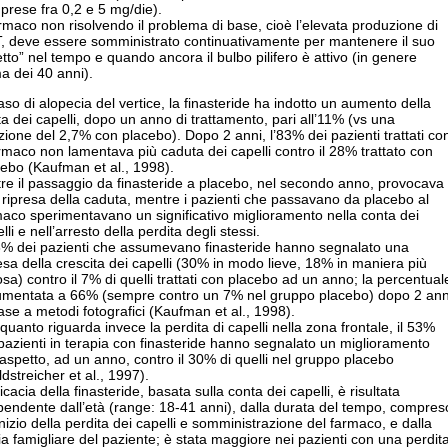
rese fra 0,2 e 5 mg/die).
armaco non risolvendo il problema di base, cioè l’elevata produzione di
, deve essere somministrato continuativamente per mantenere il suo
etto” nel tempo e quando ancora il bulbo pilifero è attivo (in genere
a dei 40 anni).
aso di alopecia del vertice, la finasteride ha indotto un aumento della
a dei capelli, dopo un anno di trattamento, pari all’11% (vs una
zione del 2,7% con placebo). Dopo 2 anni, l’83% dei pazienti trattati co
armaco non lamentava più caduta dei capelli contro il 28% trattato con
ebo (Kaufman et al., 1998).
tre il passaggio da finasteride a placebo, nel secondo anno, provocava
ripresa della caduta, mentre i pazienti che passavano da placebo al
aco sperimentavano un significativo miglioramento nella conta dei
lli e nell’arresto della perdita degli stessi.
48% dei pazienti che assumevano finasteride hanno segnalato una
esa della crescita dei capelli (30% in modo lieve, 18% in maniera più
osa) contro il 7% di quelli trattati con placebo ad un anno; la percentual
umentata a 66% (sempre contro un 7% nel gruppo placebo) dopo 2 ann
ase a metodi fotografici (Kaufman et al., 1998).
quanto riguarda invece la perdita di capelli nella zona frontale, il 53%
pazienti in terapia con finasteride hanno segnalato un miglioramento
’aspetto, ad un anno, contro il 30% di quelli nel gruppo placebo
dstreicher et al., 1997).
ficacia della finasteride, basata sulla conta dei capelli, è risultata
pendente dall’età (range: 18-41 anni), dalla durata del tempo, compres
inizio della perdita dei capelli e somministrazione del farmaco, e dalla
ia famigliare del paziente; è stata maggiore nei pazienti con una perdit