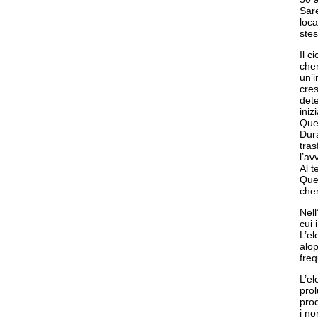
Sare
loca
ste
Il c
cher
un’i
cres
dete
iniz
Ques
Dura
tras
l’av
Al t
Ques
cher
Nell
cui 
L’el
alop
fre
L’el
prol
prod
i no