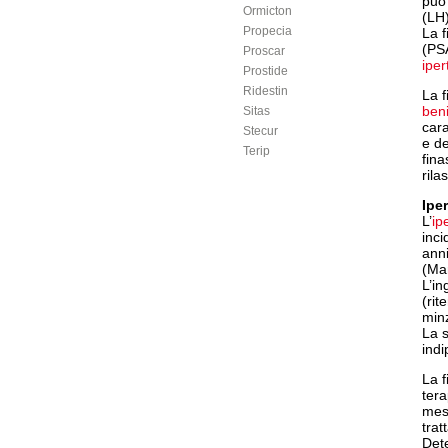
può 
Ormicton
(LH)
Propecia
La f
(PSA
Proscar
iper
Prostide
Ridestin
La f
ben
Sitas
cara
Stecur
e de
Terip
fina
rila
Ipe
L’
ip
inci
anni
(Mar
L’in
(rit
minz
La 
indi
La f
tera
mesi
tratt
Dete