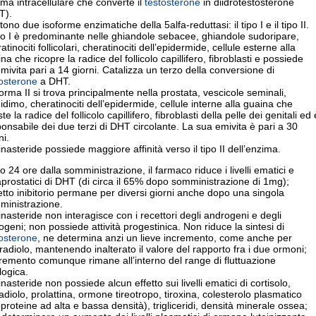
ma intracellulare che converte il
testosterone
in diidrotestosterone
T).
tono due isoforme enzimatiche della 5alfa-reduttasi: il tipo I e il tipo II.
ipo I è predominante nelle ghiandole sebacee, ghiandole sudoripare,
atinociti follicolari, cheratinociti dell’epidermide, cellule esterne alla
na che ricopre la radice del follicolo capillifero, fibroblasti e possiede
mivita pari a 14 giorni. Catalizza un terzo della conversione di
tosterone
a DHT.
orma II si trova principalmente nella prostata, vescicole seminali,
idimo, cheratinociti dell’epidermide, cellule interne alla guaina che
ste la radice del follicolo capillifero, fibroblasti della pelle dei genitali ed 
onsabile dei due terzi di DHT circolante. La sua emivita è pari a 30
ni.
inasteride possiede maggiore affinità verso il tipo II dell’enzima.
 24 ore dalla somministrazione, il farmaco riduce i livelli ematici e
aprostatici di DHT (di circa il 65% dopo somministrazione di 1mg);
fetto inibitorio permane per diversi giorni anche dopo una singola
ministrazione.
inasteride non interagisce con i recettori degli androgeni e degli
ogeni; non possiede attività progestinica. Non riduce la sintesi di
tosterone
, ne determina anzi un lieve incremento, come anche per
tradiolo, mantenendo inalterato il valore del rapporto fra i due ormoni;
cremento comunque rimane all’interno del range di fluttuazione
ologica.
inasteride non possiede alcun effetto sui livelli ematici di cortisolo,
adiolo, prolattina, ormone tireotropo, tiroxina, colesterolo plasmatico
oproteine ad alta e bassa densità), trigliceridi, densità minerale ossea;