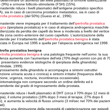
determinare un aumento dei livelli plasmatici di ormone luteinizzante
 (9%) e ormone follicolo-stimolante (FSH) (15%).
inasteride riduce i livelli plasmatici dell’antigene prostatico specifico
), sia in caso di carcinoma prostatico metastatico, sia in caso di
trofia prostatica
(del 50%) (Guess et al., 1996).
inasteride viene impiegata per il trattamento dell’
ipertrofia prostatica
igna
(iperplasia prostatica) e in caso di alopecia androgenica maschile
tterizzata da perdita dei capelli da lieve a moderata a livello del vertice
lla zona centro-anteriore del cuoio capelluto. L’autorizzazione della
steride per il trattamento dell’
ipertrofia prostatica benigna
è stata
sciata in Europa nel 1995 e quella per l’alopecia androgenica nel 1998.
rtrofia prostatica benigna
ertrofia prostatica benigna
è una patologia frequente nell’uomo: la sua
denza aumenta con l’aumentare dell’età (70% degli uomini con più di 7
 presentano evidenze istologiche di iperplasia della ghiandola)
tindale, 1999).
grossamento della ghiandola si accompagna a sintomi ostruttivi
enzione urinaria acuta o cronica) e sintomi irritativi (frequenza della
ione, urgenza, nocturia, incontinenza occasionale).
sintomatologia non compare secondo un ordine definito ed è
pendente dal grado di ingrossamento della prostata.
inasteride riduce i livelli plasmatici di DHT (circa il 70% dopo 12 mesi di
pia), il volume prostatico (18% dopo 3 mesi di terapia; 27% dopo 6
), e aumenta la velocità di flusso urinario (3 ml/sec nel 70% dei pazient
ati).
rmina una diminuzione della necessità di cateterizzazione per episodi