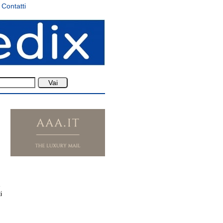
Contatti
e
i