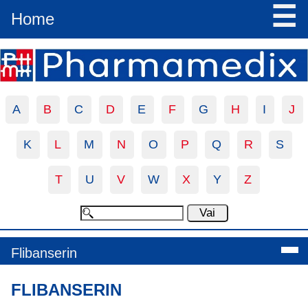
☰
Home
A
B
C
D
E
F
G
H
I
J
K
L
M
N
O
P
Q
R
S
T
U
V
W
X
Y
Z
Flibanserin
FLIBANSERIN