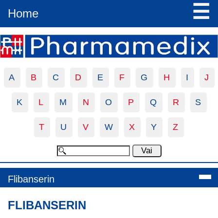
☰
Home
A
B
C
D
E
F
G
H
I
J
K
L
M
N
O
P
Q
R
S
T
U
V
W
X
Y
Z
Flibanserin
FLIBANSERIN