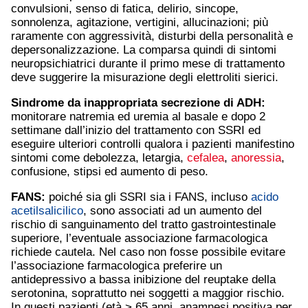
convulsioni, senso di fatica, delirio, sincope,
sonnolenza, agitazione, vertigini, allucinazioni; più
raramente con aggressività, disturbi della personalità e
depersonalizzazione. La comparsa quindi di sintomi
neuropsichiatrici durante il primo mese di trattamento
deve suggerire la misurazione degli elettroliti sierici.
Sindrome da inappropriata secrezione di ADH:
monitorare natremia ed uremia al basale e dopo 2
settimane dall’inizio del trattamento con SSRI ed
eseguire ulteriori controlli qualora i pazienti manifestino
sintomi come debolezza, letargia,
cefalea
,
anoressia
,
confusione, stipsi ed aumento di peso.
FANS:
poiché sia gli SSRI sia i FANS, incluso
acido
acetilsalicilico
, sono associati ad un aumento del
rischio di sanguinamento del tratto gastrointestinale
superiore, l’eventuale associazione farmacologica
richiede cautela. Nel caso non fosse possibile evitare
l’associazione farmacologica preferire un
antidepressivo a bassa inibizione del reuptake della
serotonina, soprattutto nei soggetti a maggior rischio.
In questi pazienti (età > 65 anni, anamnesi positiva per