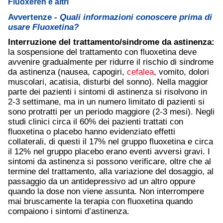
Fluoxeren e altri
Avvertenze -
Quali informazioni conoscere prima di
usare Fluoxetina?
Interruzione del trattamento/sindrome da astinenza:
la sospensione del trattamento con fluoxetina deve
avvenire gradualmente per ridurre il rischio di sindrome
da astinenza (nausea, capogiri,
cefalea
, vomito, dolori
muscolari, acatisia, disturbi del sonno). Nella maggior
parte dei pazienti i sintomi di astinenza si risolvono in
2-3 settimane, ma in un numero limitato di pazienti si
sono protratti per un periodo maggiore (2-3 mesi). Negli
studi clinici circa il 60% dei pazienti trattati con
fluoxetina o placebo hanno evidenziato effetti
collaterali, di questi il 17% nel gruppo fluoxetina e circa
il 12% nel gruppo placebo erano eventi avversi gravi. I
sintomi da astinenza si possono verificare, oltre che al
termine del trattamento, alla variazione del dosaggio, al
passaggio da un antidepressivo ad un altro oppure
quando la dose non viene assunta. Non interrompere
mai bruscamente la terapia con fluoxetina quando
compaiono i sintomi d’astinenza.