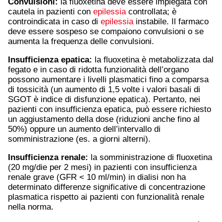
Convulsioni:
la fluoxetina deve essere impiegata con
cautela in pazienti con
epilessia
controllata; è
controindicata in caso di
epilessia
instabile. Il farmaco
deve essere sospeso se compaiono convulsioni o se
aumenta la frequenza delle convulsioni.
Insufficienza epatica:
la fluoxetina è metabolizzata dal
fegato e in caso di ridotta funzionalità dell’organo
possono aumentare i livelli plasmatici fino a comparsa
di tossicità (un aumento di 1,5 volte i valori basali di
SGOT è indice di disfunzione epatica). Pertanto, nei
pazienti con insufficienza epatica, può essere richiesto
un aggiustamento della dose (riduzioni anche fino al
50%) oppure un aumento dell’intervallo di
somministrazione (es. a giorni alterni).
Insufficienza renale:
la somministrazione di fluoxetina
(20 mg/die per 2 mesi) in pazienti con insufficienza
renale grave (GFR < 10 ml/min) in dialisi non ha
determinato differenze significative di concentrazione
plasmatica rispetto ai pazienti con funzionalità renale
nella norma.