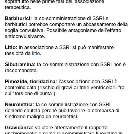
soprattutto nelle prime fasi dell’associazione
terapeutica.
Barbiturici:
la co-somministrazione di SSRI e
barbiturici potrebbe comportare un abbassamento della
soglia convulsiva. Possibile antagonismo dell’effetto
anticonvulsivante.
Litio
:
in associazione a SSRI si può manifestare
tossicità da
litio
.
Sibutramina
:
la co-somministrazione con SSRI non è
raccomandata.
Pimozide, tioridazina:
l’associazione con SSRI è
controindicata (rischio di gravi aritmie ventricolari, fra
cui “torsione di punta”).
Neurolettici:
la co-somministrazione con SSRI
richiede cautela perché può favorire la comparsa di
sindrome maligna da neurolettici.
Gravidanza:
valutare attentamente il rapporto
rischio/beneficio prima di somministrare fluoxetina in