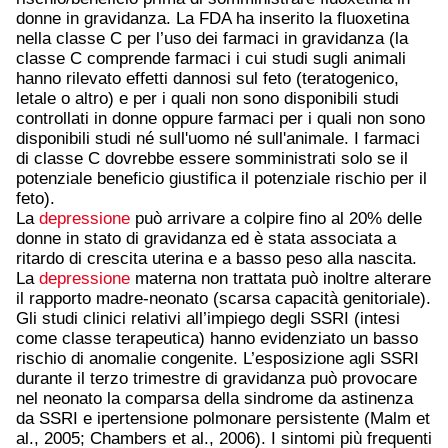
donne in gravidanza. La FDA ha inserito la fluoxetina
nella classe C per l’uso dei farmaci in gravidanza (la
classe C comprende farmaci i cui studi sugli animali
hanno rilevato effetti dannosi sul feto (teratogenico,
letale o altro) e per i quali non sono disponibili studi
controllati in donne oppure farmaci per i quali non sono
disponibili studi né sull'uomo né sull'animale. I farmaci
di classe C dovrebbe essere somministrati solo se il
potenziale beneficio giustifica il potenziale rischio per il
feto).
La
depressione
può arrivare a colpire fino al 20% delle
donne in stato di gravidanza ed è stata associata a
ritardo di crescita uterina e a basso peso alla nascita.
La
depressione
materna non trattata può inoltre alterare
il rapporto madre-neonato (scarsa capacità genitoriale).
Gli studi clinici relativi all’impiego degli SSRI (intesi
come classe terapeutica) hanno evidenziato un basso
rischio di anomalie congenite. L’esposizione agli SSRI
durante il terzo trimestre di gravidanza può provocare
nel neonato la comparsa della sindrome da astinenza
da SSRI e ipertensione polmonare persistente (Malm et
al., 2005; Chambers et al., 2006). I sintomi più frequenti