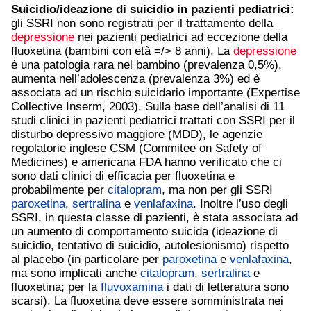
Suicidio/ideazione di suicidio in pazienti pediatrici:
gli SSRI non sono registrati per il trattamento della
depressione
nei pazienti pediatrici ad eccezione della
fluoxetina (bambini con età =/> 8 anni). La
depressione
è una patologia rara nel bambino (prevalenza 0,5%),
aumenta nell’adolescenza (prevalenza 3%) ed è
associata ad un rischio suicidario importante (Expertise
Collective Inserm, 2003). Sulla base dell’analisi di 11
studi clinici in pazienti pediatrici trattati con SSRI per il
disturbo depressivo maggiore (MDD), le agenzie
regolatorie inglese CSM (Commitee on Safety of
Medicines) e americana FDA hanno verificato che ci
sono dati clinici di efficacia per fluoxetina e
probabilmente per
citalopram
, ma non per gli SSRI
paroxetina
,
sertralina
e
venlafaxina
. Inoltre l’uso degli
SSRI, in questa classe di pazienti, è stata associata ad
un aumento di comportamento suicida (ideazione di
suicidio, tentativo di suicidio, autolesionismo) rispetto
al placebo (in particolare per
paroxetina
e
venlafaxina
,
ma sono implicati anche
citalopram
,
sertralina
e
fluoxetina; per la
fluvoxamina
i dati di letteratura sono
scarsi). La fluoxetina deve essere somministrata nei