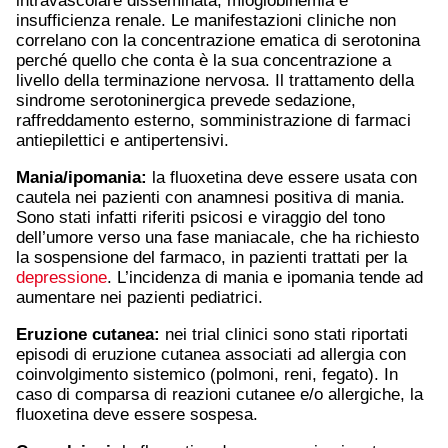
intravascolare disseminata, mioglobinemia e
insufficienza renale. Le manifestazioni cliniche non
correlano con la concentrazione ematica di serotonina
perché quello che conta è la sua concentrazione a
livello della terminazione nervosa. Il trattamento della
sindrome serotoninergica prevede sedazione,
raffreddamento esterno, somministrazione di farmaci
antiepilettici e antipertensivi.
Mania/ipomania:
la fluoxetina deve essere usata con
cautela nei pazienti con anamnesi positiva di mania.
Sono stati infatti riferiti psicosi e viraggio del tono
dell’umore verso una fase maniacale, che ha richiesto
la sospensione del farmaco, in pazienti trattati per la
depressione
. L’incidenza di mania e ipomania tende ad
aumentare nei pazienti pediatrici.
Eruzione cutanea:
nei trial clinici sono stati riportati
episodi di eruzione cutanea associati ad allergia con
coinvolgimento sistemico (polmoni, reni, fegato). In
caso di comparsa di reazioni cutanee e/o allergiche, la
fluoxetina deve essere sospesa.