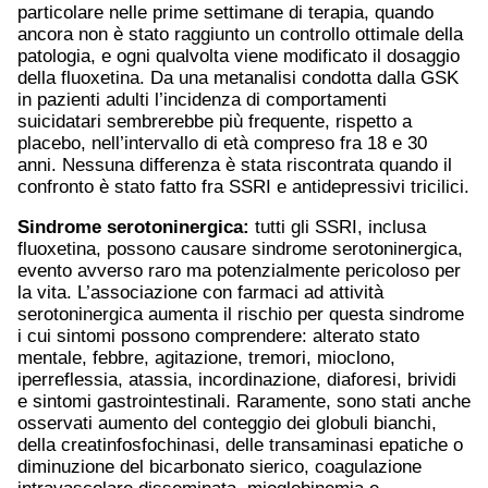
particolare nelle prime settimane di terapia, quando
ancora non è stato raggiunto un controllo ottimale della
patologia, e ogni qualvolta viene modificato il dosaggio
della fluoxetina. Da una metanalisi condotta dalla GSK
in pazienti adulti l’incidenza di comportamenti
suicidatari sembrerebbe più frequente, rispetto a
placebo, nell’intervallo di età compreso fra 18 e 30
anni. Nessuna differenza è stata riscontrata quando il
confronto è stato fatto fra SSRI e antidepressivi tricilici.
Sindrome serotoninergica:
tutti gli SSRI, inclusa
fluoxetina, possono causare sindrome serotoninergica,
evento avverso raro ma potenzialmente pericoloso per
la vita. L’associazione con farmaci ad attività
serotoninergica aumenta il rischio per questa sindrome
i cui sintomi possono comprendere: alterato stato
mentale, febbre, agitazione, tremori, mioclono,
iperreflessia, atassia, incordinazione, diaforesi, brividi
e sintomi gastrointestinali. Raramente, sono stati anche
osservati aumento del conteggio dei globuli bianchi,
della creatinfosfochinasi, delle transaminasi epatiche o
diminuzione del bicarbonato sierico, coagulazione