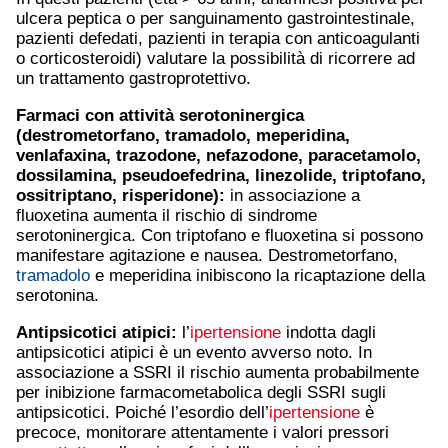
ulcera peptica o per sanguinamento gastrointestinale,
pazienti defedati, pazienti in terapia con anticoagulanti
o corticosteroidi) valutare la possibilità di ricorrere ad
un trattamento gastroprotettivo.
Farmaci con attività serotoninergica
(destrometorfano,
tramadolo
, meperidina,
venlafaxina
, trazodone, nefazodone,
paracetamolo
,
dossilamina, pseudoefedrina, linezolide, triptofano,
ossitriptano,
risperidone
):
in associazione a
fluoxetina aumenta il rischio di sindrome
serotoninergica. Con triptofano e fluoxetina si possono
manifestare agitazione e nausea. Destrometorfano,
tramadolo
e meperidina inibiscono la ricaptazione della
serotonina.
Antipsicotici atipici:
l’
ipertensione
indotta dagli
antipsicotici atipici è un evento avverso noto. In
associazione a SSRI il rischio aumenta probabilmente
per inibizione farmacometabolica degli SSRI sugli
antipsicotici. Poiché l’esordio dell’
ipertensione
è
precoce, monitorare attentamente i valori pressori