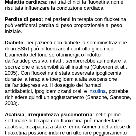
Malattia cardiaca:
nei trial clinici la fluoxetina non è
risultata influenzare la conduzione cardiaca.
Perdita di peso:
nei pazienti in terapia con fluoxetina
può verificarsi perdita di peso proporzionale al peso
iniziale.
Diabete:
nei pazienti con diabete la somministrazione
di un SSRI può influenzare il controllo glicemico.
L’aumento del tono serotoninergico indotto
dall’antidepressivo, infatti, sembrerebbe aumentare la
secrezione e la sensibilità all’insulina (Gulseren et al.,
2005). Con fluoxetina è stata osservata ipoglicemia
durante la terapia e iperglicemia alla sospensione
dell’antidepressivo. Il dosaggio dei farmaci
antidiabetici, ipoglicemizzanti orali e
insulina
, potrebbe
richiedere quindi un aggiustamento (Sansone, Sansone,
2003).
Acatisia, irrequietezza psicomotoria:
nelle prime
settimane di terapia con fluoxetina può manifestarsi
acatisia, incapacità a stare fermi. Aumenti della dose di
fluoxetina possono indurre un ulteriore peggioramento