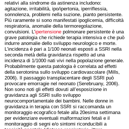
relativi alla sindrome da astinenza includono:
agitazione, irritabilità, ipo/ipertonia, iperriflessia,
sonnolenza, problemi nella suzione, pianto persistente.
Più raramente si sono manifestati ipoglicemia, difficoltà
respiratoria, anomalie della termoregolazione,
convulsioni. L’
ipertensione
polmonare persistente è una
grave patologia che richiede terapia intensiva e che può
indurre anomalie dello sviluppo neurologico e morte.
L’incidenza è pari a 1/100 neonati esposti a SSRI nella
seconda metà della gravidanza rispetto ad una
incidenza di 1/1000 nati vivi nella popolazione generale.
Probabilmente questa patologia è correlata ad effetti
della serotonina sullo sviluppo cardiovascolare (Mills,
2006). Il passaggio transplacentare degli SSRI può
provocare emorragie nel neonato (Serebruany, 2006).
Non sono noti gli effetti dovuti all’esposizione in
gravidanza agli SSRI sullo sviluppo
neurocomportamentale dei bambini. Nelle donne in
gravidanza in terapia con SSRI si raccomanda un
monitoraggio ecografico fetale alla 20esima settimana
per evidenziare eventuali malformazioni fetali e il
monitoraggio di segni e/o sintomi riconducibili a