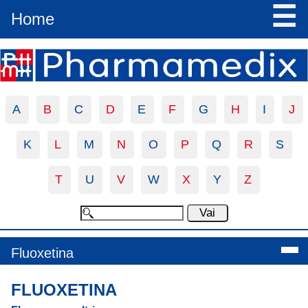
☰
Home
A
B
C
D
E
F
G
H
I
J
K
L
M
N
O
P
Q
R
S
T
U
V
W
X
Y
Z
Fluoxetina
FLUOXETINA