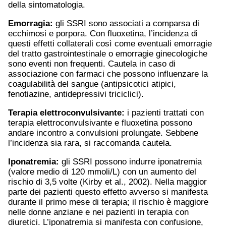
della sintomatologia.
Emorragia:
gli SSRI sono associati a comparsa di
ecchimosi e porpora. Con fluoxetina, l’incidenza di
questi effetti collaterali così come eventuali emorragie
del tratto gastrointestinale o emorragie ginecologiche
sono eventi non frequenti. Cautela in caso di
associazione con farmaci che possono influenzare la
coagulabilità del sangue (antipsicotici atipici,
fenotiazine, antidepressivi triciclici).
Terapia elettroconvulsivante:
i pazienti trattati con
terapia elettroconvulsivante e fluoxetina possono
andare incontro a convulsioni prolungate. Sebbene
l’incidenza sia rara, si raccomanda cautela.
Iponatremia:
gli SSRI possono indurre iponatremia
(valore medio di 120 mmoli/L) con un aumento del
rischio di 3,5 volte (Kirby et al., 2002). Nella maggior
parte dei pazienti questo effetto avverso si manifesta
durante il primo mese di terapia; il rischio è maggiore
nelle donne anziane e nei pazienti in terapia con
diuretici. L’iponatremia si manifesta con confusione,