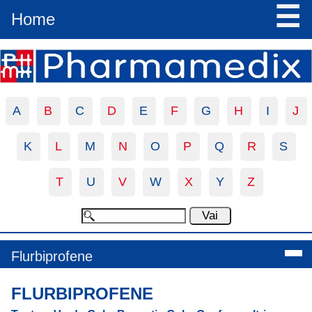
☰
Home
A
B
C
D
E
F
G
H
I
J
K
L
M
N
O
P
Q
R
S
T
U
V
W
X
Y
Z
Flurbiprofene
FLURBIPROFENE