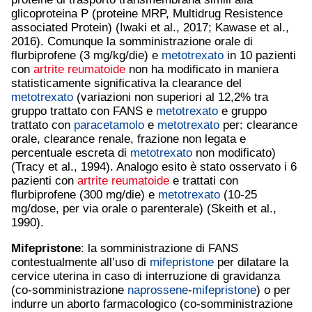
glicoproteina P (proteine MRP, Multidrug Resistence
associated Protein) (Iwaki et al., 2017; Kawase et al.,
2016). Comunque la somministrazione orale di
flurbiprofene (3 mg/kg/die) e
metotrexato
in 10 pazienti
con
artrite reumatoide
non ha modificato in maniera
statisticamente significativa la clearance del
metotrexato
(variazioni non superiori al 12,2% tra
gruppo trattato con FANS e
metotrexato
e gruppo
trattato con
paracetamolo
e
metotrexato
per: clearance
orale, clearance renale, frazione non legata e
percentuale escreta di
metotrexato
non modificato)
(Tracy et al., 1994). Analogo esito è stato osservato i 6
pazienti con
artrite reumatoide
e trattati con
flurbiprofene (300 mg/die) e
metotrexato
(10-25
mg/dose, per via orale o parenterale) (Skeith et al.,
1990).
Mifepristone
: la somministrazione di FANS
contestualmente all’uso di
mifepristone
per dilatare la
cervice uterina in caso di interruzione di gravidanza
(co-somministrazione
naprossene
-
mifepristone
) o per
indurre un aborto farmacologico (co-somministrazione