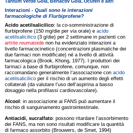
Tantum Verde Gola, Benactiv Gola, Ocufen e altri
Interazioni -
Quali sono le interazioni
farmacologiche di Flurbiprofene?
Acido acetilsalicilico
: la co-somministrazione di
flurbiprofene (150 mg/die per via orale) e
acido
acetilsalicilico
(3 g/die) per 2 settimane in pazienti con
artrite reumatoide
non ha evidenziato interazioni a
livello farmacocinetico (concentrazioni plasmatiche dei
due farmaci non modificate) né a livello di attività
farmacologica (Brook, Khong, 1977). I produttori dei
farmaci a base di flurbiprofene, comunque, non
raccomandano generalmente l’associazione con
acido
acetilsalicilico
per il rischio di un aumento degli effetti
collaterali (da valutare l’uso dell’aspirina a basso
dosaggio nella profilassi cardiovascolare).
Alcool
: in associazione ai FANS può aumentare il
rischio di sanguinamento gastrointestinale.
Antiacidi, sucralfato
: possono ritardare l’assorbimento
dei FANS, ma non sono risultati modificare la quantità
di farmaco assorbito (Brouwers, de Smet, 1994)