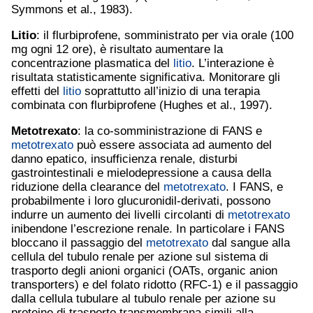
Symmons et al., 1983).
Litio
: il flurbiprofene, somministrato per via orale (100
mg ogni 12 ore), è risultato aumentare la
concentrazione plasmatica del
litio
. L’interazione è
risultata statisticamente significativa. Monitorare gli
effetti del
litio
soprattutto all’inizio di una terapia
combinata con flurbiprofene (Hughes et al., 1997).
Metotrexato
: la co-somministrazione di FANS e
metotrexato
può essere associata ad aumento del
danno epatico, insufficienza renale, disturbi
gastrointestinali e mielodepressione a causa della
riduzione della clearance del
metotrexato
. I FANS, e
probabilmente i loro glucuronidil-derivati, possono
indurre un aumento dei livelli circolanti di
metotrexato
inibendone l’escrezione renale. In particolare i FANS
bloccano il passaggio del
metotrexato
dal sangue alla
cellula del tubulo renale per azione sul sistema di
trasporto degli anioni organici (OATs, organic anion
transporters) e del folato ridotto (RFC-1) e il passaggio
dalla cellula tubulare al tubulo renale per azione su
proteine di trasporto transmembrana simili alla