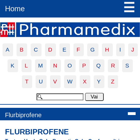
☰
Home
A
B
C
D
E
F
G
H
I
J
K
L
M
N
O
P
Q
R
S
T
U
V
W
X
Y
Z
Flurbiprofene
FLURBIPROFENE