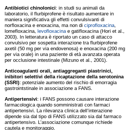
Antibiotici chinolonici
: in studi su animali da
laboratorio, il flurbiprofene è risultato aumentare in
maniera significativa gli effetti convulsivanti di
norfloxacina e enoxacina, ma non di
ciprofloxacina
,
lomefloxacina,
levofloxacina
e gatifloxacina (Hori et al.,
2003). In letteratura è riportato un caso di attacco
convulsivo per sospetta interazione tra flurbiprofene
axetil (50 mg per via endovenosa) e enoxacina (200 mg
per via orale) in una paziente di età avanzata operata
per occlusione intestinale (Mizuno et al., 2001).
Anticoagulanti orali, antiaggreganti piastrinici,
inibitori selettivi della ricaptazione della serotonina
(SSRI)
: potenziale aumento del rischio di emorragia
gastrointstinale in associazione a FANS.
Antipertensivi
: i FANS possono causare interazione
farmacologica quando somministrati con farmaci
antipertensivi. La rilevanza clinica dell’interazione
dipende sia dal tipo di FANS utilizzato sia dal farmaco
antipertensivo. L’associazione comunque richiede
cautela e monitoraggio.