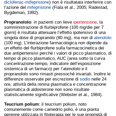
diclofenac
-
mifepristone
) non è risultatata interferire con
l’azione del
mifepristone
(Fiala et al., 2005; Radestad,
Bygdeman, 1992).
Propranololo
: in pazienti con lieve
ipertensione
, la
somministrazione di flurbiprofene (100 mg/die per 7
giorni) è risultata attenuare l’effetto ipotensivo di una
singola dose di propranolo (80 mg), ma non di
atenololo
(100 mg). L’interazione farmacologica non dipende da
un effetto del flurbiprofene sulla farmacocinetica dei
due antipertensivi perché i valori di picco plasmatico, di
tempo di picco plasmatico, AUC (area sotto la curva
concentrazione-tempo, indicatore dell’esposizione
sistemica di un farmaco) per l’atenololo e il
propranololo sono rimasti pressochè invariati. Inoltre le
differenze osservate per escrezione di
sodio
nelle 24
ore, attività della renina plasmatica e concentrazione
plasmatica di aldosterone non sono risultate
statisticamente significative (Webster et al., 1984).
Teucrium polium
: il teucrium polium, noto
comunemente come camedrio polio, è una pianta
perenne utilizzata in fitoterapia per le sue proprietà di