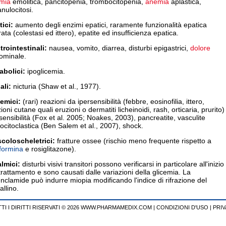
mia
emolitica, pancitopenia, trombocitopenia,
anemia
aplastica,
nulocitosi.
ici:
aumento degli enzimi epatici, raramente funzionalità epatica
rata (colestasi ed ittero), epatite ed insufficienza epatica.
trointestinali:
nausea, vomito, diarrea, disturbi epigastrici,
dolore
ominale.
abolici:
ipoglicemia.
ali:
nicturia (Shaw et al., 1977).
temici:
(rari) reazioni da ipersensibilità (febbre, eosinofilia, ittero,
ioni cutane quali eruzioni o dermatiti licheinoidi, rash, orticaria, prurito)
sensibilità (Fox et al. 2005; Noakes, 2003), pancreatite, vasculite
ocitoclastica (Ben Salem et al., 2007), shock.
coloscheletrici:
fratture ossee (rischio meno frequente rispetto a
formina
e rosiglitazone).
almici:
disturbi visivi transitori possono verificarsi in particolare all'inizio
trattamento e sono causati dalle variazioni della glicemia. La
nclamide può indurre miopia modificando l'indice di rifrazione del
tallino.
TI I DIRITTI RISERVATI © 2026 WWW.PHARMAMEDIX.COM
|
CONDIZIONI D'USO
|
PRIV