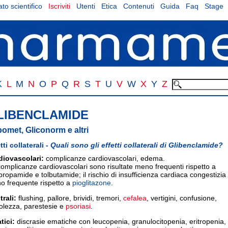
to scientifico
Iscriviti
Utenti
Etica
Contenuti
Guida
Faq
Stage
K
L
M
N
O
P
Q
R
S
T
U
V
W
X
Y
Z
LIBENCLAMIDE
bomet, Gliconorm e altri
tti collaterali -
Quali sono gli effetti collaterali di Glibenclamide?
diovascolari:
complicanze cardiovascolari, edema.
omplicanze cardiovascolari sono risultate meno frequenti rispetto a
propamide e tolbutamide; il rischio di insufficienza cardiaca congestizia
o frequente rispetto a
pioglitazone
.
rali:
flushing, pallore, brividi, tremori,
cefalea
, vertigini, confusione,
olezza, parestesie e
psoriasi
.
tici:
discrasie ematiche con leucopenia, granulocitopenia, eritropenia,