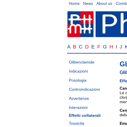
Home
News
About us
Comita
A
B
C
D
E
F
G
H
I
J
Glibenclamide
G
Indicazioni
Gli
Posologia
Effe
Car
Controindicazioni
Le c
clor
Avvertenze
men
Interazioni
Cent
deb
Effetti collaterali
Tossicità
Ema