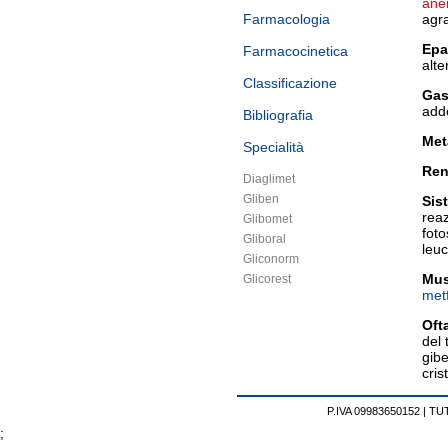
ane
Farmacologia
agra
Epat
Farmacocinetica
alte
Classificazione
Gas
add
Bibliografia
Met
Specialità
Ren
Diaglimet
Gliben
Sis
reaz
Glibomet
foto
Gliboral
leuc
Gliconorm
Mus
Glicorest
met
Oft
del 
gibe
cris
P.IVA 09983650152 |
TUT
;